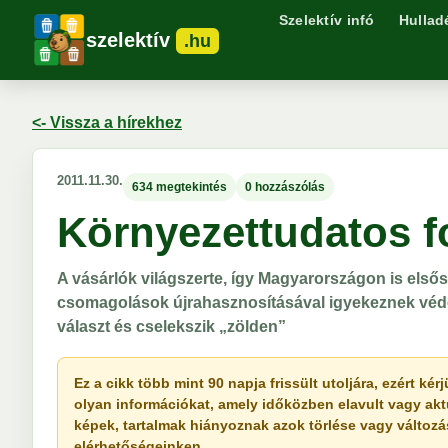
Szelektív infó
Hullad
szelektív
.hu
<- Vissza a hírekhez
2011.11.30.
634 megtekintés
0 hozzászólás
Környezettudatos f
A vásárlók világszerte, így Magyarországon is első
csomagolások újrahasznosításával igyekeznek véde
választ és cselekszik „zölden”
Ez a cikk több mint 90 napja frissült utoljára, ezért k
olyan információkat, amely időközben elavult vagy akt
képek, tartalmak hiányoznak azok törlése vagy változása 
elérhetőségeinken.