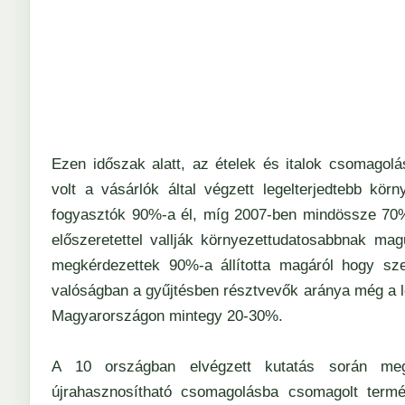
Ezen időszak alatt, az ételek és italok csomagolá
volt a vásárlók által végzett legelterjedtebb kö
fogyasztók 90%-a él, míg 2007-ben mindössze 70%-
előszeretettel vallják környezettudatosabbnak ma
megkérdezettek 90%-a állította magáról hogy szel
valóságban a gyűjtésben résztvevők aránya még a 
Magyarországon mintegy 20-30%.
A 10 országban elvégzett kutatás során meg
újrahasznosítható csomagolásba csomagolt term