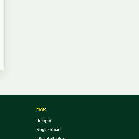
FIÓK
Belépés
Regisztráció
Elfelejtett jelszó