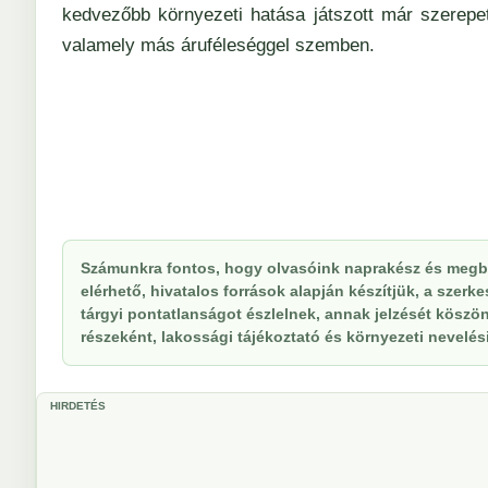
kedvezőbb környezeti hatása játszott már szerepe
valamely más áruféleséggel szemben.
Számunkra fontos, hogy olvasóink naprakész és megbí
elérhető, hivatalos források alapján készítjük, a szer
tárgyi pontatlanságot észlelnek, annak jelzését köszöne
részeként, lakossági tájékoztató és környezeti nevelési 
HIRDETÉS