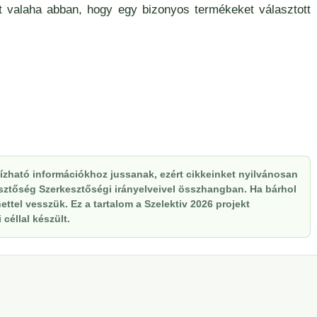
t valaha abban, hogy egy bizonyos termékeket választott
zható információkhoz jussanak, ezért cikkeinket nyilvánosan
kesztőség Szerkesztőségi irányelveivel összhangban. Ha bárhol
ttel vesszük. Ez a tartalom a Szelektiv 2026 projekt
céllal készült.