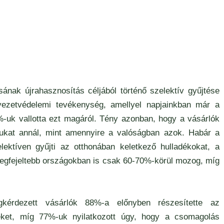
sának újrahasznosítás céljából történő szelektív gyűjtése
rnyezetvédelemi tevékenység, amellyel napjainkban már a
uk vallotta ezt magáról. Tény azonban, hogy a vásárlók
gukat annál, mint amennyire a valóságban azok. Habár a
ektíven gyűjti az otthonában keletkező hulladékokat, a
legfejeltebb országokban is csak 60-70%-körül mozog, míg
kérdezett vásárlók 88%-a előnyben részesítette az
éket, míg 77%-uk nyilatkozott úgy, hogy a csomagolás