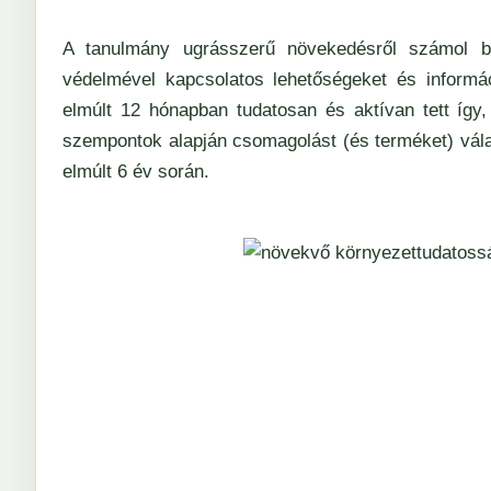
A tanulmány ugrásszerű növekedésről számol b
védelmével kapcsolatos lehetőségeket és informác
elmúlt 12 hónapban tudatosan és aktívan tett íg
szempontok alapján
csomagolást
(és terméket) vál
elmúlt 6 év során.