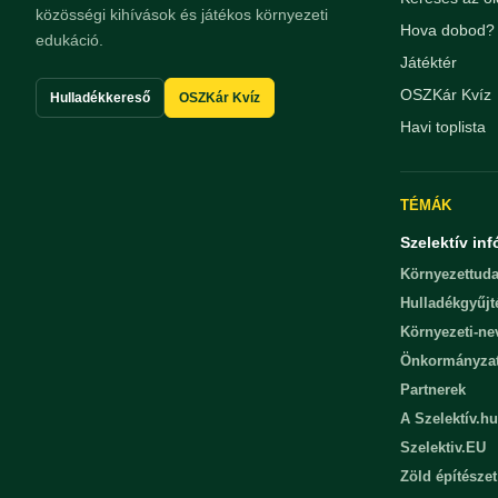
közösségi kihívások és játékos környezeti
Hova dobod? 
edukáció.
Játéktér
OSZKár Kvíz
Hulladékkereső
OSZKár Kvíz
Havi toplista
TÉMÁK
Szelektív inf
Környezettuda
Hulladékgyűjt
Környezeti-n
Önkormányza
Partnerek
A Szelektív.hu
Szelektiv.EU
Zöld építészet