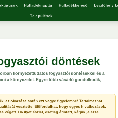
éktípusok
Hulladéknaptár
Hulladékkereső
Leadóhely k
Települések
ogyasztói döntések
sorban környezettudatos fogyasztói döntésekkel és a
ni a környezetet. Egyre több vásárló gondolkodik,
érjük, az olvasása során ezt vegye figyelembe! Tartalmazhat
ualitását vesztette. Előfordulhat, hogy egyes hivatkozások,
végett. Ha ilyet észlel, esetleg érintett, kérjük jelezze