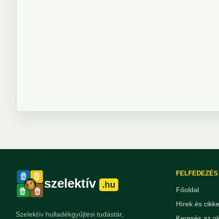
FELFEDEZÉS
szelektív
.hu
Főoldal
Hírek és cikk
Szelektív hulladékgyűjtési tudástár,
Keresés az ol