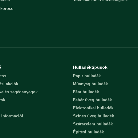
kereső
ó
Hulladéktípusok
tos
Papír hulladék
ési akciók
Műanyag hulladék
evelés segédanyagok
Fém hulladék
tok
Fehér üveg hulladék
Elektronikai hulladék
 információi
Színes üveg hulladék
Szárazelem hulladék
Építési hulladék