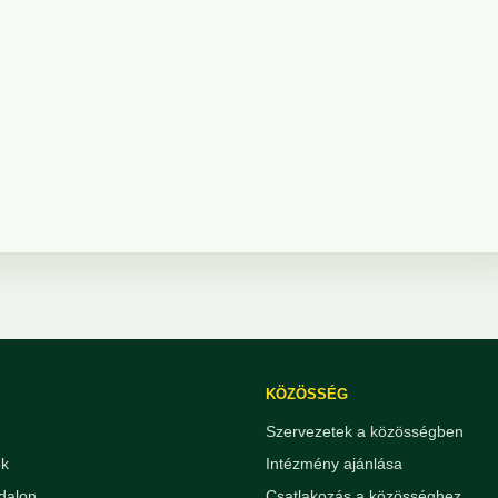
KÖZÖSSÉG
Szervezetek a közösségben
ek
Intézmény ajánlása
dalon
Csatlakozás a közösséghez