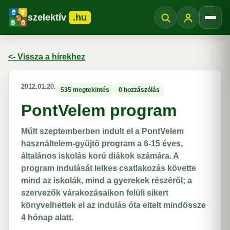
szelektív
.hu
Menü
<- Vissza a hírekhez
2012.01.20.
535 megtekintés
0 hozzászólás
PontVelem program
Múlt szeptemberben indult el a PontVelem
használtelem-gyűjtő program a 6-15 éves,
általános iskolás korú diákok számára. A
program indulását lelkes csatlakozás követte
mind az iskolák, mind a gyerekek részéről; a
szervezők várakozásaikon felüli sikert
könyvelhettek el az indulás óta eltelt mindössze
4 hónap alatt.