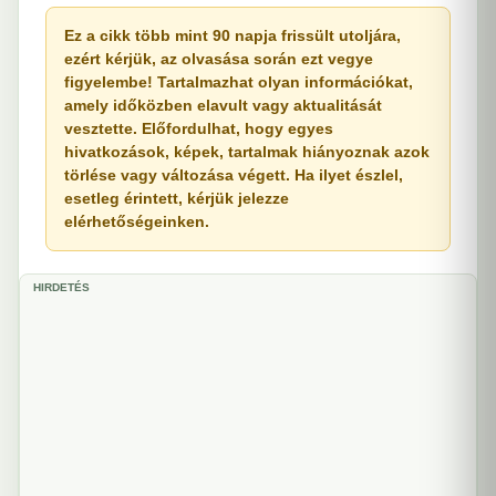
Ez a cikk több mint 90 napja frissült utoljára,
ezért kérjük, az olvasása során ezt vegye
figyelembe! Tartalmazhat olyan információkat,
amely időközben elavult vagy aktualitását
vesztette. Előfordulhat, hogy egyes
hivatkozások, képek, tartalmak hiányoznak azok
törlése vagy változása végett. Ha ilyet észlel,
esetleg érintett, kérjük jelezze
elérhetőségeinken.
HIRDETÉS