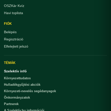
OSZKár Kvíz
Havi toplista
FIÓK
Belépés
Regisztráció
Elfelejtett jelszó
TÉMÁK
Szelektív infó
Környezettudatos
Hulladékgyűjtési akciók
Környezeti-nevelés segédanyagok
Önkormányzatok
Partnerek
A Szelektív.hu információi