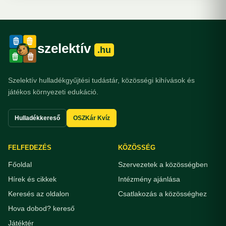
szelektív
.hu
Szelektív hulladékgyűjtési tudástár, közösségi kihívások és
játékos környezeti edukáció.
Hulladékkereső
OSZKár Kvíz
FELFEDEZÉS
KÖZÖSSÉG
Főoldal
Szervezetek a közösségben
Hírek és cikkek
Intézmény ajánlása
Keresés az oldalon
Csatlakozás a közösséghez
Hova dobod? kereső
Játéktér