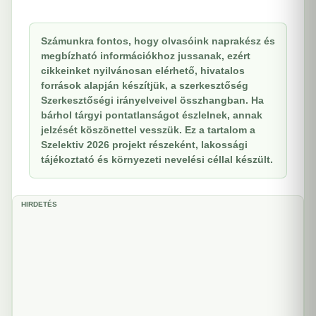
Számunkra fontos, hogy olvasóink naprakész és
megbízható információkhoz jussanak, ezért
cikkeinket nyilvánosan elérhető, hivatalos
források alapján készítjük, a szerkesztőség
Szerkesztőségi irányelveivel összhangban. Ha
bárhol tárgyi pontatlanságot észlelnek, annak
jelzését köszönettel vesszük. Ez a tartalom a
Szelektiv 2026 projekt részeként, lakossági
tájékoztató és környezeti nevelési céllal készült.
HIRDETÉS