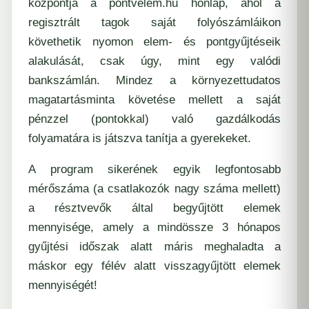
központja a pontvelem.hu honlap, ahol a
regisztrált tagok saját folyószámláikon
követhetik nyomon elem- és pontgyűjtéseik
alakulását, csak úgy, mint egy valódi
bankszámlán. Mindez a környezettudatos
magatartásminta követése mellett a saját
pénzzel (pontokkal) való gazdálkodás
folyamatára is játszva tanítja a gyerekeket.
A program sikerének egyik legfontosabb
mérőszáma (a csatlakozók nagy száma mellett)
a résztvevők által begyűjtött elemek
mennyisége, amely a mindössze 3 hónapos
gyűjtési időszak alatt máris meghaladta a
máskor egy félév alatt visszagyűjtött elemek
mennyiségét!