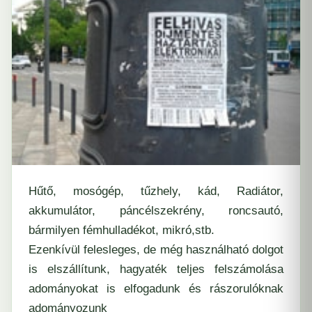
Hűtő, mosógép, tűzhely, kád, Radiátor,
akkumulátor, páncélszekrény, roncsautó,
bármilyen fémhulladékot, mikró,stb.
Ezenkívül felesleges, de még használható dolgot
is elszállítunk, hagyaték teljes felszámolása
adományokat is elfogadunk és rászorulóknak
adományozunk