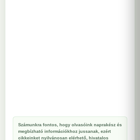
Számunkra fontos, hogy olvasóink naprakész és
megbízható információkhoz jussanak, ezért
cikkeinket nyilvánosan elérhető, hivatalos