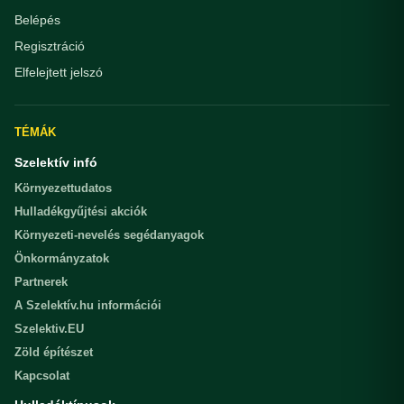
Belépés
Regisztráció
Elfelejtett jelszó
TÉMÁK
Szelektív infó
Környezettudatos
Hulladékgyűjtési akciók
Környezeti-nevelés segédanyagok
Önkormányzatok
Partnerek
A Szelektív.hu információi
Szelektiv.EU
Zöld építészet
Kapcsolat