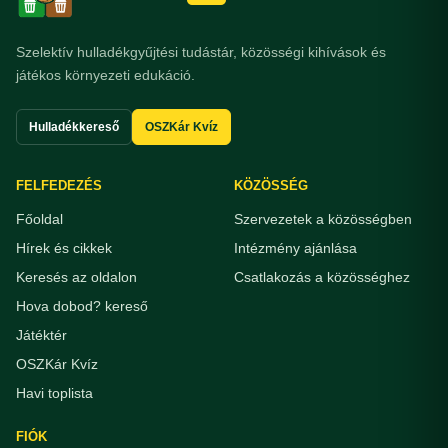
Szelektív hulladékgyűjtési tudástár, közösségi kihívások és
játékos környezeti edukáció.
Hulladékkereső
OSZKár Kvíz
FELFEDEZÉS
KÖZÖSSÉG
Főoldal
Szervezetek a közösségben
Hírek és cikkek
Intézmény ajánlása
Keresés az oldalon
Csatlakozás a közösséghez
Hova dobod? kereső
Játéktér
OSZKár Kvíz
Havi toplista
FIÓK