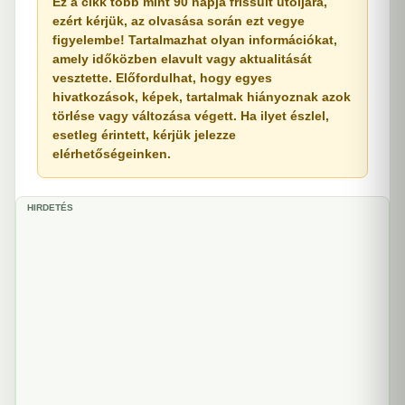
Ez a cikk több mint 90 napja frissült utoljára,
ezért kérjük, az olvasása során ezt vegye
figyelembe! Tartalmazhat olyan információkat,
amely időközben elavult vagy aktualitását
vesztette. Előfordulhat, hogy egyes
hivatkozások, képek, tartalmak hiányoznak azok
törlése vagy változása végett. Ha ilyet észlel,
esetleg érintett, kérjük jelezze
elérhetőségeinken.
HIRDETÉS