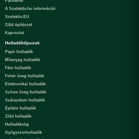
Partnerek
A Szelektív.hu információi
Szelektiv.EU
Zöld építészet
Kapcsolat
Hulladéktípusok
Papír hulladék
Műanyag hulladék
Fém hulladék
Fehér üveg hulladék
Elektronikai hulladék
Színes üveg hulladék
Szárazelem hulladék
Építési hulladék
Zöld hulladék
Hulladékolaj
Gyógyszerhulladék