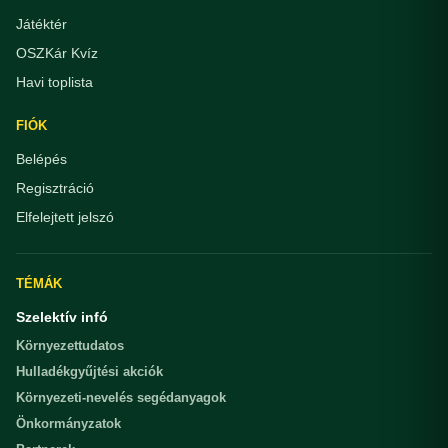
Játéktér
OSZKár Kvíz
Havi toplista
FIÓK
Belépés
Regisztráció
Elfelejtett jelszó
TÉMÁK
Szelektív infó
Környezettudatos
Hulladékgyűjtési akciók
Környezeti-nevelés segédanyagok
Önkormányzatok