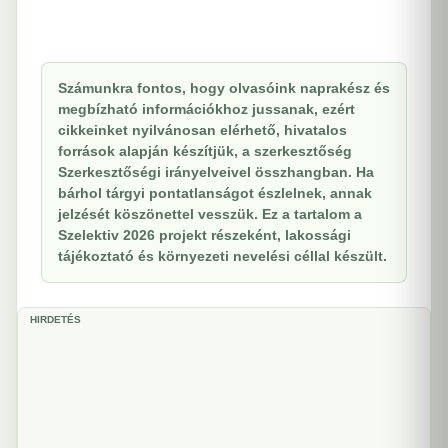
Számunkra fontos, hogy olvasóink naprakész és
megbízható információkhoz jussanak, ezért
cikkeinket nyilvánosan elérhető, hivatalos
források alapján készítjük, a szerkesztőség
Szerkesztőségi irányelveivel összhangban. Ha
bárhol tárgyi pontatlanságot észlelnek, annak
jelzését köszönettel vesszük. Ez a tartalom a
Szelektiv 2026 projekt részeként, lakossági
tájékoztató és környezeti nevelési céllal készült.
HIRDETÉS