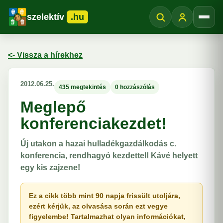
szelektív
.hu
Menü
<- Vissza a hírekhez
2012.06.25.
435 megtekintés
0 hozzászólás
Meglepő
konferenciakezdet!
Új utakon a hazai hulladékgazdálkodás c.
konferencia, rendhagyó kezdettel! Kávé helyett
egy kis zajzene!
Ez a cikk több mint 90 napja frissült utoljára,
ezért kérjük, az olvasása során ezt vegye
figyelembe! Tartalmazhat olyan információkat,