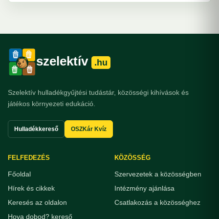
szelektív
.hu
Szelektív hulladékgyűjtési tudástár, közösségi kihívások és
játékos környezeti edukáció.
Hulladékkereső
OSZKár Kvíz
FELFEDEZÉS
KÖZÖSSÉG
Főoldal
Szervezetek a közösségben
Hírek és cikkek
Intézmény ajánlása
Keresés az oldalon
Csatlakozás a közösséghez
Hova dobod? kereső