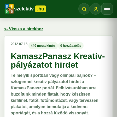
szelektív
.hu
Menü
<- Vissza a hírekhez
2012.07.13.
440 megtekintés
0 hozzászólás
KamaszPanasz Kreatív-
pályázatot hirdet
Te melyik sportban vagy olimpiai bajnok? –
szlogennel kreatív pályázatot hirdet a
KamaszPanasz portál. Felhívásunkban arra
buzdítunk minden fiatalt, hogy készítsen
kisfilmet, fotót, fotómontázst, vagy tervezzen
plakátot, amelyen bemutatja a kedvenc
sportágát, és a hozzá fűződő viszonyát.