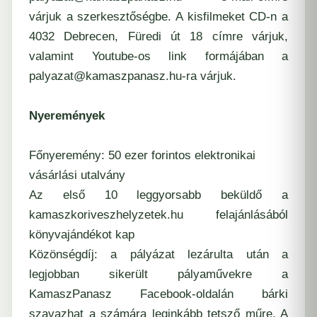
várjuk a szerkesztőségbe. A kisfilmeket CD-n a
4032 Debrecen, Füredi út 18 címre várjuk,
valamint Youtube-os link formájában a
palyazat@kamaszpanasz.hu-ra várjuk.
Nyeremények
Főnyeremény: 50 ezer forintos elektronikai
vásárlási utalvány
Az első 10 leggyorsabb beküldő a
kamaszkoriveszhelyzetek.hu felajánlásából
könyvajándékot kap
Közönségdíj: a pályázat lezárulta után a
legjobban sikerült pályaművekre a
KamaszPanasz Facebook-oldalán bárki
szavazhat a számára leginkább tetsző műre. A