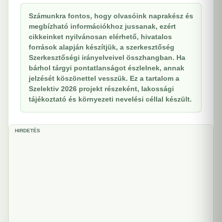
Számunkra fontos, hogy olvasóink naprakész és
megbízható információkhoz jussanak, ezért
cikkeinket nyilvánosan elérhető, hivatalos
források alapján készítjük, a szerkesztőség
Szerkesztőségi irányelveivel összhangban. Ha
bárhol tárgyi pontatlanságot észlelnek, annak
jelzését köszönettel vesszük. Ez a tartalom a
Szelektiv 2026 projekt részeként, lakossági
tájékoztató és környezeti nevelési céllal készült.
HIRDETÉS