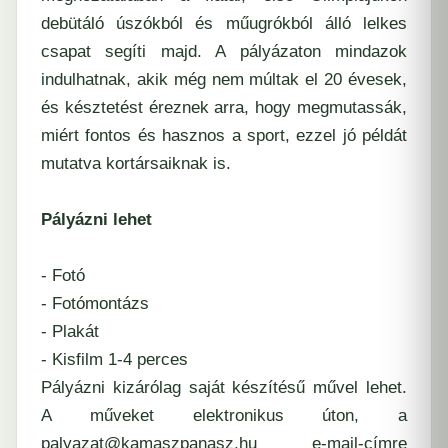
debütáló úszókból és műugrókból álló lelkes
csapat segíti majd. A pályázaton mindazok
indulhatnak, akik még nem múltak el 20 évesek,
és késztetést éreznek arra, hogy megmutassák,
miért fontos és hasznos a sport, ezzel jó példát
mutatva kortársaiknak is.
Pályázni lehet
- Fotó
- Fotómontázs
- Plakát
- Kisfilm 1-4 perces
Pályázni kizárólag saját készítésű művel lehet.
A műveket elektronikus úton, a
palyazat@kamaszpanasz.hu e-mail-címre