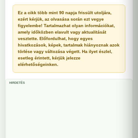
Ez a cikk több mint 90 napja frissült utoljára,
ezért kérjük, az olvasása során ezt vegye
figyelembe! Tartalmazhat olyan információkat,
amely időközben elavult vagy aktualitását
vesztette. Előfordulhat, hogy egyes
hivatkozások, képek, tartalmak hiányoznak azok
törlése vagy változása végett. Ha ilyet észlel,
esetleg érintett, kérjük jelezze
elérhetőségeinken.
HIRDETÉS