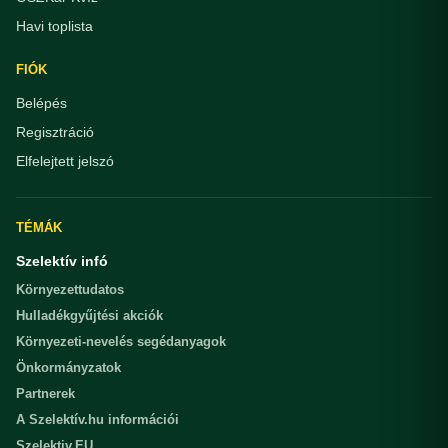
Havi toplista
FIÓK
Belépés
Regisztráció
Elfelejtett jelszó
TÉMÁK
Szelektív infó
Környezettudatos
Hulladékgyűjtési akciók
Környezeti-nevelés segédanyagok
Önkormányzatok
Partnerek
A Szelektív.hu információi
Szelektiv.EU