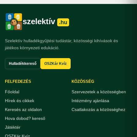
szelektív
.hu
Szelektív hulladékgyűjtési tudástár, közösségi kihívások és
játékos környezeti edukáció.
Hulladékkereső
OSZKár Kvíz
FELFEDEZÉS
KÖZÖSSÉG
Főoldal
Szervezetek a közösségben
Hírek és cikkek
Intézmény ajánlása
Keresés az oldalon
Csatlakozás a közösséghez
Hova dobod? kereső
Játéktér
OSZKár Kvíz