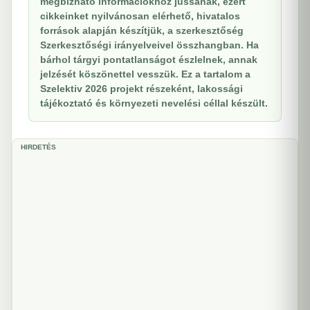
megbízható információkhoz jussanak, ezért
cikkeinket nyilvánosan elérhető, hivatalos
források alapján készítjük, a szerkesztőség
Szerkesztőségi irányelveivel összhangban. Ha
bárhol tárgyi pontatlanságot észlelnek, annak
jelzését köszönettel vesszük. Ez a tartalom a
Szelektiv 2026 projekt részeként, lakossági
tájékoztató és környezeti nevelési céllal készült.
HIRDETÉS