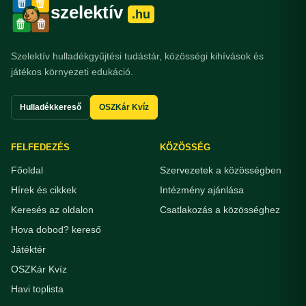
szelektív
.hu
Szelektív hulladékgyűjtési tudástár, közösségi kihívások és
játékos környezeti edukáció.
Hulladékkereső
OSZKár Kvíz
FELFEDEZÉS
KÖZÖSSÉG
Főoldal
Szervezetek a közösségben
Hírek és cikkek
Intézmény ajánlása
Keresés az oldalon
Csatlakozás a közösséghez
Hova dobod? kereső
Játéktér
OSZKár Kvíz
Havi toplista