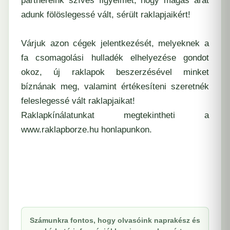
partnereink szíves figyelmét, hogy magas árat
adunk fölöslegessé vált, sérült raklapjaikért!
Várjuk azon cégek jelentkezését, melyeknek a
fa csomagolási hulladék elhelyezése gondot
okoz, új raklapok beszerzésével minket
bíznának meg, valamint értékesíteni szeretnék
feleslegessé vált raklapjaikat!
Raklapkínálatunkat megtekintheti a
www.raklapborze.hu
honlapunkon.
Számunkra fontos, hogy olvasóink naprakész és