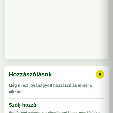
Hozzászólások
0
Még nincs jóváhagyott hozzászólás ennél a
cikknél.
Szólj hozzá
Vendégként automatikus olvasónevet kapsz, nem kérünk e-