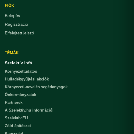
FIÓK
Belépés
Regisztráció
Elfelejtett jelszó
TÉMÁK
Szelektív infó
Környezettudatos
Hulladékgyűjtési akciók
Környezeti-nevelés segédanyagok
Önkormányzatok
Partnerek
A Szelektív.hu információi
Szelektiv.EU
Zöld építészet
Kapcsolat