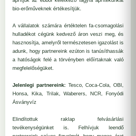
aprítjuk az ebből keletkező lágyfa aprítékunkat
bio-erőműveknek értékesítjük.
A vállalatok számára értéktelen fa-csomagolási
hulladékot cégünk kedvező áron veszi meg, és
hasznosítja, amelyről természetesen igazolást is
adunk, hogy partnereink ezúton is tanúsíthassák
a hatóságok felé a törvényben előírtaknak való
megfelelőségüket.
Jelenlegi partnereink:
Tesco, Coca-Cola, OBI,
Honsa, Kika, Trilak, Waberers, NCR, Fonyódi
Ásványvíz
Elindítottuk raklap felvásárlási
tevékenységünket is. Felhívjuk leendő