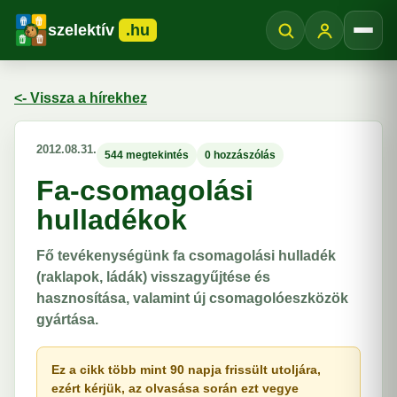
szelektív
.hu
Menü
<- Vissza a hírekhez
2012.08.31.
544 megtekintés
0 hozzászólás
Fa-csomagolási
hulladékok
Fő tevékenységünk fa csomagolási hulladék
(raklapok, ládák) visszagyűjtése és
hasznosítása, valamint új csomagolóeszközök
gyártása.
Ez a cikk több mint 90 napja frissült utoljára,
ezért kérjük, az olvasása során ezt vegye