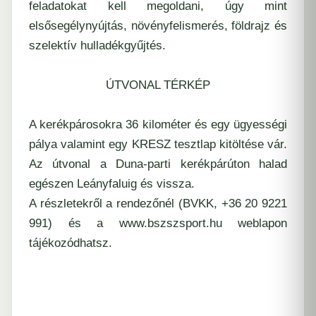
feladatokat kell megoldani, úgy mint
elsősegélynyújtás, növényfelismerés, földrajz és
szelektív hulladékgyűjtés.
ÚTVONAL TÉRKÉP
A kerékpárosokra 36 kilométer és egy ügyességi
pálya valamint egy KRESZ tesztlap kitöltése vár.
Az útvonal a Duna-parti kerékpárúton halad
egészen Leányfaluig és vissza.
A részletekről a rendezőnél (BVKK, +36 20 9221
991) és a
www.bszszsport.hu
weblapon
tájékozódhatsz.