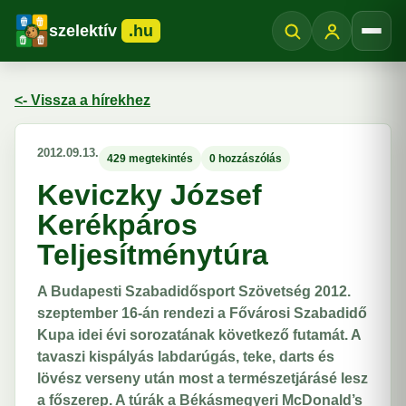
szelektív
.hu
Menü
<- Vissza a hírekhez
2012.09.13.
429 megtekintés
0 hozzászólás
Keviczky József
Kerékpáros
Teljesítménytúra
A Budapesti Szabadidősport Szövetség 2012.
szeptember 16-án rendezi a Fővárosi Szabadidő
Kupa idei évi sorozatának következő futamát. A
tavaszi kispályás labdarúgás, teke, darts és
lövész verseny után most a természetjárásé lesz
a főszerep. A túrák a Békásmegyeri McDonald’s