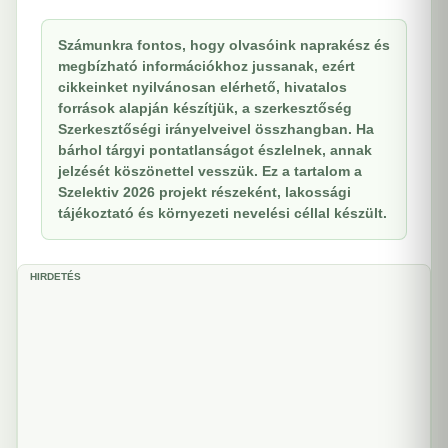
Számunkra fontos, hogy olvasóink naprakész és
megbízható információkhoz jussanak, ezért
cikkeinket nyilvánosan elérhető, hivatalos
források alapján készítjük, a szerkesztőség
Szerkesztőségi irányelveivel összhangban. Ha
bárhol tárgyi pontatlanságot észlelnek, annak
jelzését köszönettel vesszük. Ez a tartalom a
Szelektiv 2026 projekt részeként, lakossági
tájékoztató és környezeti nevelési céllal készült.
HIRDETÉS