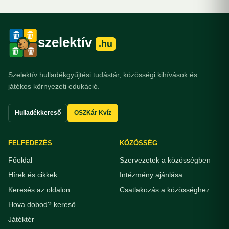
szelektív
.hu
Szelektív hulladékgyűjtési tudástár, közösségi kihívások és
játékos környezeti edukáció.
Hulladékkereső
OSZKár Kvíz
FELFEDEZÉS
KÖZÖSSÉG
Főoldal
Szervezetek a közösségben
Hírek és cikkek
Intézmény ajánlása
Keresés az oldalon
Csatlakozás a közösséghez
Hova dobod? kereső
Játéktér