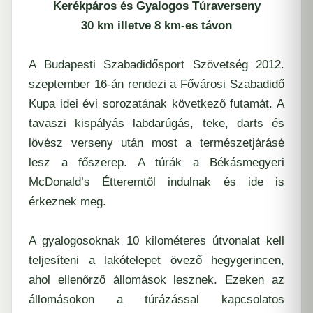
Kerékpáros és Gyalogos Túraverseny
30 km illetve 8 km-es távon
A Budapesti Szabadidősport Szövetség 2012.
szeptember 16-án rendezi a Fővárosi Szabadidő
Kupa idei évi sorozatának következő futamát. A
tavaszi kispályás labdarúgás, teke, darts és
lövész verseny után most a természetjárásé
lesz a főszerep. A túrák a Békásmegyeri
McDonald’s Étteremtől indulnak és ide is
érkeznek meg.
A gyalogosoknak 10 kilométeres útvonalat kell
teljesíteni a lakótelepet övező hegygerincen,
ahol ellenőrző állomások lesznek. Ezeken az
állomásokon a túrázással kapcsolatos