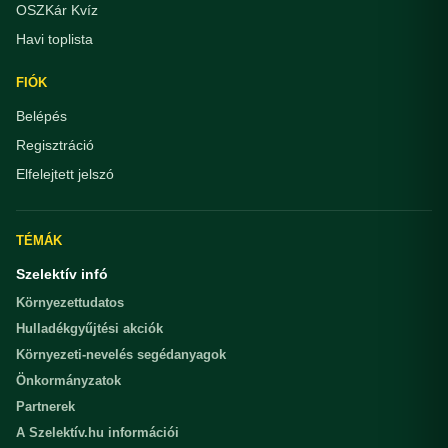
OSZKár Kvíz
Havi toplista
FIÓK
Belépés
Regisztráció
Elfelejtett jelszó
TÉMÁK
Szelektív infó
Környezettudatos
Hulladékgyűjtési akciók
Környezeti-nevelés segédanyagok
Önkormányzatok
Partnerek
A Szelektív.hu információi