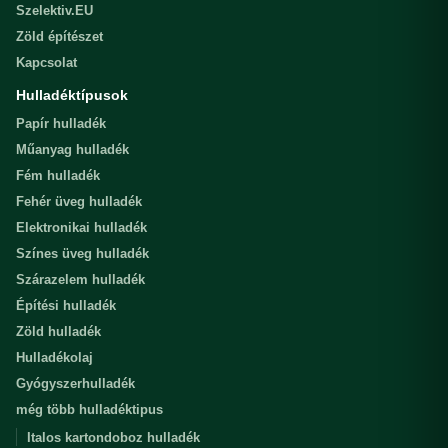
Szelektiv.EU
Zöld építészet
Kapcsolat
Hulladéktípusok
Papír hulladék
Műanyag hulladék
Fém hulladék
Fehér üveg hulladék
Elektronikai hulladék
Színes üveg hulladék
Szárazelem hulladék
Építési hulladék
Zöld hulladék
Hulladékolaj
Gyógyszerhulladék
még több hulladéktipus
Italos kartondoboz hulladék