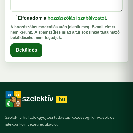
Elfogadom a
hozzászólási szabályzatot
.
A hozzászólás moderálás után jelenik meg. E-mail címet
nem kérünk. A spamszűrés miatt a túl sok linket tartalmazó
beküldéseket nem fogadjuk.
Beküldés
szelektív
.hu
Szelektív hulladékgyűjtési tudástár, közösségi kihívások és
játékos környezeti edukáció.