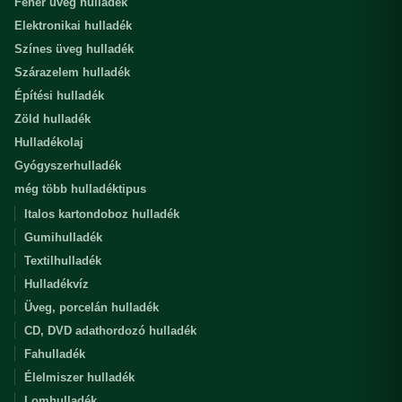
Fehér üveg hulladék
Elektronikai hulladék
Színes üveg hulladék
Szárazelem hulladék
Építési hulladék
Zöld hulladék
Hulladékolaj
Gyógyszerhulladék
még több hulladéktipus
Italos kartondoboz hulladék
Gumihulladék
Textilhulladék
Hulladékvíz
Üveg, porcelán hulladék
CD, DVD adathordozó hulladék
Fahulladék
Élelmiszer hulladék
Lomhulladék