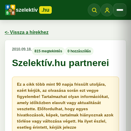
szelektív
.hu
Menü
<- Vissza a hírekhez
2010.09.18.
815 megtekintés
0 hozzászólás
Szelektív.hu partnerei
Ez a cikk több mint 90 napja frissült utoljára,
ezért kérjük, az olvasása során ezt vegye
figyelembe! Tartalmazhat olyan információkat,
amely időközben elavult vagy aktualitását
vesztette. Előfordulhat, hogy egyes
hivatkozások, képek, tartalmak hiányoznak azok
törlése vagy változása végett. Ha ilyet észlel,
esetleg érintett, kérjük jelezze