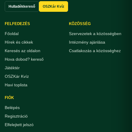
Hulladékkereső
OSZKár Kvíz
FELFEDEZÉS
KÖZÖSSÉG
Főoldal
Szervezetek a közösségben
Hírek és cikkek
Intézmény ajánlása
Keresés az oldalon
Csatlakozás a közösséghez
Hova dobod? kereső
Játéktér
OSZKár Kvíz
Havi toplista
FIÓK
Belépés
Regisztráció
Elfelejtett jelszó