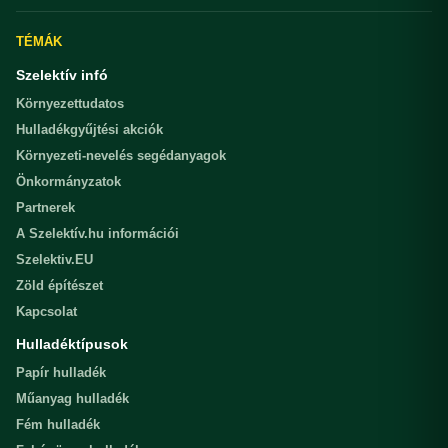
TÉMÁK
Szelektív infó
Környezettudatos
Hulladékgyűjtési akciók
Környezeti-nevelés segédanyagok
Önkormányzatok
Partnerek
A Szelektív.hu információi
Szelektiv.EU
Zöld építészet
Kapcsolat
Hulladéktípusok
Papír hulladék
Műanyag hulladék
Fém hulladék