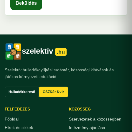
Beküldés
szelektív
.hu
Szelektív hulladékgyűjtési tudástár, közösségi kihívások és
játékos környezeti edukáció.
Hulladékkereső
OSZKár Kvíz
FELFEDEZÉS
KÖZÖSSÉG
Főoldal
Szervezetek a közösségben
Hírek és cikkek
Intézmény ajánlása