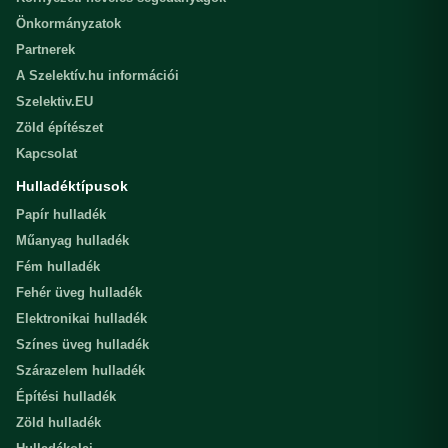
Önkormányzatok
Partnerek
A Szelektív.hu információi
Szelektiv.EU
Zöld építészet
Kapcsolat
Hulladéktípusok
Papír hulladék
Műanyag hulladék
Fém hulladék
Fehér üveg hulladék
Elektronikai hulladék
Színes üveg hulladék
Szárazelem hulladék
Építési hulladék
Zöld hulladék