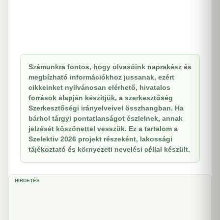
Számunkra fontos, hogy olvasóink naprakész és
megbízható információkhoz jussanak, ezért
cikkeinket nyilvánosan elérhető, hivatalos
források alapján készítjük, a szerkesztőség
Szerkesztőségi irányelveivel összhangban. Ha
bárhol tárgyi pontatlanságot észlelnek, annak
jelzését köszönettel vesszük. Ez a tartalom a
Szelektiv 2026 projekt részeként, lakossági
tájékoztató és környezeti nevelési céllal készült.
HIRDETÉS