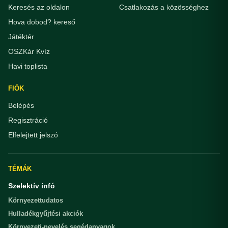
Keresés az oldalon
Csatlakozás a közösséghez
Hova dobod? kereső
Játéktér
OSZKár Kvíz
Havi toplista
FIÓK
Belépés
Regisztráció
Elfelejtett jelszó
TÉMÁK
Szelektív infó
Környezettudatos
Hulladékgyűjtési akciók
Környezeti-nevelés segédanyagok