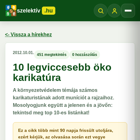
szelektív
.hu
Menü
<- Vissza a hírekhez
2012.10.01.
451 megtekintés
0 hozzászólás
10 legviccesebb öko
karikatúra
A környezetvédelem témája számos
karikaturistának adott muníciót a rajzaihoz.
Mosolyogjunk együtt a jelenen és a jövőn:
tekintsd meg top 10-es listánkat!
Ez a cikk több mint 90 napja frissült utoljára,
ezért kérjük, az olvasása során ezt vegye