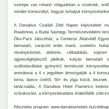
szerepe van rohanó világunkban a vizeknek, erdő
minden korosztályt, hogyan óvhatjuk környezetünke
A Danubius Családi Zöld Napon képviselteti 
Roadshow, a
Budai Sashegy Természetvédelmi terü
Öko-Pack Játszóház
, a
Cerberos Állatvédő Egyes
bemutató, varázsló erdei manó, szelektív hullad
növénykóstoló, diótörés, célbadobás, sopron
ügyességfejlesztő játékok, kutyás bemutató 
szállodavállalat gyönyörű természeti környezetb
animátorai a 4 x jegyében átmozgatják a 4 korosz
torna, dance ízelítő, 50+ és jóga közül, lesznek
tanácsadás. A Danubius Hotel Flamenco kedvezmén
szórakozást, a környezettudatos érdeklődők zöld k
Részletes program:
www.danubiushotels.hu/zoldnap