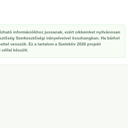
zható információkhoz jussanak, ezért cikkeinket nyilvánosan
kesztőség Szerkesztőségi irányelveivel összhangban. Ha bárhol
ttel vesszük. Ez a tartalom a Szelektiv 2026 projekt
céllal készült.