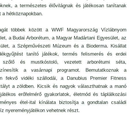
knek, a természetes élővilágnak és játékosan tanítanak
t a hétköznapokban.
magát többek között a
WWF Magyarország
Vízlábnyom
let
, a Budai Arborétum, a
Magyar Madártani Egyesület
, az
ület
, a
Szépművészeti Múzeum
és a Bioderma. Kisállat
ékgyűjtést tanító játékok, termés felismerés és erdei
i szőlő és mustkóstoló, vezetett arborétumi séta,
színesítik a vasárnapi programot. Bemutatkoznak a
en fekvő vidéki szállodái, a
Danubius Premier Fitness
tályt a zöldben. Kicsik és nagyok választhatnak a manó
 játékos erőfelmérő gyakorlatok, életmód és táplálkozási
yes étel-ital kínálata biztosítja a gondtalan családi
víz nyereményjátékon vehetnek részt.