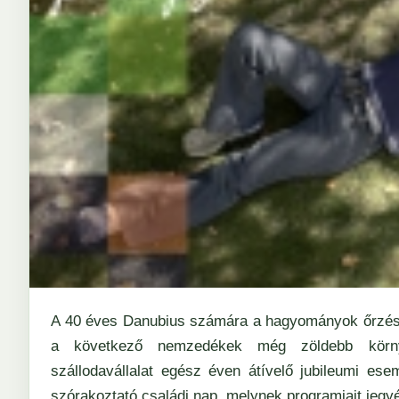
A 40 éves Danubius számára a hagyományok őrzése
a következő nemzedékek még zöldebb körny
szállodavállalat egész éven átívelő jubileumi es
szórakoztató családi nap, melynek programjait jegyé