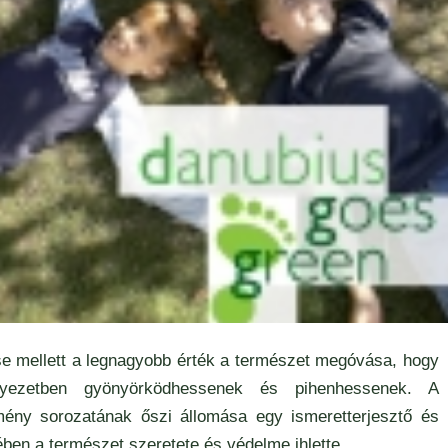
 mellett a legnagyobb érték a természet megóvása, hogy
ezetben gyönyörködhessenek és pihenhessenek. A
emény sorozatának őszi állomása egy ismeretterjesztő és
ben a természet szeretete és védelme ihlette.