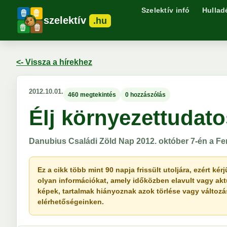
Szelektív infó
Hullad
szelektív
.hu
<- Vissza a hírekhez
2012.10.01.
460 megtekintés
0 hozzászólás
Élj környezettudato
Danubius Családi Zöld Nap 2012. október 7-én a Fe
Ez a cikk több mint 90 napja frissült utoljára, ezért k
olyan információkat, amely időközben elavult vagy akt
képek, tartalmak hiányoznak azok törlése vagy változása 
elérhetőségeinken.