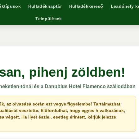
éktípusok
Hulladéknaptár
Hulladékkereső
Leadóhely k
Települések
san, pihenj zöldben!
neketlen-tónál és a Danubius Hotel Flamenco szállodában
érjük, az olvasása során ezt vegye figyelembe! Tartalmazhat
ualitását vesztette. Előfordulhat, hogy egyes hivatkozások,
végett. Ha ilyet észlel, esetleg érintett, kérjük jelezze