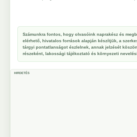
Számunkra fontos, hogy olvasóink naprakész és megbí
elérhető, hivatalos források alapján készítjük, a szer
tárgyi pontatlanságot észlelnek, annak jelzését köszöne
részeként, lakossági tájékoztató és környezeti nevelési 
HIRDETÉS