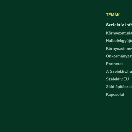
TÉMÁK
Szelektív inf
Környezettuda
Hulladékgyűjt
Környezeti-n
Önkormányza
Partnerek
A Szelektív.hu
Szelektiv.EU
Zöld építészet
Kapcsolat