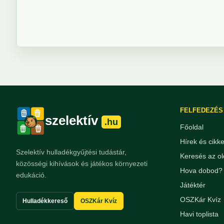
FELFEDEZÉS
szelektív
.hu
Főoldal
Hírek és cikk
Szelektív hulladékgyűjtési tudástár,
Keresés az ol
közösségi kihívások és játékos környezeti
Hova dobod? 
edukáció.
Játéktér
OSZKár Kvíz
Hulladékkereső
OSZKár Kvíz
Havi toplista