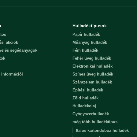
ó
Hulladéktípusok
tos
Papír hulladék
ési akciók
Műanyag hulladék
evelés segédanyagok
Fém hulladék
tok
Fehér üveg hulladék
Elektronikai hulladék
 információi
Színes üveg hulladék
Szárazelem hulladék
Építési hulladék
Zöld hulladék
Hulladékolaj
Gyógyszerhulladék
még több hulladéktipus
Italos kartondoboz hulladék