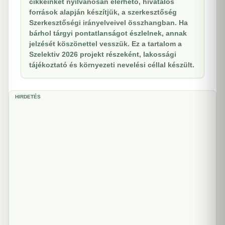
cikkeinket nyilvánosan elérhető, hivatalos
források alapján készítjük, a szerkesztőség
Szerkesztőségi irányelveivel összhangban. Ha
bárhol tárgyi pontatlanságot észlelnek, annak
jelzését köszönettel vesszük. Ez a tartalom a
Szelektiv 2026 projekt részeként, lakossági
tájékoztató és környezeti nevelési céllal készült.
HIRDETÉS