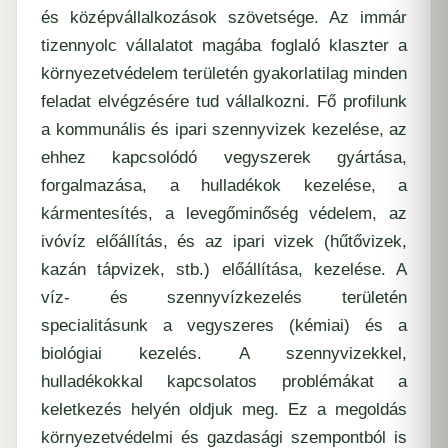
és középvállalkozások szövetsége. Az immár
tizennyolc vállalatot magába foglaló klaszter a
környezetvédelem területén gyakorlatilag minden
feladat elvégzésére tud vállalkozni. Fő profilunk
a kommunális és ipari szennyvizek kezelése, az
ehhez kapcsolódó vegyszerek gyártása,
forgalmazása, a hulladékok kezelése, a
kármentesítés, a levegőminőség védelem, az
ivóvíz előállítás, és az ipari vizek (hűtővizek,
kazán tápvizek, stb.) előállítása, kezelése. A
víz- és szennyvízkezelés területén
specialitásunk a vegyszeres (kémiai) és a
biológiai kezelés. A szennyvizekkel,
hulladékokkal kapcsolatos problémákat a
keletkezés helyén oldjuk meg. Ez a megoldás
környezetvédelmi és gazdasági szempontból is