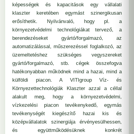
képességek és kapacitások egy vállalati
klaszter keretében egymást szinergikusan
erősíthetik. Nyilvánvaló, hogy pl. a
környezetvédelmi technológiákat tervező, a
berendezéseket gyártó/forgalmazó, az
automatizálással, műszerezéssel foglalkozó, az
üzemeltetéshez szükséges vegyszereket
gyártó/forgalmazó, stb. cégek összefogva
hatékonyabban működnek mind a hazai, mind a
külföldi piacon.
A VITIgroup Víz- és
Környezettechnológiák Klaszter
azzal a céllal
alakult meg, hogy a környezetvédelmi,
vízkezelési piacon tevékenykedő, egymás
tevékenységét kiegészítő hazai kis és
középvállalatok szinergiája érvényesülhessen,
és együttműködésüknek konkrét