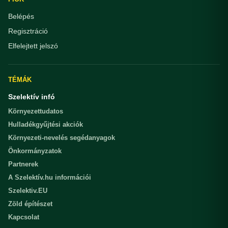
Belépés
Regisztráció
Elfelejtett jelszó
TÉMÁK
Szelektív infó
Környezettudatos
Hulladékgyűjtési akciók
Környezeti-nevelés segédanyagok
Önkormányzatok
Partnerek
A Szelektív.hu információi
Szelektiv.EU
Zöld építészet
Kapcsolat