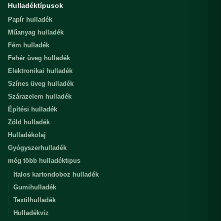
Hulladéktípusok
Papír hulladék
Műanyag hulladék
Fém hulladék
Fehér üveg hulladék
Elektronikai hulladék
Színes üveg hulladék
Szárazelem hulladék
Építési hulladék
Zöld hulladék
Hulladékolaj
Gyógyszerhulladék
még több hulladéktipus
Italos kartondoboz hulladék
Gumihulladék
Textilhulladék
Hulladékvíz