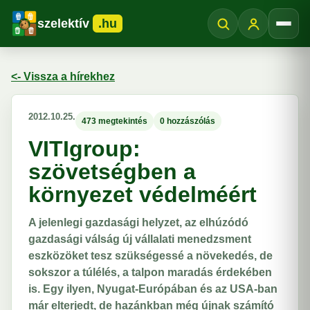
szelektív
.hu
Menü
<- Vissza a hírekhez
2012.10.25.
473 megtekintés
0 hozzászólás
VITIgroup:
szövetségben a
környezet védelméért
A jelenlegi gazdasági helyzet, az elhúzódó
gazdasági válság új vállalati menedzsment
eszközöket tesz szükségessé a növekedés, de
sokszor a túlélés, a talpon maradás érdekében
is. Egy ilyen, Nyugat-Európában és az USA-ban
már elterjedt, de hazánkban még újnak számító