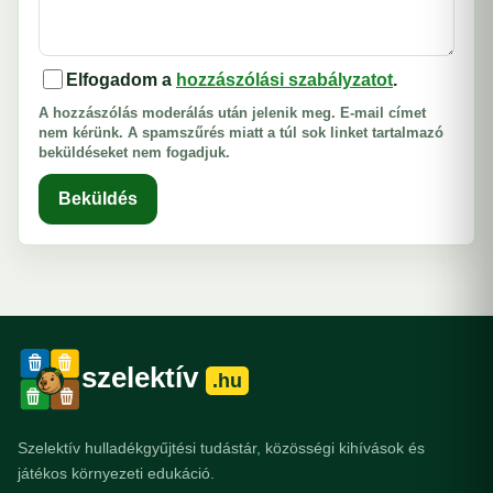
Elfogadom a
hozzászólási szabályzatot
.
A hozzászólás moderálás után jelenik meg. E-mail címet
nem kérünk. A spamszűrés miatt a túl sok linket tartalmazó
beküldéseket nem fogadjuk.
Beküldés
szelektív
.hu
Szelektív hulladékgyűjtési tudástár, közösségi kihívások és
játékos környezeti edukáció.