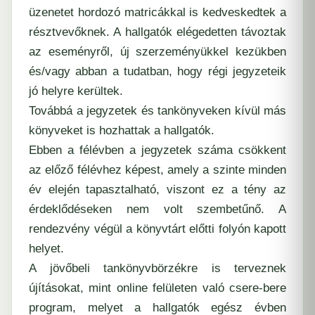
üzenetet hordozó matricákkal is kedveskedtek a
résztvevőknek. A hallgatók elégedetten távoztak
az eseményről, új szerzeményükkel kezükben
és/vagy abban a tudatban, hogy régi jegyzeteik
jó helyre kerültek.
Továbbá a jegyzetek és tankönyveken kívül más
könyveket is hozhattak a hallgatók.
Ebben a félévben a jegyzetek száma csökkent
az előző félévhez képest, amely a szinte minden
év elején tapasztalható, viszont ez a tény az
érdeklődéseken nem volt szembetűnő. A
rendezvény végül a könyvtárt előtti folyón kapott
helyet.
A jövőbeli tankönyvbörzékre is terveznek
újításokat, mint online felületen való csere-bere
program, melyet a hallgatók egész évben