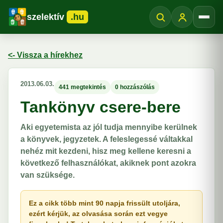
szelektív
.hu
Menü
<- Vissza a hírekhez
2013.06.03.
441 megtekintés
0 hozzászólás
Tankönyv csere-bere
Aki egyetemista az jól tudja mennyibe kerülnek
a könyvek, jegyzetek. A feleslegessé váltakkal
nehéz mit kezdeni, hisz meg kellene keresni a
következő felhasználókat, akiknek pont azokra
van szüksége.
Ez a cikk több mint 90 napja frissült utoljára,
ezért kérjük, az olvasása során ezt vegye