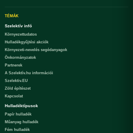
TÉMÁK
Szelektív infó
Környezettudatos
Hulladékgyűjtési akciók
Környezeti-nevelés segédanyagok
Önkormányzatok
Partnerek
A Szelektív.hu információi
Szelektiv.EU
Zöld építészet
Kapcsolat
Hulladéktípusok
Papír hulladék
Műanyag hulladék
Fém hulladék