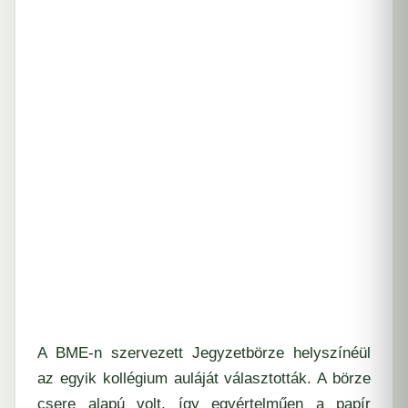
A BME-n szervezett Jegyzetbörze helyszínéül
az egyik kollégium auláját választották. A börze
csere alapú volt, így egyértelműen a papír