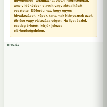
figyelembe! Tartalmazhat olyan információkat,
amely időközben elavult vagy aktualitását
vesztette. Előfordulhat, hogy egyes
hivatkozások, képek, tartalmak hiányoznak azok
törlése vagy változása végett. Ha ilyet észlel,
esetleg érintett, kérjük jelezze
elérhetőségeinken.
HIRDETÉS