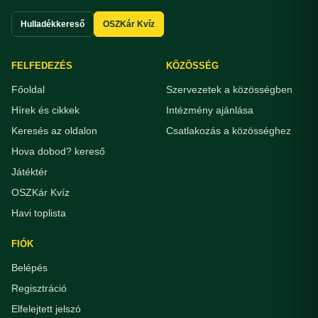
Hulladékkereső
OSZKár Kvíz
FELFEDEZÉS
KÖZÖSSÉG
Főoldal
Szervezetek a közösségben
Hírek és cikkek
Intézmény ajánlása
Keresés az oldalon
Csatlakozás a közösséghez
Hova dobod? kereső
Játéktér
OSZKár Kvíz
Havi toplista
FIÓK
Belépés
Regisztráció
Elfelejtett jelszó