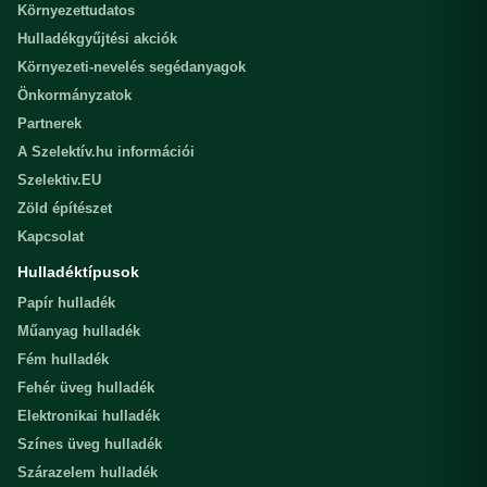
Környezettudatos
Hulladékgyűjtési akciók
Környezeti-nevelés segédanyagok
Önkormányzatok
Partnerek
A Szelektív.hu információi
Szelektiv.EU
Zöld építészet
Kapcsolat
Hulladéktípusok
Papír hulladék
Műanyag hulladék
Fém hulladék
Fehér üveg hulladék
Elektronikai hulladék
Színes üveg hulladék
Szárazelem hulladék