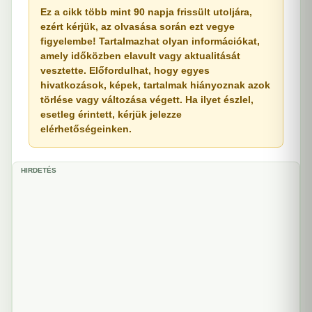
Ez a cikk több mint 90 napja frissült utoljára,
ezért kérjük, az olvasása során ezt vegye
figyelembe! Tartalmazhat olyan információkat,
amely időközben elavult vagy aktualitását
vesztette. Előfordulhat, hogy egyes
hivatkozások, képek, tartalmak hiányoznak azok
törlése vagy változása végett. Ha ilyet észlel,
esetleg érintett, kérjük jelezze
elérhetőségeinken.
HIRDETÉS