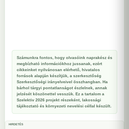
Számunkra fontos, hogy olvasóink naprakész és
megbízható információkhoz jussanak, ezért
cikkeinket nyilvánosan elérhető, hivatalos
források alapján készítjük, a szerkesztőség
Szerkesztőségi irányelveivel összhangban. Ha
bárhol tárgyi pontatlanságot észlelnek, annak
jelzését köszönettel vesszük. Ez a tartalom a
Szelektiv 2026 projekt részeként, lakossági
tájékoztató és környezeti nevelési céllal készült.
HIRDETÉS