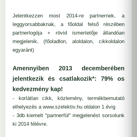
Jelentkezzen most 2014-re partnernek, a
leggyorsabbaknak, a főoldal felső részében
partnerlogója + rövid ismertetője állandóan
megjelenik. (főoladlon, aloldalon, cikkoldalon
egyaránt)
Amennyiben 2013 decemberében
jelentkezik és csatlakozik*: 79% os
kedvezmény kap!
- korlátlan
cikk, közlemény, termékbemutató
elhelyezés a www.szelektiv.hu oldalon 1 évig
- 3db kiemelt "
partnerfül
" megjelenést sorsolunk
ki 2014 félévre.