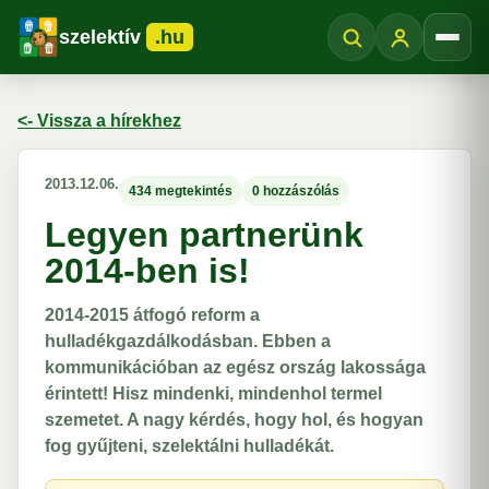
szelektív
.hu
Menü
<- Vissza a hírekhez
2013.12.06.
434 megtekintés
0 hozzászólás
Legyen partnerünk
2014-ben is!
2014-2015 átfogó reform a
hulladékgazdálkodásban. Ebben a
kommunikációban az egész ország lakossága
érintett! Hisz mindenki, mindenhol termel
szemetet. A nagy kérdés, hogy hol, és hogyan
fog gyűjteni, szelektálni hulladékát.