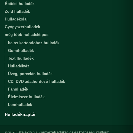
Építési hulladék
Zöld hulladék
Hulladékolaj
Gyógyszerhulladék
még több hulladéktipus
Italos kartondoboz hulladék
Gumihulladék
Textilhulladék
Hulladékvíz
Üveg, porcelán hulladék
CD, DVD adathordozó hulladék
Fahulladék
Élelmiszer hulladék
Lomhulladék
Hulladéknaptár
© 2026 Szelektiv.hu. Környezeti edukációs és közösségi platform.