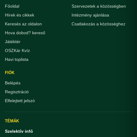
Főoldal
Szervezetek a közösségben
Hírek és cikkek
Intézmény ajánlása
Keresés az oldalon
Csatlakozás a közösséghez
Hova dobod? kereső
Játéktér
OSZKár Kvíz
Havi toplista
FIÓK
Belépés
Regisztráció
Elfelejtett jelszó
TÉMÁK
Szelektív infó