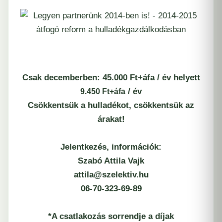
Csak decemberben: 45.000 Ft+áfa / év helyett
/ év
9.450 Ft+áfa
Csökkentsük a hulladékot, csökkentsük az
árakat!
Jelentkezés, információk:
Szabó Attila Vajk
attila@szelektiv.hu
06-70-323-69-89
*A csatlakozás sorrendje a díjak