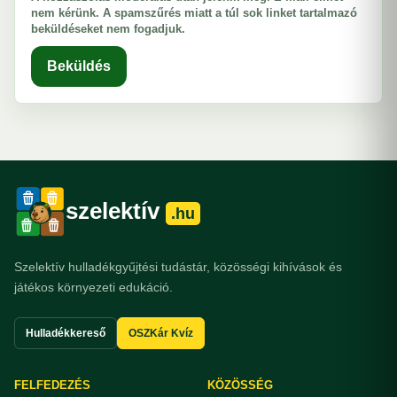
nem kérünk. A spamszűrés miatt a túl sok linket tartalmazó
beküldéseket nem fogadjuk.
Beküldés
szelektív
.hu
Szelektív hulladékgyűjtési tudástár, közösségi kihívások és
játékos környezeti edukáció.
Hulladékkereső
OSZKár Kvíz
FELFEDEZÉS
KÖZÖSSÉG