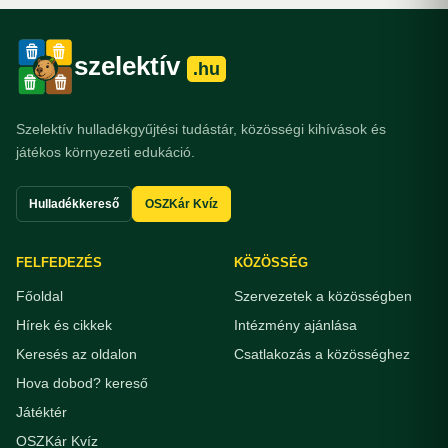
szelektív
.hu
Szelektív hulladékgyűjtési tudástár, közösségi kihívások és
játékos környezeti edukáció.
Hulladékkereső
OSZKár Kvíz
FELFEDEZÉS
KÖZÖSSÉG
Főoldal
Szervezetek a közösségben
Hírek és cikkek
Intézmény ajánlása
Keresés az oldalon
Csatlakozás a közösséghez
Hova dobod? kereső
Játéktér
OSZKár Kvíz