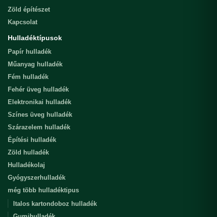
Zöld építészet
Kapcsolat
Hulladéktípusok
Papír hulladék
Műanyag hulladék
Fém hulladék
Fehér üveg hulladék
Elektronikai hulladék
Színes üveg hulladék
Szárazelem hulladék
Építési hulladék
Zöld hulladék
Hulladékolaj
Gyógyszerhulladék
még több hulladéktipus
Italos kartondoboz hulladék
Gumihulladék