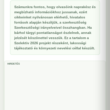
Számunkra fontos, hogy olvasóink naprakész és
megbízható információkhoz jussanak, ezért
cikkeinket nyilvánosan elérhető, hivatalos
források alapján készítjük, a szerkesztőség
Szerkesztőségi irányelveivel összhangban. Ha
bárhol tárgyi pontatlanságot észlelnek, annak
jelzését köszönettel vesszük. Ez a tartalom a
Szelektiv 2026 projekt részeként, lakossági
tájékoztató és környezeti nevelési céllal készült.
HIRDETÉS