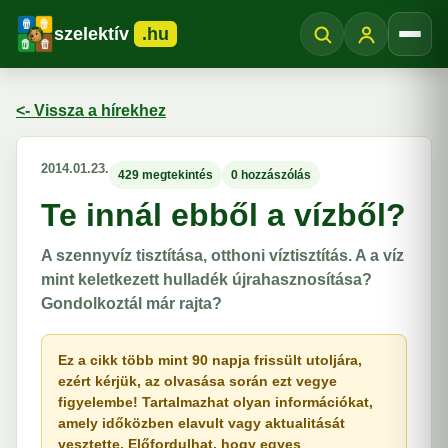
szelektív
.hu
Menü
<- Vissza a hírekhez
2014.01.23.
429 megtekintés
0 hozzászólás
Te innál ebből a vízből?
A szennyvíz tisztítása, otthoni víztisztítás. A a víz
mint keletkezett hulladék újrahasznosítása?
Gondolkoztál már rajta?
Ez a cikk több mint 90 napja frissült utoljára,
ezért kérjük, az olvasása során ezt vegye
figyelembe! Tartalmazhat olyan információkat,
amely időközben elavult vagy aktualitását
vesztette. Előfordulhat, hogy egyes