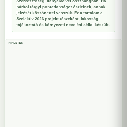
Szerkesztőségi irányelveivel összhangban. Ha
bárhol tárgyi pontatlanságot észlelnek, annak
jelzését köszönettel vesszük. Ez a tartalom a
Szelektiv 2026 projekt részeként, lakossági
tájékoztató és környezeti nevelési céllal készült.
HIRDETÉS