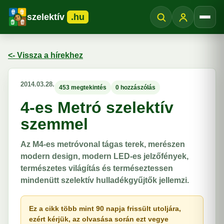
szelektív
.hu
Menü
<- Vissza a hírekhez
2014.03.28.
453 megtekintés
0 hozzászólás
4-es Metró szelektív
szemmel
Az M4-es metróvonal tágas terek, merészen
modern design, modern LED-es jelzőfények,
természetes világítás és terméseztessen
mindenütt szelektív hulladékgyűjtők jellemzi.
Ez a cikk több mint 90 napja frissült utoljára,
ezért kérjük, az olvasása során ezt vegye