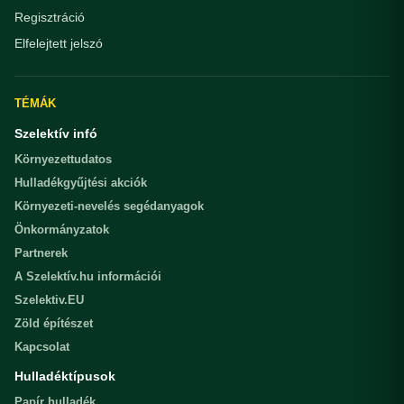
Regisztráció
Elfelejtett jelszó
TÉMÁK
Szelektív infó
Környezettudatos
Hulladékgyűjtési akciók
Környezeti-nevelés segédanyagok
Önkormányzatok
Partnerek
A Szelektív.hu információi
Szelektiv.EU
Zöld építészet
Kapcsolat
Hulladéktípusok
Papír hulladék