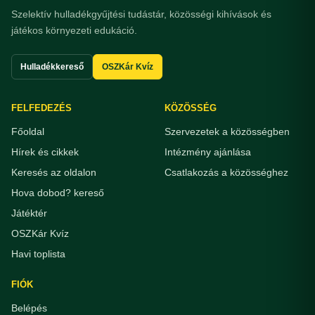
Szelektív hulladékgyűjtési tudástár, közösségi kihívások és
játékos környezeti edukáció.
Hulladékkereső
OSZKár Kvíz
FELFEDEZÉS
KÖZÖSSÉG
Főoldal
Szervezetek a közösségben
Hírek és cikkek
Intézmény ajánlása
Keresés az oldalon
Csatlakozás a közösséghez
Hova dobod? kereső
Játéktér
OSZKár Kvíz
Havi toplista
FIÓK
Belépés