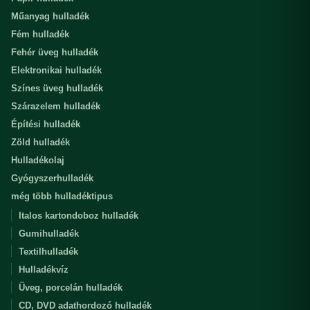
Műanyag hulladék
Fém hulladék
Fehér üveg hulladék
Elektronikai hulladék
Színes üveg hulladék
Szárazelem hulladék
Építési hulladék
Zöld hulladék
Hulladékolaj
Gyógyszerhulladék
még több hulladéktipus
Italos kartondoboz hulladék
Gumihulladék
Textilhulladék
Hulladékvíz
Üveg, porcelán hulladék
CD, DVD adathordozó hulladék