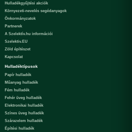
Hulladékgyűjtési akciók
Környezeti-nevelés segédanyagok
Önkormányzatok
Partnerek
A Szelektív.hu információi
Szelektiv.EU
Zöld építészet
Kapcsolat
Hulladéktípusok
Papír hulladék
Műanyag hulladék
Fém hulladék
Fehér üveg hulladék
Elektronikai hulladék
Színes üveg hulladék
Szárazelem hulladék
Építési hulladék