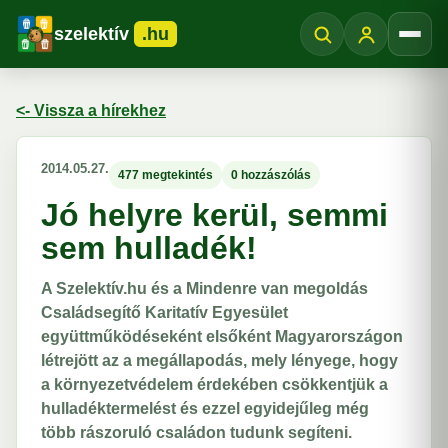
szelektív
.hu
Menü
<- Vissza a hírekhez
2014.05.27.
477 megtekintés
0 hozzászólás
Jó helyre kerül, semmi
sem hulladék!
A Szelektív.hu és a Mindenre van megoldás
Családsegítő Karitatív Egyesület
együttműködéseként elsőként Magyarországon
létrejött az a megállapodás, mely lényege, hogy
a környezetvédelem érdekében csökkentjük a
hulladéktermelést és ezzel egyidejűleg még
több rászoruló családon tudunk segíteni.