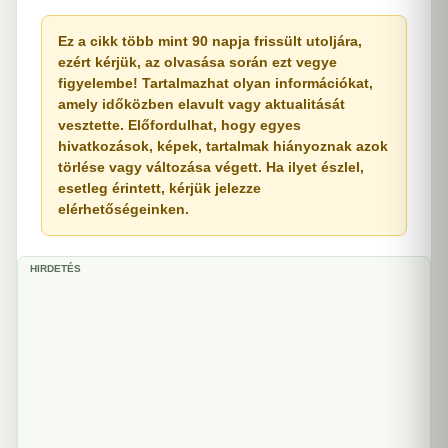
Ez a cikk több mint 90 napja frissült utoljára,
ezért kérjük, az olvasása során ezt vegye
figyelembe! Tartalmazhat olyan információkat,
amely időközben elavult vagy aktualitását
vesztette. Előfordulhat, hogy egyes
hivatkozások, képek, tartalmak hiányoznak azok
törlése vagy változása végett. Ha ilyet észlel,
esetleg érintett, kérjük jelezze
elérhetőségeinken.
HIRDETÉS