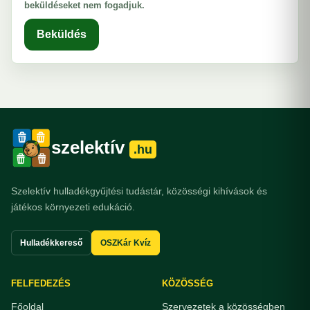
beküldéseket nem fogadjuk.
Beküldés
szelektív
.hu
Szelektív hulladékgyűjtési tudástár, közösségi kihívások és
játékos környezeti edukáció.
Hulladékkereső
OSZKár Kvíz
FELFEDEZÉS
KÖZÖSSÉG
Főoldal
Szervezetek a közösségben