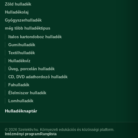
Zöld hulladék
Hulladékolaj
Gyógyszerhulladék
még több hulladéktipus
Italos kartondoboz hulladék
Gumihulladék
Textilhulladék
Hulladékvíz
Üveg, porcelán hulladék
CD, DVD adathordozó hulladék
Fahulladék
Élelmiszer hulladék
Lomhulladék
Hulladéknaptár
© 2026 Szelektiv.hu. Környezeti edukációs és közösségi platform.
Intézményi program
Ranglista