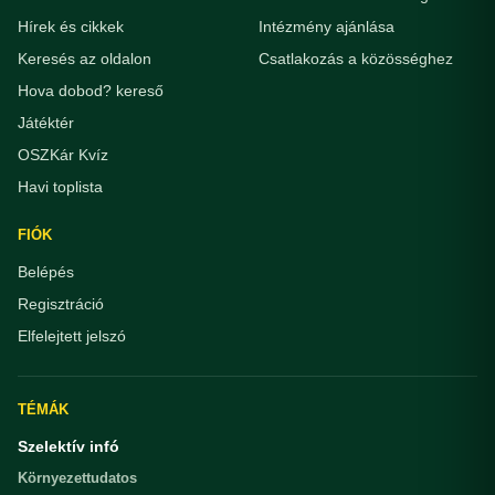
Hírek és cikkek
Intézmény ajánlása
Keresés az oldalon
Csatlakozás a közösséghez
Hova dobod? kereső
Játéktér
OSZKár Kvíz
Havi toplista
FIÓK
Belépés
Regisztráció
Elfelejtett jelszó
TÉMÁK
Szelektív infó
Környezettudatos