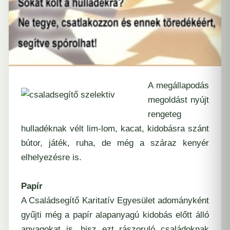
A megállapodás
megoldást nyújt
rengeteg
hulladéknak vélt lim-lom, kacat, kidobásra szánt
bútor, játék, ruha, de még a száraz kenyér
elhelyezésre is.
Papír
A Családsegítő Karitatív Egyesület adományként
gyűjti még a papír alapanyagú kidobás előtt álló
anyagokat is, hisz ezt rászoruló családoknak