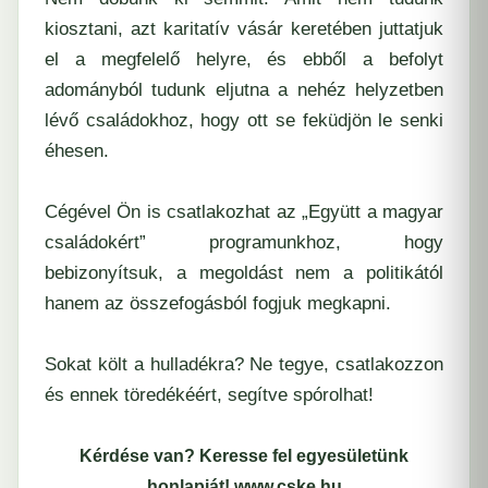
kiosztani, azt karitatív vásár keretében juttatjuk
el a megfelelő helyre, és ebből a befolyt
adományból tudunk eljutna a nehéz helyzetben
lévő családokhoz, hogy ott se feküdjön le senki
éhesen.
Cégével Ön is csatlakozhat az „Együtt a magyar
családokért” programunkhoz, hogy
bebizonyítsuk, a megoldást nem a politikától
hanem az összefogásból fogjuk megkapni.
Sokat költ a hulladékra? Ne tegye, csatlakozzon
és ennek töredékéért, segítve spórolhat!
Kérdése van? Keresse fel egyesületünk
honlapját!
www.cske.hu