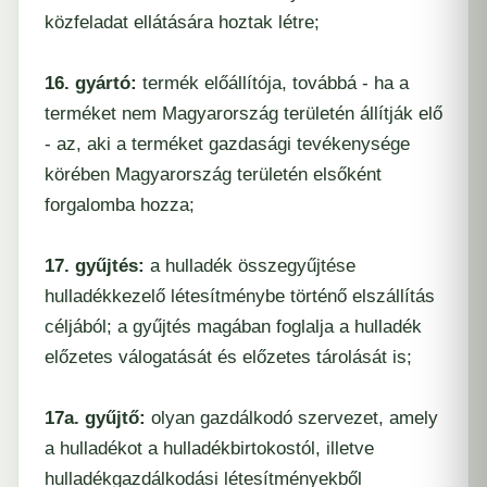
közfeladat ellátására hoztak létre;
16. gyártó:
termék előállítója, továbbá - ha a
terméket nem Magyarország területén állítják elő
- az, aki a terméket gazdasági tevékenysége
körében Magyarország területén elsőként
forgalomba hozza;
17. gyűjtés:
a hulladék összegyűjtése
hulladékkezelő létesítménybe történő elszállítás
céljából; a gyűjtés magában foglalja a hulladék
előzetes válogatását és előzetes tárolását is;
17a. gyűjtő:
olyan gazdálkodó szervezet, amely
a hulladékot a hulladékbirtokostól, illetve
hulladékgazdálkodási létesítményekből