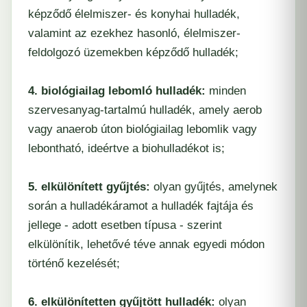
képződő élelmiszer- és konyhai hulladék,
valamint az ezekhez hasonló, élelmiszer-
feldolgozó üzemekben képződő hulladék;
4. biológiailag lebomló hulladék:
minden
szervesanyag-tartalmú hulladék, amely aerob
vagy anaerob úton biológiailag lebomlik vagy
lebontható, ideértve a biohulladékot is;
5. elkülönített gyűjtés:
olyan gyűjtés, amelynek
során a hulladékáramot a hulladék fajtája és
jellege - adott esetben típusa - szerint
elkülönítik, lehetővé téve annak egyedi módon
történő kezelését;
6. elkülönítetten gyűjtött hulladék:
olyan