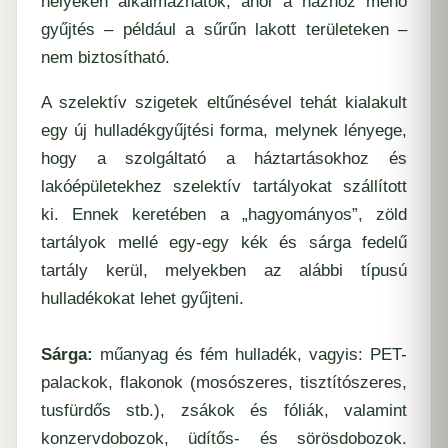
helyeken alkalmazhatók, ahol a házhoz menő
gyűjtés – például a sűrűn lakott területeken –
nem biztosítható.
A szelektív szigetek eltűnésével tehát kialakult
egy új hulladékgyűjtési forma, melynek lényege,
hogy a szolgáltató a háztartásokhoz és
lakóépületekhez szelektív tartályokat szállított
ki. Ennek keretében a „hagyományos”, zöld
tartályok mellé egy-egy kék és sárga fedelű
tartály kerül, melyekben az alábbi típusú
hulladékokat lehet gyűjteni.
Sárga:
műanyag és fém hulladék, vagyis: PET-
palackok, flakonok (mosószeres, tisztítószeres,
tusfürdős stb.), zsákok és fóliák, valamint
konzervdobozok, üdítős- és sörösdobozok.