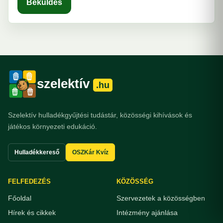
Beküldés
szelektív
.hu
Szelektív hulladékgyűjtési tudástár, közösségi kihívások és
játékos környezeti edukáció.
Hulladékkereső
OSZKár Kvíz
FELFEDEZÉS
KÖZÖSSÉG
Főoldal
Szervezetek a közösségben
Hírek és cikkek
Intézmény ajánlása