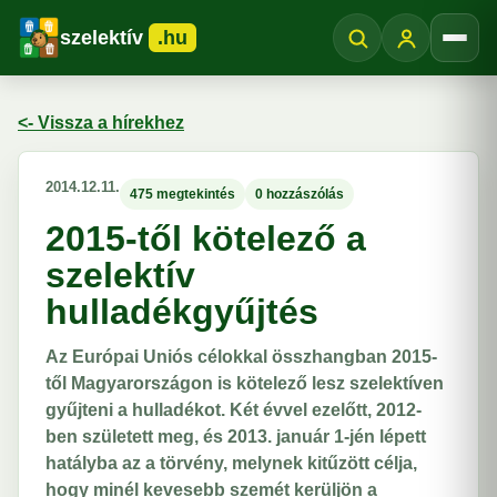
szelektív
.hu
Menü
<- Vissza a hírekhez
2014.12.11.
475 megtekintés
0 hozzászólás
2015-től kötelező a
szelektív
hulladékgyűjtés
Az Európai Uniós célokkal összhangban 2015-
től Magyarországon is kötelező lesz szelektíven
gyűjteni a hulladékot. Két évvel ezelőtt, 2012-
ben született meg, és 2013. január 1-jén lépett
hatályba az a törvény, melynek kitűzött célja,
hogy minél kevesebb szemét kerüljön a