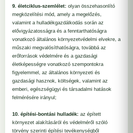
9. életciklus-szemlélet:
olyan összehasonlító
megközelítési mód, amely a megelőzés,
valamint a hulladékgazdálkodás során az
elővigyázatosságra és a fenntarthatóságra
vonatkozó általános környezetvédelmi elvekre, a
műszaki megvalósíthatóságra, továbbá az
erőforrások védelmére és a gazdasági
életképességre vonatkozó szempontokra
figyelemmel, az általános környezeti és
gazdasági hasznok, költségek, valamint az
emberi, egészségügyi és társadalmi hatások
felmérésére irányul;
10. építési-bontási hulladék:
az épített
környezet alakításáról és védelméről szóló
törvény szerinti építési tevékenységből