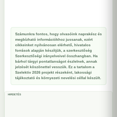
Számunkra fontos, hogy olvasóink naprakész és
megbízható információkhoz jussanak, ezért
cikkeinket nyilvánosan elérhető, hivatalos
források alapján készítjük, a szerkesztőség
Szerkesztőségi irányelveivel összhangban. Ha
bárhol tárgyi pontatlanságot észlelnek, annak
jelzését köszönettel vesszük. Ez a tartalom a
Szelektiv 2026 projekt részeként, lakossági
tájékoztató és környezeti nevelési céllal készült.
HIRDETÉS