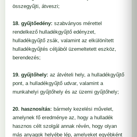
összegyűjti, átveszi;
18. gyűjtőedény:
szabványos mérettel
rendelkező hulladékgyűjtő edényzet,
hulladékgyűjtő zsák, valamint az elkülönített
hulladékgyűjtés céljából üzemeltetett eszköz,
berendezés;
19. gyűjtőhely:
az átvételi hely, a hulladékgyűjtő
pont, a hulladékgyűjtő udvar, valamint a
munkahelyi gyűjtőhely és az üzemi gyűjtőhely;
20. hasznosítás:
bármely kezelési művelet,
amelynek fő eredménye az, hogy a hulladék
hasznos célt szolgál annak révén, hogy olyan
más anyagok helyébe lép, amelyeket egyébként