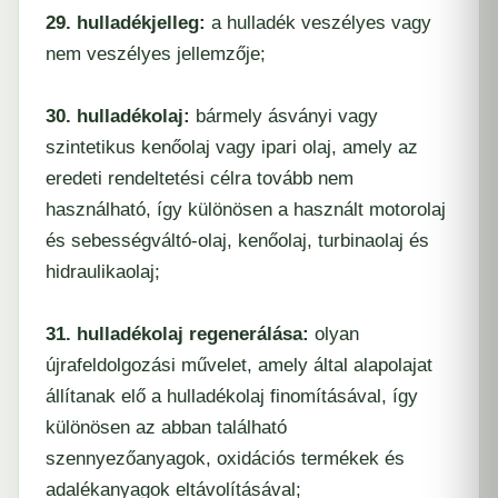
29. hulladékjelleg:
a hulladék veszélyes vagy
nem veszélyes jellemzője;
30. hulladékolaj:
bármely ásványi vagy
szintetikus kenőolaj vagy ipari olaj, amely az
eredeti rendeltetési célra tovább nem
használható, így különösen a használt motorolaj
és sebességváltó-olaj, kenőolaj, turbinaolaj és
hidraulikaolaj;
3
1. hulladékolaj regenerálása:
olyan
újrafeldolgozási művelet, amely által alapolajat
állítanak elő a hulladékolaj finomításával, így
különösen az abban található
szennyezőanyagok, oxidációs termékek és
adalékanyagok eltávolításával;