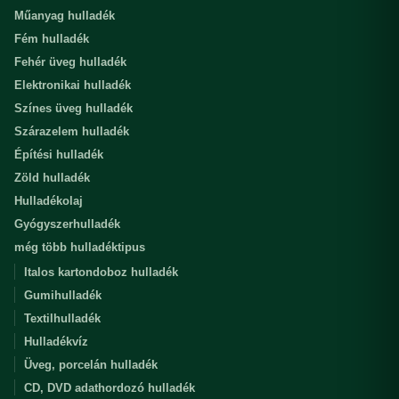
Műanyag hulladék
Fém hulladék
Fehér üveg hulladék
Elektronikai hulladék
Színes üveg hulladék
Szárazelem hulladék
Építési hulladék
Zöld hulladék
Hulladékolaj
Gyógyszerhulladék
még több hulladéktipus
Italos kartondoboz hulladék
Gumihulladék
Textilhulladék
Hulladékvíz
Üveg, porcelán hulladék
CD, DVD adathordozó hulladék