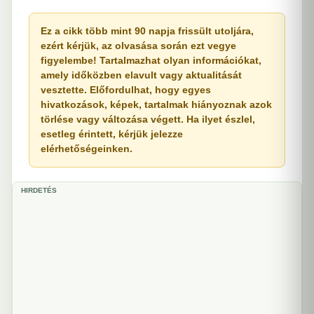
Ez a cikk több mint 90 napja frissült utoljára,
ezért kérjük, az olvasása során ezt vegye
figyelembe! Tartalmazhat olyan információkat,
amely időközben elavult vagy aktualitását
vesztette. Előfordulhat, hogy egyes
hivatkozások, képek, tartalmak hiányoznak azok
törlése vagy változása végett. Ha ilyet észlel,
esetleg érintett, kérjük jelezze
elérhetőségeinken.
HIRDETÉS