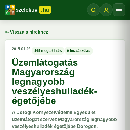
szelektív
.hu
Menü
<- Vissza a hírekhez
2015.01.29.
465 megtekintés
0 hozzászólás
Üzemlátogatás
Magyarország
legnagyobb
veszélyeshulladék-
égetőjébe
A Dorogi Környezetvédelmi Egyesület
üzemlátogat szervez Magyarország legnagyobb
veszélyeshulladék-égetőjébe Dorogon.