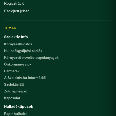
Regisztráció
Elfelejtett jelszó
TÉMÁK
Szelektív infó
Környezettudatos
Hulladékgyűjtési akciók
Környezeti-nevelés segédanyagok
Önkormányzatok
Partnerek
A Szelektív.hu információi
Szelektiv.EU
Zöld építészet
Kapcsolat
Hulladéktípusok
Papír hulladék