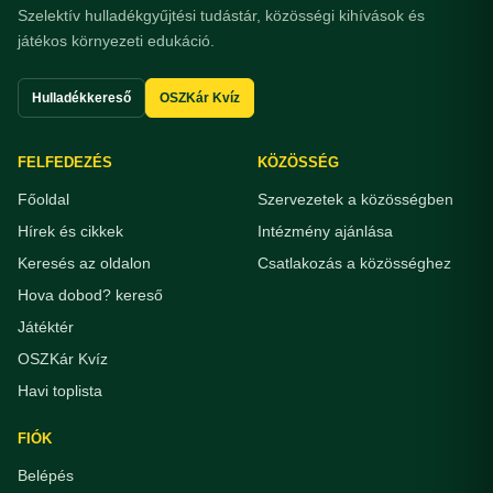
Szelektív hulladékgyűjtési tudástár, közösségi kihívások és
játékos környezeti edukáció.
Hulladékkereső
OSZKár Kvíz
FELFEDEZÉS
KÖZÖSSÉG
Főoldal
Szervezetek a közösségben
Hírek és cikkek
Intézmény ajánlása
Keresés az oldalon
Csatlakozás a közösséghez
Hova dobod? kereső
Játéktér
OSZKár Kvíz
Havi toplista
FIÓK
Belépés