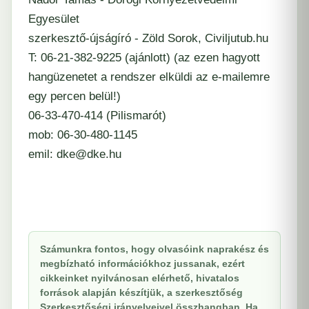
Egyesület
szerkesztő-újságíró - Zöld Sorok, Civiljutub.hu
T: 06-21-382-9225 (ajánlott) (az ezen hagyott
hangüzenetet a rendszer elküldi az e-mailemre
egy percen belül!)
06-33-470-414 (Pilismarót)
mob: 06-30-480-1145
emil: dke@dke.hu
Számunkra fontos, hogy olvasóink naprakész és
megbízható információkhoz jussanak, ezért
cikkeinket nyilvánosan elérhető, hivatalos
források alapján készítjük, a szerkesztőség
Szerkesztőségi irányelveivel összhangban. Ha