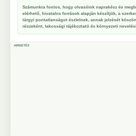
Számunkra fontos, hogy olvasóink naprakész és megbí
elérhető, hivatalos források alapján készítjük, a szer
tárgyi pontatlanságot észlelnek, annak jelzését köszöne
részeként, lakossági tájékoztató és környezeti nevelési 
HIRDETÉS