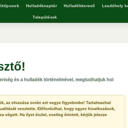
éktípusok
Hulladéknaptár
Hulladékkereső
Leadóhely k
Települések
sztő!
ség és a hulladék történelmével, megtudhatjuk hol
érjük, az olvasása során ezt vegye figyelembe! Tartalmazhat
ualitását vesztette. Előfordulhat, hogy egyes hivatkozások,
végett. Ha ilyet észlel, esetleg érintett, kérjük jelezze