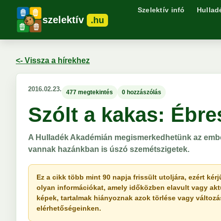
Szelektív infó
Hullad
szelektív
.hu
<- Vissza a hírekhez
2016.02.23.
477 megtekintés
0 hozzászólás
Szólt a kakas: Ébre
A Hulladék Akadémián megismerkedhetünk az emberi
vannak hazánkban is úszó szemétszigetek.
Ez a cikk több mint 90 napja frissült utoljára, ezért k
olyan információkat, amely időközben elavult vagy akt
képek, tartalmak hiányoznak azok törlése vagy változása 
elérhetőségeinken.