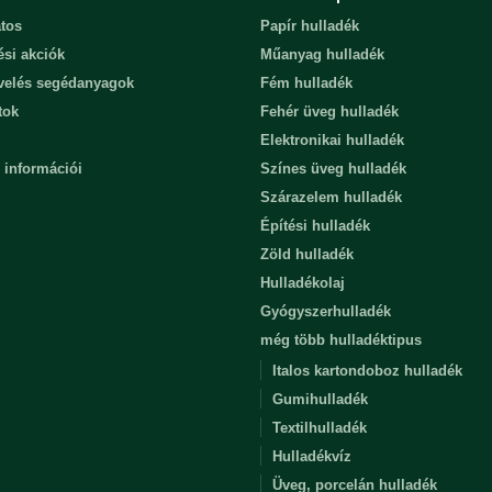
tos
Papír hulladék
ési akciók
Műanyag hulladék
evelés segédanyagok
Fém hulladék
tok
Fehér üveg hulladék
Elektronikai hulladék
 információi
Színes üveg hulladék
Szárazelem hulladék
Építési hulladék
Zöld hulladék
Hulladékolaj
Gyógyszerhulladék
még több hulladéktipus
Italos kartondoboz hulladék
Gumihulladék
Textilhulladék
Hulladékvíz
Üveg, porcelán hulladék