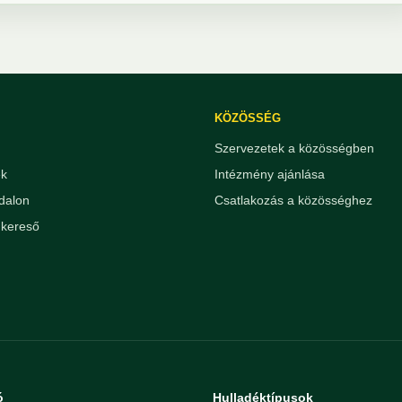
KÖZÖSSÉG
Szervezetek a közösségben
ek
Intézmény ajánlása
dalon
Csatlakozás a közösséghez
kereső
ó
Hulladéktípusok