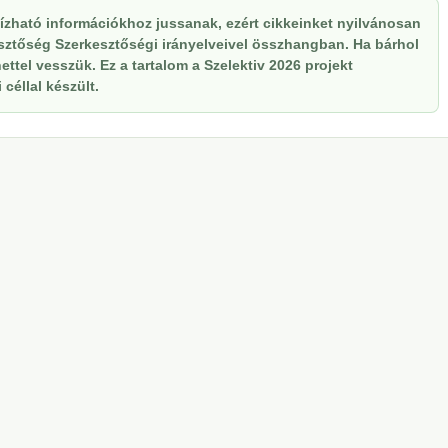
zható információkhoz jussanak, ezért cikkeinket nyilvánosan
kesztőség Szerkesztőségi irányelveivel összhangban. Ha bárhol
ttel vesszük. Ez a tartalom a Szelektiv 2026 projekt
céllal készült.