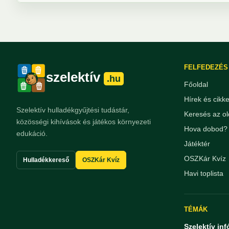
FELFEDEZÉS
szelektív
.hu
Főoldal
Hírek és cikk
Szelektív hulladékgyűjtési tudástár,
Keresés az ol
közösségi kihívások és játékos környezeti
Hova dobod? 
edukáció.
Játéktér
OSZKár Kvíz
Hulladékkereső
OSZKár Kvíz
Havi toplista
TÉMÁK
Szelektív inf