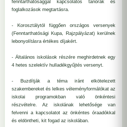
fenntarthatósággal kapcsolatos tanórák és
foglalkozások megtartásra.
- Korosztálytól függően országos versenyek
(Fenntarthatósági Kupa, Rajzpályázat) kerülnek
lebonyolításra értékes díjakért.
- Általános iskolások részére meghirdetnek egy
4 hetes szelektív hulladékgyűjtés versenyt.
- Buzdítják a téma iránt elkötelezett
szakembereket és lelkes véleményformálókat az
iskolai programokban való önkéntesi
részvételre. Az iskolának lehetősége van
felvenni a kapcsolatot az önkéntes óraadókkal
és eldöntheti, kit fogad az iskolában.