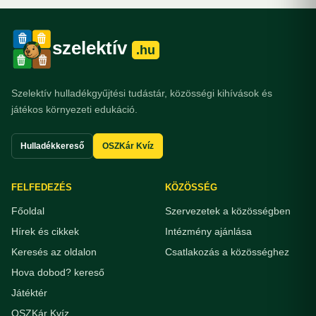
szelektív
.hu
Szelektív hulladékgyűjtési tudástár, közösségi kihívások és
játékos környezeti edukáció.
Hulladékkereső
OSZKár Kvíz
FELFEDEZÉS
KÖZÖSSÉG
Főoldal
Szervezetek a közösségben
Hírek és cikkek
Intézmény ajánlása
Keresés az oldalon
Csatlakozás a közösséghez
Hova dobod? kereső
Játéktér
OSZKár Kvíz