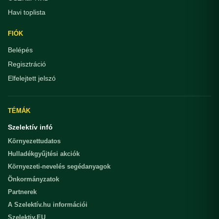
Havi toplista
FIÓK
Belépés
Regisztráció
Elfelejtett jelszó
TÉMÁK
Szelektív infó
Környezettudatos
Hulladékgyűjtési akciók
Környezeti-nevelés segédanyagok
Önkormányzatok
Partnerek
A Szelektív.hu információi
Szelektiv.EU