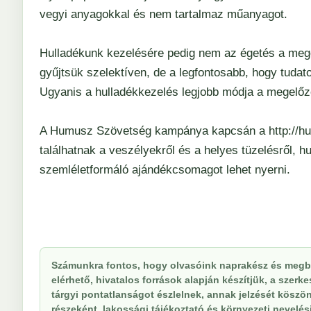
vegyi anyagokkal és nem tartalmaz műanyagot.
Hulladékunk kezelésére pedig nem az égetés a mego
gyűjtsük szelektíven, de a legfontosabb, hogy tuda
Ugyanis a hulladékkezelés legjobb módja a megelőz
A Humusz Szövetség kampánya kapcsán a
http://
találhatnak a veszélyekről és a helyes tüzelésről, h
szemléletformáló ajándékcsomagot lehet nyerni.
Számunkra fontos, hogy olvasóink naprakész és megbí
elérhető, hivatalos források alapján készítjük, a szer
tárgyi pontatlanságot észlelnek, annak jelzését köszöne
részeként, lakossági tájékoztató és környezeti nevelési 