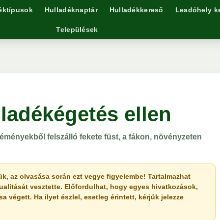
éktípusok
Hulladéknaptár
Hulladékkereső
Leadóhely k
Települések
ladékégetés ellen
 kéményekből felszálló fekete füst, a fákon, növényzeten
érjük, az olvasása során ezt vegye figyelembe! Tartalmazhat
ualitását vesztette. Előfordulhat, hogy egyes hivatkozások,
végett. Ha ilyet észlel, esetleg érintett, kérjük jelezze