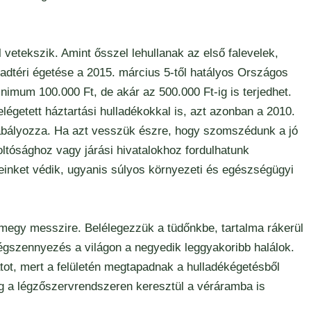
vetekszik. Amint ősszel lehullanak az első falevelek,
badtéri égetése a 2015. március 5-től hatályos Országos
nimum 100.000 Ft, de akár az 500.000 Ft-ig is terjedhet.
égetett háztartási hulladékokkal is, azt azonban a 2010.
abályozza. Ha azt vesszük észre, hogy szomszédunk a jó
oltósághoz vagy járási hivatalokhoz fordulhatunk
einket védik, ugyanis súlyos környezeti és egészségügyi
 megy messzire. Belélegezzük a tüdőnkbe, tartalma rákerül
 légszennyezés a világon a negyedik leggyakoribb halálok.
atot, mert a felületén megtapadnak a hulladékégetésből
 a légzőszervrendszeren keresztül a véráramba is