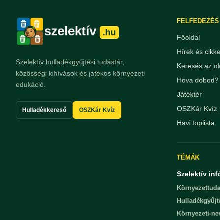
FELFEDEZÉS
szelektív
.hu
Főoldal
Hírek és cikk
Szelektív hulladékgyűjtési tudástár,
Keresés az ol
közösségi kihívások és játékos környezeti
Hova dobod? 
edukáció.
Játéktér
OSZKár Kvíz
Hulladékkereső
OSZKár Kvíz
Havi toplista
TÉMÁK
Szelektív inf
Környezettuda
Hulladékgyűjt
Környezeti-n