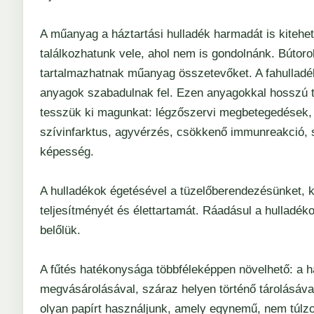
A műanyag a háztartási hulladék harmadát is kiteheti
találkozhatunk vele, ahol nem is gondolnánk. Bútoro
tartalmazhatnak műanyag összetevőket. A fahulladék
anyagok szabadulnak fel. Ezen anyagokkal hosszú 
tesszük ki magunkat: légzőszervi megbetegedések, 
szívinfarktus, agyvérzés, csökkenő immunreakció, s
képesség.
A hulladékok égetésével a tüzelőberendezésünket, 
teljesítményét és élettartamát. Ráadásul a hulladékok
belőlük.
A fűtés hatékonysága többféleképpen növelhető: a há
megvásárolásával, száraz helyen történő tárolásával
olyan papírt használjunk, amely egynemű, nem túlzo