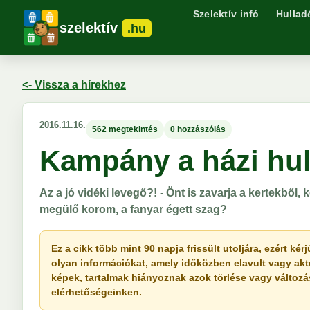
Szelektív infó
Hullad
szelektív
.hu
<- Vissza a hírekhez
2016.11.16.
562 megtekintés
0 hozzászólás
Kampány a házi hul
Az a jó vidéki levegő?! - Önt is zavarja a kertekből,
megülő korom, a fanyar égett szag?
Ez a cikk több mint 90 napja frissült utoljára, ezért k
olyan információkat, amely időközben elavult vagy akt
képek, tartalmak hiányoznak azok törlése vagy változása 
elérhetőségeinken.