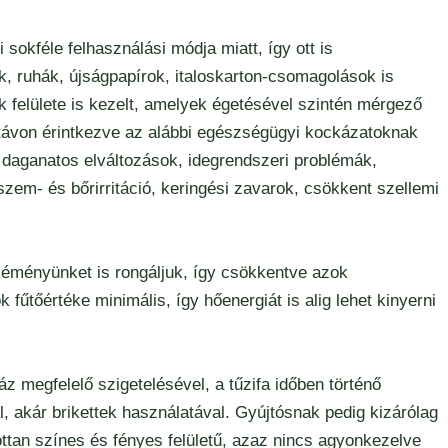
 sokféle felhasználási módja miatt, így ott is
k, ruhák, újságpapírok, italoskarton-csomagolások is
 felülete is kezelt, amelyek égetésével szintén mérgező
távon érintkezve az alábbi egészségügyi kockázatoknak
daganatos elváltozások, idegrendszeri problémák,
zem- és bőrirritáció, keringési zavarok, csökkent szellemi
kéményünket is rongáljuk, így csökkentve azok
 fűtőértéke minimális, így hőenergiát is alig lehet kinyerni
z megfelelő szigetelésével, a tűzifa időben történő
, akár brikettek használatával. Gyújtósnak pedig kizárólag
ttan színes és fényes felületű, azaz nincs agyonkezelve