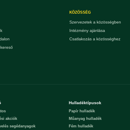
KÖZÖSSÉG
Szervezetek a közösségben
ek
Intézmény ajánlása
dalon
Csatlakozás a közösséghez
kereső
ó
Hulladéktípusok
tos
Papír hulladék
ési akciók
Műanyag hulladék
evelés segédanyagok
Fém hulladék