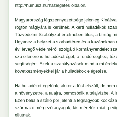
http://humusz.hu/haziegetes
oldalon.
Magyarország légszennyezettsége jelenleg Kínáéval 
rögtön máglyára is kerülnek. A kerti hulladékok sza
Tűzvédelmi Szabályzat értelmében tilos, a bírság mi
Ugyanez a helyzet a szabadtéren és a kazánokban el
évi levegő védelméről szolgáló kormányrendelet sz
szó ellenére is hulladékot éget, a rendőrséghez, tűz
segítségért. Ezek a szabályozások mind a mi érdek
következményekkel jár a hulladékok elégetése.
Ha hulladékot égetünk, akkor a füst elszáll, de nem
a növényzetre, a talajra, bemosódik a talajvízbe. A
Ezen belül a szálló por jelenti a legnagyobb kockáz
származó mérgező anyagok, kis méretük miatt pedig
eljutnak.