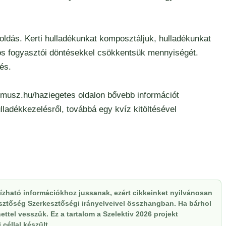
ldás. Kerti hulladékunkat komposztáljuk, hulladékunkat
tos fogyasztói döntésekkel csökkentsük mennyiségét.
és.
humusz.hu/haziegetes
oldalon bővebb információt
ulladékkezelésről, továbbá egy kvíz kitöltésével
zható információkhoz jussanak, ezért cikkeinket nyilvánosan
kesztőség Szerkesztőségi irányelveivel összhangban. Ha bárhol
ttel vesszük. Ez a tartalom a Szelektiv 2026 projekt
céllal készült.