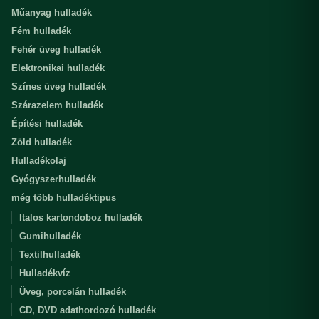
Műanyag hulladék
Fém hulladék
Fehér üveg hulladék
Elektronikai hulladék
Színes üveg hulladék
Szárazelem hulladék
Építési hulladék
Zöld hulladék
Hulladékolaj
Gyógyszerhulladék
még több hulladéktipus
Italos kartondoboz hulladék
Gumihulladék
Textilhulladék
Hulladékvíz
Üveg, porcelán hulladék
CD, DVD adathordozó hulladék