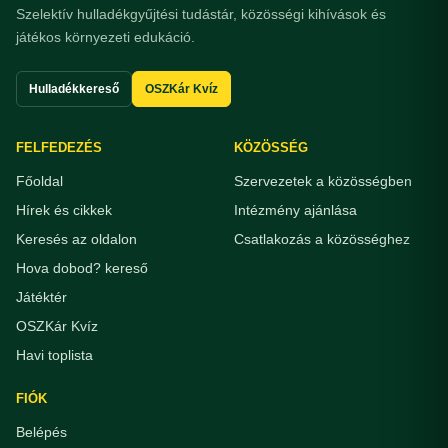
Szelektív hulladékgyűjtési tudástár, közösségi kihívások és
játékos környezeti edukáció.
Hulladékkereső
OSZKár Kvíz
FELFEDEZÉS
KÖZÖSSÉG
Főoldal
Szervezetek a közösségben
Hírek és cikkek
Intézmény ajánlása
Keresés az oldalon
Csatlakozás a közösséghez
Hova dobod? kereső
Játéktér
OSZKár Kvíz
Havi toplista
FIÓK
Belépés