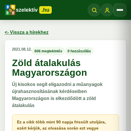
szelektív
.hu
Menü
<- Vissza a hírekhez
2021.08.12.
606 megtekintés
0 hozzászólás
Zöld átalakulás
Magyarországon
Új kisokos segít eligazodni a műanyagok
újrahasznosításának kérdéseiben
Magyarországon is elkezdődött a zöld
átalakulás
Ez a cikk több mint 90 napja frissült utoljára,
ezért kérjük, az olvasása során ezt vegye