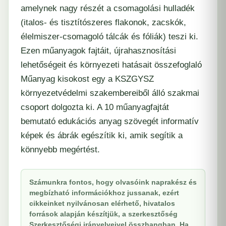
amelynek nagy részét a csomagolási hulladék
(italos- és tisztítószeres flakonok, zacskók,
élelmiszer-csomagoló tálcák és fóliák) teszi ki.
Ezen műanyagok fajtáit, újrahasznosítási
lehetőségeit és környezeti hatásait összefoglaló
Műanyag kisokost egy a KSZGYSZ
környezetvédelmi szakembereiből álló szakmai
csoport dolgozta ki. A 10 műanyagfajtát
bemutató edukációs anyag szövegét informatív
képek és ábrák egészítik ki, amik segítik a
könnyebb megértést.
Számunkra fontos, hogy olvasóink naprakész és
megbízható információkhoz jussanak, ezért
cikkeinket nyilvánosan elérhető, hivatalos
források alapján készítjük, a szerkesztőség
Szerkesztőségi irányelveivel összhangban. Ha