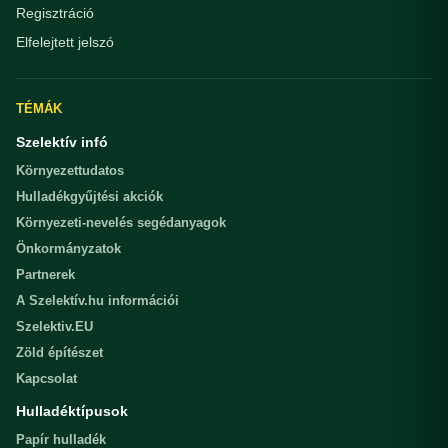
Regisztráció
Elfelejtett jelszó
TÉMÁK
Szelektív infó
Környezettudatos
Hulladékgyűjtési akciók
Környezeti-nevelés segédanyagok
Önkormányzatok
Partnerek
A Szelektív.hu információi
Szelektiv.EU
Zöld építészet
Kapcsolat
Hulladéktípusok
Papír hulladék