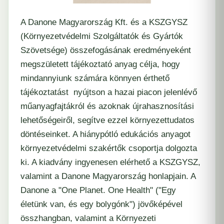
A Danone Magyarország Kft. és a KSZGYSZ
(Környezetvédelmi Szolgáltatók és Gyártók
Szövetsége) összefogásának eredményeként
megszületett tájékoztató anyag célja, hogy
mindannyiunk számára könnyen érthető
tájékoztatást nyújtson a hazai piacon jelenlévő
műanyagfajtákról és azoknak újrahasznosítási
lehetőségeiről, segítve ezzel környezettudatos
döntéseinket. A hiánypótló edukációs anyagot
környezetvédelmi szakértők csoportja dolgozta
ki. A
kiadvány ingyenesen elérhető
a KSZGYSZ,
valamint a Danone Magyarország honlapjain. A
Danone a "One Planet. One Health" ("Egy
életünk van, és egy bolygónk") jövőképével
összhangban, valamint a Környezeti