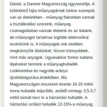
Dániel, a Danone Magyarország ügyvezetője. A
különböző fajta műanyagoknak fontos szerepük
van az életünkben - műanyag flakonban vannak
a tisztálkodási szereink, műanyag
csomagolásban vannak ételeink és az italaink,
de műanyagot tartalmaz legtöbb elektronikai
eszközünk is. A műanyagok sok esetben
megkönnyítik életünket, hiszen könnyebbek,
mint más anyagok. Ugyanakkor fontos tudatos
lépéseket tennünk a műanyaghulladék
csökkentése és nagyobb arányú
újrafeldolgozása érdekében. Ma
Magyarországon összesen évente 16-19 millió
tonna hulladék képződik, amiből mintegy 3,5-3,7
millió tonnát tesz ki a háztartási hulladék. A
háztartási szilárd hulladék 12-15%-a műanyag,