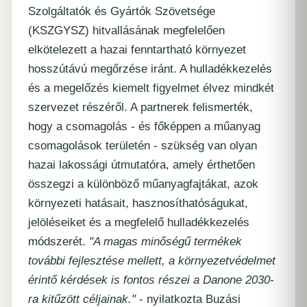
Szolgáltatók és Gyártók Szövetsége
(KSZGYSZ) hitvallásának megfelelően
elkötelezett a hazai fenntartható környezet
hosszútávú megőrzése iránt. A hulladékkezelés
és a megelőzés kiemelt figyelmet élvez mindkét
szervezet részéről. A partnerek felismerték,
hogy a csomagolás - és főképpen a műanyag
csomagolások területén - szükség van olyan
hazai lakossági útmutatóra, amely érthetően
összegzi a különböző műanyagfajtákat, azok
környezeti hatásait, hasznosíthatóságukat,
jelöléseiket és a megfelelő hulladékkezelés
módszerét.
"A magas minőségű termékek
további fejlesztése mellett, a környezetvédelmet
érintő kérdések is fontos részei a Danone 2030-
ra kitűzött céljainak."
- nyilatkozta Buzási