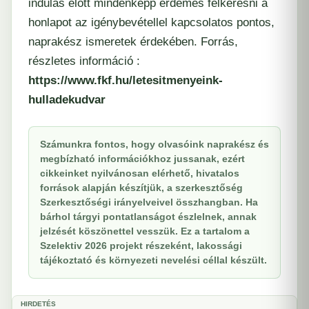
indulás előtt mindenképp érdemes felkeresni a
honlapot az igénybevétellel kapcsolatos pontos,
naprakész ismeretek érdekében. Forrás,
részletes információ :
https://www.fkf.hu/letesitmenyeink-
hulladekudvar
Számunkra fontos, hogy olvasóink naprakész és
megbízható információkhoz jussanak, ezért
cikkeinket nyilvánosan elérhető, hivatalos
források alapján készítjük, a szerkesztőség
Szerkesztőségi irányelveivel összhangban. Ha
bárhol tárgyi pontatlanságot észlelnek, annak
jelzését köszönettel vesszük. Ez a tartalom a
Szelektiv 2026 projekt részeként, lakossági
tájékoztató és környezeti nevelési céllal készült.
HIRDETÉS