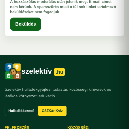
A hozzászólás moderálás után jelenik meg. E-mail címet
nem kérünk. A spamszűrés miatt a túl sok linket tartalmazó
beküldéseket nem fogadjuk.
Beküldés
szelektív
.hu
Szelektív hulladékgyűjtési tudástár, közösségi kihívások és
játékos környezeti edukáció.
Hulladékkereső
OSZKár Kvíz
FELFEDEZÉS
KÖZÖSSÉG