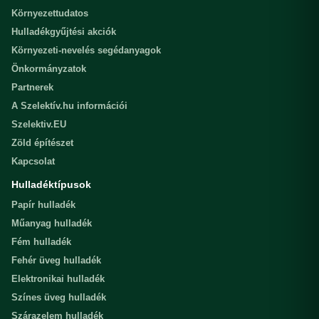
Környezettudatos
Hulladékgyűjtési akciók
Környezeti-nevelés segédanyagok
Önkormányzatok
Partnerek
A Szelektív.hu információi
Szelektiv.EU
Zöld építészet
Kapcsolat
Hulladéktípusok
Papír hulladék
Műanyag hulladék
Fém hulladék
Fehér üveg hulladék
Elektronikai hulladék
Színes üveg hulladék
Szárazelem hulladék