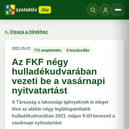
szelektív
.hu
Menü
<- Vissza a hírekhez
2021.05.07.
772 megtekintés
0 hozzászólás
Az FKF négy
hulladékudvarában
vezeti be a vasárnapi
nyitvatartást
A Társaság a lakossági igényeknek is eleget
téve az alábbi négy leglátogatottabb
hulladékudvarában 2021. május 9-től bevezeti a
vasárnapi nyitvatartást