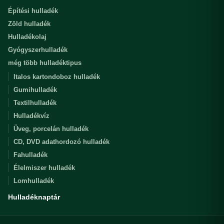
Építési hulladék
Zöld hulladék
Hulladékolaj
Gyógyszerhulladék
még több hulladéktipus
Italos kartondoboz hulladék
Gumihulladék
Textilhulladék
Hulladékvíz
Üveg, porcelán hulladék
CD, DVD adathordozó hulladék
Fahulladék
Élelmiszer hulladék
Lomhulladék
Hulladéknaptár