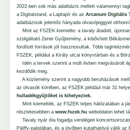
2022-ben sok más adatbázis mellett valamennyi tagk
a Digitalstand, a
Laptapír
és az
Arcanum Digitális
adatbázisok jelentős hányada olvasójeggyel otthonró
Mint az FSZEK kiemelte: a tavaly átadott, újonnan 
szolgáltató Zenei Gyűjtemény, a kibővített Békásme
fordított források jól hasznosultak. Több tagintézm
FSZEK, például a Király utcai könyvtárban és a Bör
Idén a tervek szerint a múlt évben megvásárolt épü
kezdődik meg.
A közlemény szerint a nagyobb beruházások mellett
az olvasók körében, az FSZEK például már 31 helyen 
hulladékgyűjtőket is kihelyeztek.
Mint kiemelték, az FSZEK teljes hálózatában a jár
részletesebben a
www.fszek.hu
weboldalon lehet tá
Tavaly nyár óta fogadja vendégeit koncertsorozato
Pálffy-palotában, és a jövőben kutathatóvá válik a