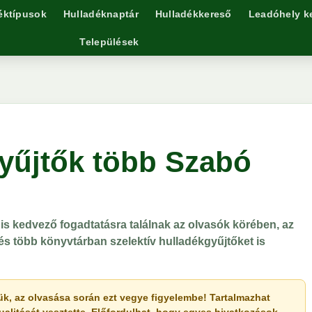
éktípusok
Hulladéknaptár
Hulladékkereső
Leadóhely k
Települések
gyűjtők több Szabó
is kedvező fogadtatásra találnak az olvasók körében, az
 és több könyvtárban szelektív hulladékgyűjtőket is
érjük, az olvasása során ezt vegye figyelembe! Tartalmazhat