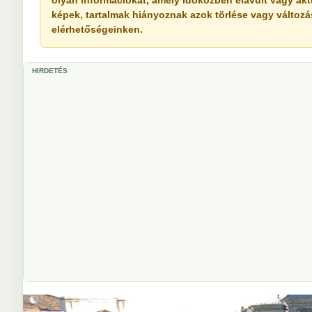
olyan információkat, amely időközben elavult vagy akt
képek, tartalmak hiányoznak azok törlése vagy változása 
elérhetőségeinken.
HIRDETÉS