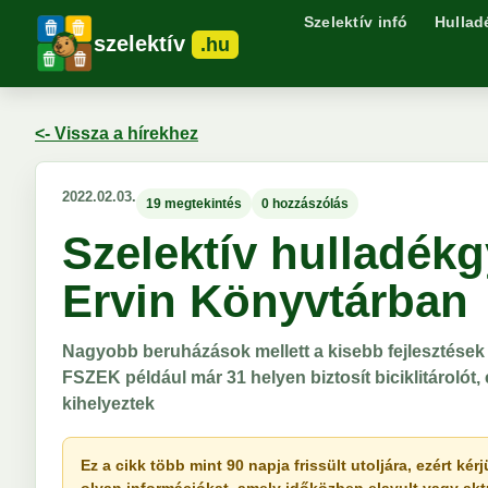
Szelektív infó
Hullad
szelektív
.hu
<- Vissza a hírekhez
2022.02.03.
19 megtekintés
0 hozzászólás
Szelektív hulladék
Ervin Könyvtárban
Nagyobb beruházások mellett a kisebb fejlesztések 
FSZEK például már 31 helyen biztosít biciklitárolót,
kihelyeztek
Ez a cikk több mint 90 napja frissült utoljára, ezért k