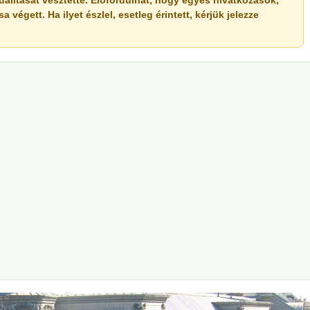
ualitását vesztette. Előfordulhat, hogy egyes hivatkozások,
végett. Ha ilyet észlel, esetleg érintett, kérjük jelezze