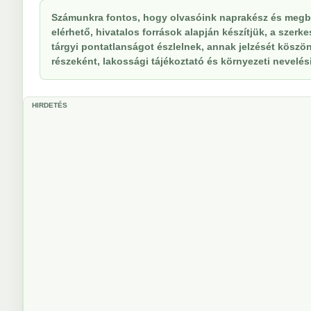
Számunkra fontos, hogy olvasóink naprakész és megbí
elérhető, hivatalos források alapján készítjük, a szer
tárgyi pontatlanságot észlelnek, annak jelzését köszöne
részeként, lakossági tájékoztató és környezeti nevelési 
HIRDETÉS