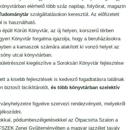
önyvtárban elérhető több száz napilap, folyóirat, magazin
 Tudománytár
szolgáltatásokon keresztül. Az előfizetett
l is használható.
épült Körúti Könyvtár, az új helyen, korszerű térben
gyeri Könyvtár forgalma igazolja, hogy a beruházásokra
ényben a kamaszok számára alakított ki vonzó helyet az
zsöny utcai könyvtárban.
letrésszel kiegészítve a Soroksári Könyvtár fejlesztése
 a kisebb fejlesztések is kedvező fogadtatásra találnak
biztosít biciklitárolót,
és több könyvtárban szelektív
ványhelyzetre figyelve szervezi rendezvényeit, melyekről
jékozódni.
kkal, pódiumbeszélgetésekkel az Ötpacsirta Szalon a
z FSZEK Zenei Gyűjteményében a magyar jazzélet tavaly