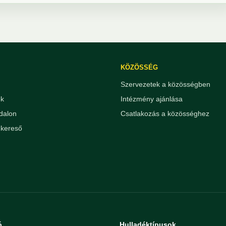
KÖZÖSSÉG
Szervezetek a közösségben
ek
Intézmény ajánlása
dalon
Csatlakozás a közösséghez
kereső
ó
Hulladéktípusok