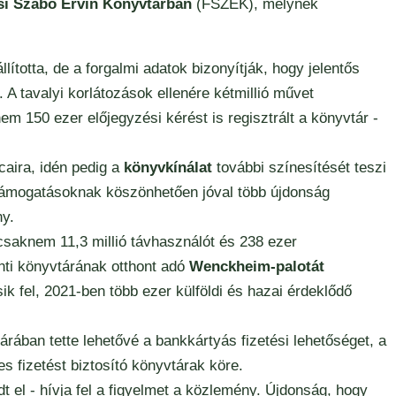
si Szabó Ervin Könyvtárban
(FSZEK), melynek
ította, de a forgalmi adatok bizonyítják, hogy jelentős
 A tavalyi korlátozások ellenére kétmillió művet
m 150 ezer előjegyzési kérést is regisztrált a könyvtár -
aira, idén pedig a
könyvkínálat
további színesítését teszi
 támogatásoknak köszönhetően jóval több újdonság
ny.
saknem 11,3 millió távhasználót és 238 ezer
nti könyvtárának otthont adó
Wenckheim-palotát
k fel, 2021-ben több ezer külföldi és hazai érdeklődő
ban tette lehetővé a bankkártyás fizetési lehetőséget, a
 fizetést biztosító könyvtárak köre.
el - hívja fel a figyelmet a közlemény. Újdonság, hogy