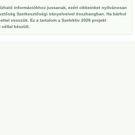
zható információkhoz jussanak, ezért cikkeinket nyilvánosan
kesztőség Szerkesztőségi irányelveivel összhangban. Ha bárhol
ttel vesszük. Ez a tartalom a Szelektiv 2026 projekt
céllal készült.