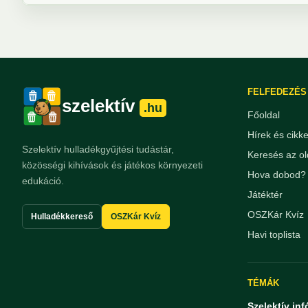
FELFEDEZÉS
szelektív
.hu
Főoldal
Hírek és cikk
Szelektív hulladékgyűjtési tudástár,
Keresés az ol
közösségi kihívások és játékos környezeti
Hova dobod? 
edukáció.
Játéktér
OSZKár Kvíz
Hulladékkereső
OSZKár Kvíz
Havi toplista
TÉMÁK
Szelektív inf