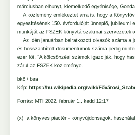
márciusban elhunyt, kiemelkedő egyénisége, Gonda
A közlemény emlékeztet arra is, hogy a
Könyvfőv
egyesítésének 150. évfordulóját ünneplő, jubileumi 
munkáját az FSZEK könyvtárszakmai szervezetekkel
Az idén januárban beiratkozott olvasók száma a jár
és hosszabbított dokumentumok száma pedig mintegy
ezer főt. "A kölcsönzési számok igazolják, hogy has
zárul az FSZEK közleménye.
bkö \ bsa
Kép:
https://hu.wikipedia.org/wiki/Fővárosi_Sza
Forrás: MTI 2022. február 1., kedd 12:17
(x)
a könyves piactér - könyvújdonságok, használat