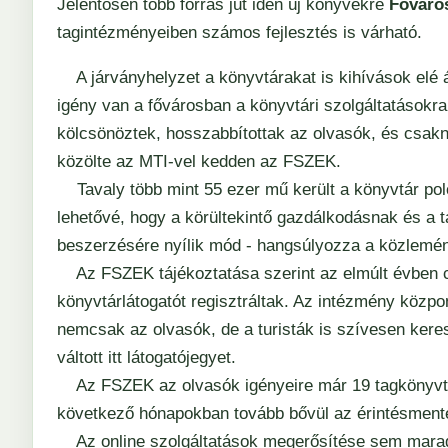
Jelentősen több forrás jut idén új könyvekre
Főváro
tagintézményeiben számos fejlesztés is várható.
A járványhelyzet a könyvtárakat is kihívások elé áll
igény van a fővárosban a könyvtári szolgáltatásokra.
kölcsönöztek, hosszabbítottak az olvasók, és csakne
közölte az MTI-vel kedden az FSZEK.
Tavaly több mint 55 ezer mű került a könyvtár polc
lehetővé, hogy a körültekintő gazdálkodásnak és a
beszerzésére nyílik mód - hangsúlyozza a közlemé
Az FSZEK tájékoztatása szerint az elmúlt évben c
könyvtárlátogatót regisztráltak. Az intézmény közpo
nemcsak az olvasók, de a turisták is szívesen keresi
váltott itt látogatójegyet.
Az FSZEK az olvasók igényeire már 19 tagkönyvtárá
következő hónapokban tovább bővül az érintésmentes
Az online szolgáltatások megerősítése sem maradt 