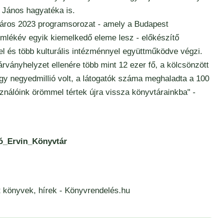
 János hagyatéka is.
áros 2023
programsorozat - amely a Budapest
emlékév egyik kiemelkedő eleme lesz - előkészítő
 és több kulturális intézménnyel együttműködve végzi.
ványhelyzet ellenére több mint 12 ezer fő, a kölcsönzött
 negyedmillió volt, a látogatók száma meghaladta a 100
ználóink örömmel tértek újra vissza könyvtárainkba" -
bó_Ervin_Könyvtár
 könyvek, hírek -
Könyvrendelés.hu