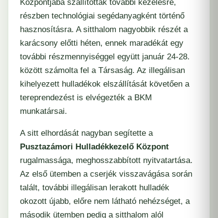
Központjába
szállították további kezelésre,
részben technológiai segédanyagként történő
hasznosításra. A sitthalom nagyobbik részét a
karácsony előtti héten, ennek maradékát egy
további részmennyiséggel együtt január 24-28.
között számolta fel a Társaság. Az illegálisan
kihelyezett hulladékok elszállítását követően a
tereprendezést is elvégezték a BKM
munkatársai.
A sitt elhordását nagyban segítette a
Pusztazámori Hulladékkezelő Központ
rugalmassága, meghosszabbított nyitvatartása.
Az első ütemben a cserjék visszavágása során
talált, további illegálisan lerakott hulladék
okozott újabb, előre nem látható nehézséget, a
második ütemben pedig a sitthalom alól