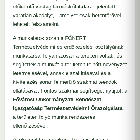
előkerülő vastag terméskőfal-darab jelentett
váratlan akadályt, - amelyet csak betontörővel
lehetett felszámolni.
A munkálatok során a
FŐKERT
Természetvédelmi és erdőkezelési osztályának
munkatársai folyamatosan a terepen voltak, és
segítették a munkát a területen felnőtt növényzet
letermelésével, annak elszállításával és a
kivitelezés során felmerülő szakmai teendők
ellátásával. Fontos szakmai segítséget nyújtott a
Fővárosi Önkormányzati Rendészeti
Igazgatóság Természetvédelmi Őrszolgálata
,
a területen folyó munka rendszeres
ellenőrzésével.
A folyamat lezárásaként, február elején a