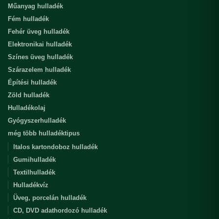
Műanyag hulladék
Fém hulladék
Fehér üveg hulladék
Elektronikai hulladék
Színes üveg hulladék
Szárazelem hulladék
Építési hulladék
Zöld hulladék
Hulladékolaj
Gyógyszerhulladék
még több hulladéktipus
Italos kartondoboz hulladék
Gumihulladék
Textilhulladék
Hulladékvíz
Üveg, porcelán hulladék
CD, DVD adathordozó hulladék