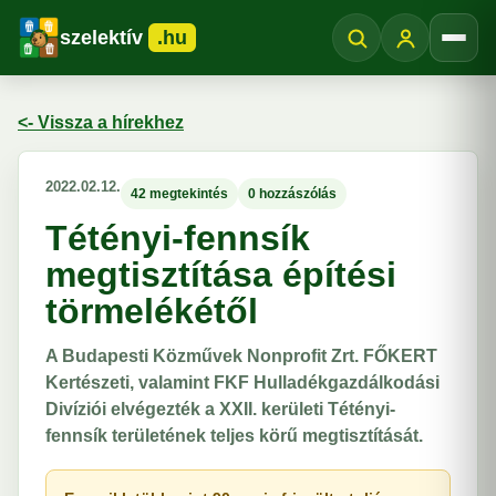
szelektív
.hu
Menü
<- Vissza a hírekhez
2022.02.12.
42 megtekintés
0 hozzászólás
Tétényi-fennsík
megtisztítása építési
törmelékétől
A Budapesti Közművek Nonprofit Zrt. FŐKERT
Kertészeti, valamint FKF Hulladékgazdálkodási
Divíziói elvégezték a XXII. kerületi Tétényi-
fennsík területének teljes körű megtisztítását.