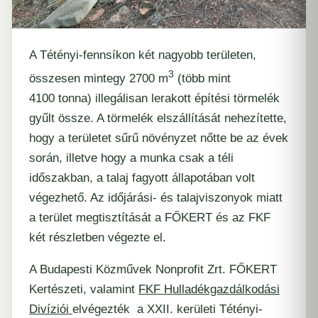
A Tétényi-fennsíkon két nagyobb területen,
3
összesen mintegy 2700 m
(több mint
4100 tonna) illegálisan lerakott építési törmelék
gyűlt össze. A törmelék elszállítását nehezítette,
hogy a területet sűrű növényzet nőtte be az évek
során, illetve hogy a munka csak a téli
időszakban, a talaj fagyott állapotában volt
végezhető. Az időjárási- és talajviszonyok miatt
a terület megtisztítását a FŐKERT és az FKF
két részletben végezte el.
A
Budapesti Közművek Nonprofit Zrt.
FŐKERT
Kertészeti
, valamint
FKF Hulladékgazdálkodási
Divíziói
elvégezték a XXII. kerületi Tétényi-