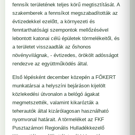
fennsík területének teljes körű megtisztítását. A
szakemberek a fennsíkot megszabadították az
évtizedekkel ezelőtt, a környezeti és
fenntarthatósági szempontok mellőzésével
lebontott katonai célú épületek törmelékeitől, és
a területet visszaadták az őshonos
növényvilágnak, - évtizedes, örökölt adósságot
rendezve az együttműködés által.
Első lépésként december közepén a FŐKERT
munkatársai a helyszíni bejáráson kijelölt
közlekedési útvonalon a belógó ágakat
megmetszették, valamint kikarózták a
teherautók által kizárólagosan használható
nyomvonal határait. A törmeléket az
FKF
Pusztazámori Regionális Hulladékkezelő