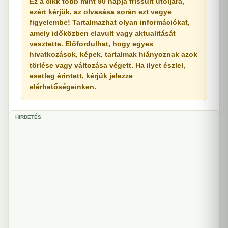
Ez a cikk több mint 90 napja frissült utoljára,
ezért kérjük, az olvasása során ezt vegye
figyelembe! Tartalmazhat olyan információkat,
amely időközben elavult vagy aktualitását
vesztette. Előfordulhat, hogy egyes
hivatkozások, képek, tartalmak hiányoznak azok
törlése vagy változása végett. Ha ilyet észlel,
esetleg érintett, kérjük jelezze
elérhetőségeinken.
HIRDETÉS