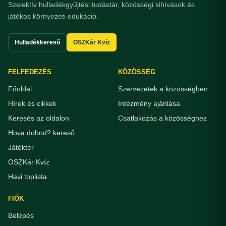
Szelektív hulladékgyűjtési tudástár, közösségi kihívások és
játékos környezeti edukáció.
Hulladékkereső
OSZKár Kvíz
FELFEDEZÉS
KÖZÖSSÉG
Főoldal
Szervezetek a közösségben
Hírek és cikkek
Intézmény ajánlása
Keresés az oldalon
Csatlakozás a közösséghez
Hova dobod? kereső
Játéktér
OSZKár Kvíz
Havi toplista
FIÓK
Belépés