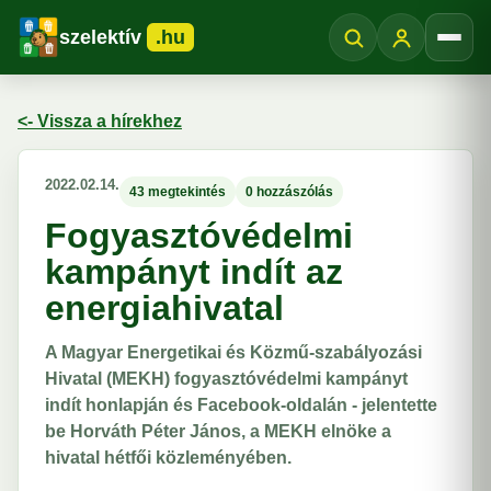
szelektív
.hu
Menü
<- Vissza a hírekhez
2022.02.14.
43 megtekintés
0 hozzászólás
Fogyasztóvédelmi
kampányt indít az
energiahivatal
A Magyar Energetikai és Közmű-szabályozási
Hivatal (MEKH) fogyasztóvédelmi kampányt
indít honlapján és Facebook-oldalán - jelentette
be Horváth Péter János, a MEKH elnöke a
hivatal hétfői közleményében.