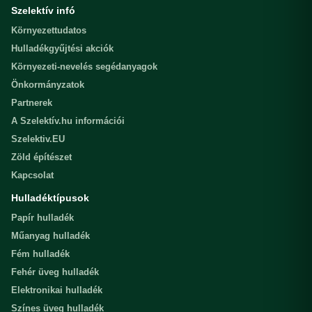
Szelektív infó
Környezettudatos
Hulladékgyűjtési akciók
Környezeti-nevelés segédanyagok
Önkormányzatok
Partnerek
A Szelektív.hu információi
Szelektiv.EU
Zöld építészet
Kapcsolat
Hulladéktípusok
Papír hulladék
Műanyag hulladék
Fém hulladék
Fehér üveg hulladék
Elektronikai hulladék
Színes üveg hulladék