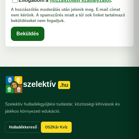
Elfogadom a
hozzászólási szabályzatot
.
A hozzászólás moderálás után jelenik meg. E-mail címet
nem kérünk. A spamszűrés miatt a túl sok linket tartalmazó
beküldéseket nem fogadjuk.
Beküldés
szelektív
.hu
Szelektív hulladékgyűjtési tudástár, közösségi kihívások és
játékos környezeti edukáció.
Hulladékkereső
OSZKár Kvíz