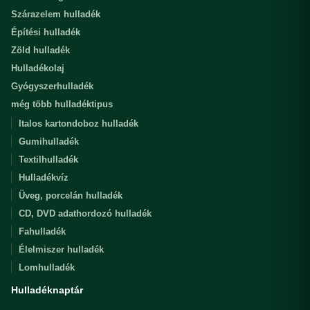
Szárazelem hulladék
Építési hulladék
Zöld hulladék
Hulladékolaj
Gyógyszerhulladék
még több hulladéktipus
Italos kartondoboz hulladék
Gumihulladék
Textilhulladék
Hulladékvíz
Üveg, porcelán hulladék
CD, DVD adathordozó hulladék
Fahulladék
Élelmiszer hulladék
Lomhulladék
Hulladéknaptár