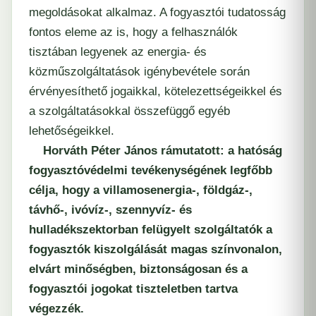
megoldások
at alkalmaz. A fogyasztói tudatosság
fontos eleme az is, hogy a felhasználók
tisztában legyenek az energia- és
közműszolgáltatások igénybevétele során
érvényesíthető jogaikkal, kötelezettségeikkel és
a szolgáltatásokkal összefüggő egyéb
lehetőségeikkel.
Horváth Péter János rámutatott: a hatóság
fogyasztóvédelmi tevékenységének legfőbb
célja, hogy a villamosenergia-, földgáz-,
távhő-, ivóvíz-, szennyvíz- és
hulladékszektorban felügyelt szolgáltatók a
fogyasztók kiszolgálását magas színvonalon,
elvárt minőségben, biztonságosan és a
fogyasztói jogokat tiszteletben tartva
végezzék.