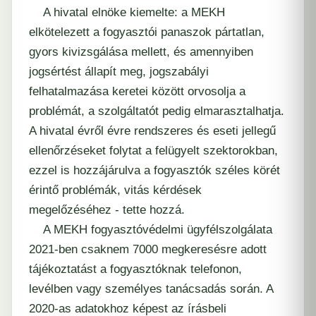
A hivatal elnöke kiemelte: a MEKH
elkötelezett a fogyasztói panaszok pártatlan,
gyors kivizsgálása mellett, és amennyiben
jogsértést állapít meg, jogszabályi
felhatalmazása keretei között orvosolja a
problémát, a szolgáltatót pedig elmarasztalhatja.
A hivatal évről évre rendszeres és eseti jellegű
ellenőrzéseket folytat a felügyelt szektorokban,
ezzel is hozzájárulva a fogyasztók széles körét
érintő problémák, vitás kérdések
megelőzéséhez - tette hozzá.
A MEKH fogyasztóvédelmi ügyfélszolgálata
2021-ben csaknem 7000 megkeresésre adott
tájékoztatást a fogyasztóknak telefonon,
levélben vagy személyes tanácsadás során. A
2020-as adatokhoz képest az írásbeli