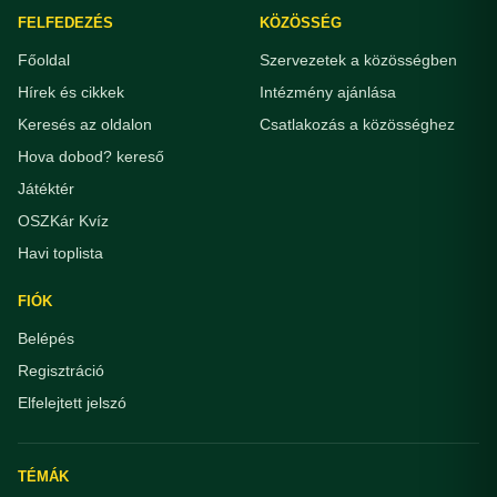
FELFEDEZÉS
KÖZÖSSÉG
Főoldal
Szervezetek a közösségben
Hírek és cikkek
Intézmény ajánlása
Keresés az oldalon
Csatlakozás a közösséghez
Hova dobod? kereső
Játéktér
OSZKár Kvíz
Havi toplista
FIÓK
Belépés
Regisztráció
Elfelejtett jelszó
TÉMÁK