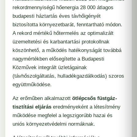
rekordmennyiségű hőenergia 28 000 átlagos
budapesti háztartás éves távhőigényét
biztosította környezetbarát, fenntartható módon.
A rekord mértékű hőtermelés az optimalizált
üzemeltetési és karbantartási protokollnak
köszönhető, a működés hatékonyságát továbbá
nagymértékben elősegítette a Budapesti
Közművek integrált üzletágainak
(távhőszolgáltatás, hulladékgazdálkodás) szoros
együttműködése.
Az erőműben alkalmazott
ötlépcsős füstgáz-
tisztítási eljárás
eredményeként a létesítmény
működése megfelel a legszigorúbb hazai és
uniós környezetvédelmi normáknak.