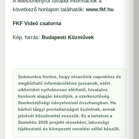
A létesítményről további információk a
következő honlapon találhatók:
www.fkf.hu
FKF Videó csatorna
Kép,
forrás:
Budapesti Közművek
Számunkra fontos, hogy olvasóink naprakész és
megbízható információkhoz jussanak, ezért
cikkeinket nyilvánosan elérhető, hivatalos
források alapján készítjük, a szerkesztőség
Szerkesztőségi irányelveivel összhangban. Ha
bárhol tárgyi pontatlanságot észlelnek, annak
jelzését köszönettel vesszük. Ez a tartalom a
Szelektiv 2026 projekt részeként, lakossági
tájékoztató és környezeti nevelési céllal készült.