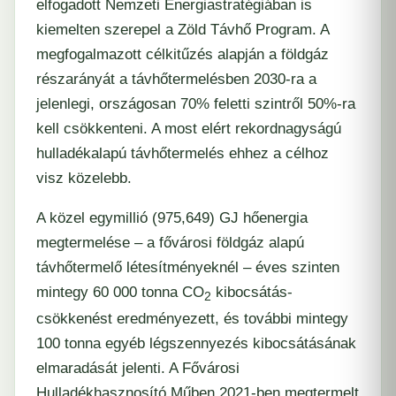
elfogadott Nemzeti Energiastratégiában is
kiemelten szerepel a Zöld Távhő Program. A
megfogalmazott célkitűzés alapján a földgáz
részarányát a távhőtermelésben 2030-ra a
jelenlegi, országosan 70% feletti szintről 50%-ra
kell csökkenteni. A most elért rekordnagyságú
hulladékalapú távhőtermelés ehhez a célhoz
visz közelebb.
A közel egymillió (975,649) GJ hőenergia
megtermelése – a fővárosi földgáz alapú
távhőtermelő létesítményeknél – éves szinten
mintegy 60 000 tonna CO
kibocsátás-
2
csökkenést eredményezett, és további mintegy
100 tonna egyéb légszennyezés kibocsátásának
elmaradását jelenti. A Fővárosi
Hulladékhasznosító Műben 2021-ben megtermelt