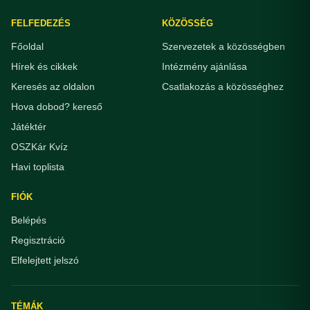
FELFEDEZÉS
KÖZÖSSÉG
Főoldal
Szervezetek a közösségben
Hírek és cikkek
Intézmény ajánlása
Keresés az oldalon
Csatlakozás a közösséghez
Hova dobod? kereső
Játéktér
OSZKár Kvíz
Havi toplista
FIÓK
Belépés
Regisztráció
Elfelejtett jelszó
TÉMÁK