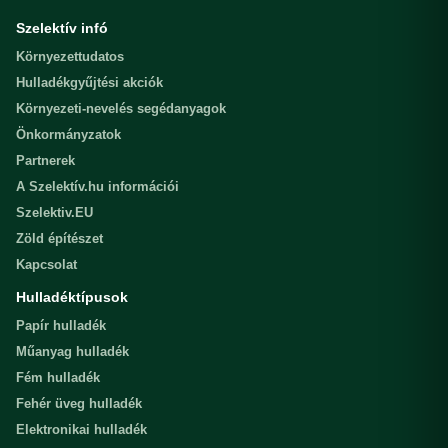
Szelektív infó
Környezettudatos
Hulladékgyűjtési akciók
Környezeti-nevelés segédanyagok
Önkormányzatok
Partnerek
A Szelektív.hu információi
Szelektiv.EU
Zöld építészet
Kapcsolat
Hulladéktípusok
Papír hulladék
Műanyag hulladék
Fém hulladék
Fehér üveg hulladék
Elektronikai hulladék