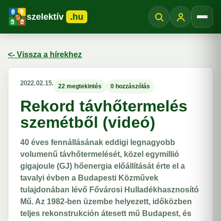
szelektív
.hu
Menü
<- Vissza a hírekhez
2022.02.15.
22 megtekintés
0 hozzászólás
Rekord távhőtermelés
szemétből (videó)
40 éves fennállásának eddigi legnagyobb
volumenű távhőtermelését, közel egymillió
gigajoule (GJ) hőenergia előállítását érte el a
tavalyi évben a Budapesti Közművek
tulajdonában lévő Fővárosi Hulladékhasznosító
Mű. Az 1982-ben üzembe helyezett, időközben
teljes rekonstrukción átesett mű Budapest, és