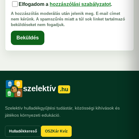
Elfogadom a
hozzászólási szabályzatot
.
A hozzászólás moderálás után jelenik meg. E-mail címet
nem kérünk. A spamszűrés miatt a túl sok linket tartalmazó
beküldéseket nem fogadjuk.
Beküldés
szelektív
.hu
Szelektív hulladékgyűjtési tudástár, közösségi kihívások és
játékos környezeti edukáció.
Hulladékkereső
OSZKár Kvíz