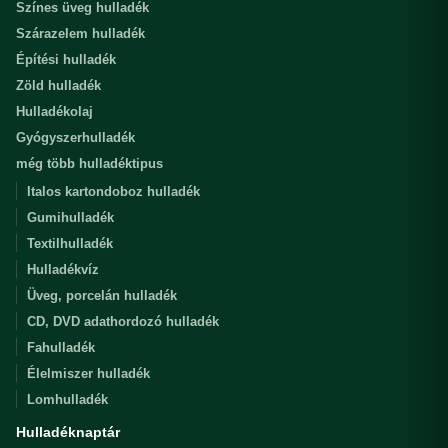
Színes üveg hulladék
Szárazelem hulladék
Építési hulladék
Zöld hulladék
Hulladékolaj
Gyógyszerhulladék
még több hulladéktipus
Italos kartondoboz hulladék
Gumihulladék
Textilhulladék
Hulladékvíz
Üveg, porcelán hulladék
CD, DVD adathordozó hulladék
Fahulladék
Élelmiszer hulladék
Lomhulladék
Hulladéknaptár