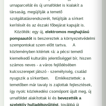
urnaparcellát és új urnaföldet is kialakít a
társaság, megújítják a temető
szolgáltatásrendszerét, felújítják a sírkert
kerítését és az északi főbejárat kapuját is.
Közölték: egy új,
elektromos meghajtású
pompaautót
is beszereztek a környezetvédelmi
szempontokat szem előtt tartva. A
közleményben kitértek rá: a pécsi temető
kiemelkedő kulturális jelentőséggel bír, hiszen
számos neves - a város fejlődésében
kulcsszerepet játszó - személyiség, család
nyugszik a sírkertben. Emlékeztettek: a
temetőben már tavaly is zajlottak fejlesztések,
így nyolc közlekedési csomópont újult meg, új
urnaföldet alakítottak ki és
bevezették a
szelektív hulladékgyűjtést
, továbbá új