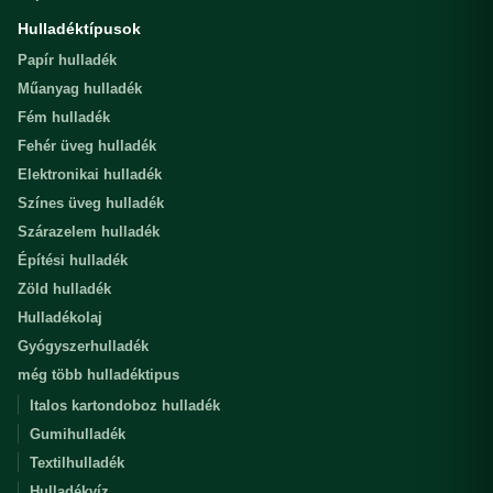
Hulladéktípusok
Papír hulladék
Műanyag hulladék
Fém hulladék
Fehér üveg hulladék
Elektronikai hulladék
Színes üveg hulladék
Szárazelem hulladék
Építési hulladék
Zöld hulladék
Hulladékolaj
Gyógyszerhulladék
még több hulladéktipus
Italos kartondoboz hulladék
Gumihulladék
Textilhulladék
Hulladékvíz