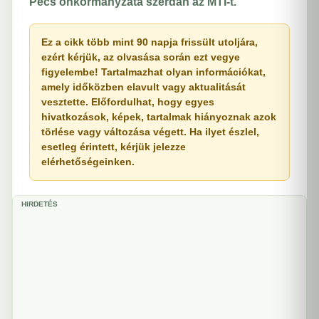
Pécs önkormányzata szerdán az MTI-t.
Ez a cikk több mint 90 napja frissült utoljára,
ezért kérjük, az olvasása során ezt vegye
figyelembe! Tartalmazhat olyan információkat,
amely időközben elavult vagy aktualitását
vesztette. Előfordulhat, hogy egyes
hivatkozások, képek, tartalmak hiányoznak azok
törlése vagy változása végett. Ha ilyet észlel,
esetleg érintett, kérjük jelezze
elérhetőségeinken.
HIRDETÉS