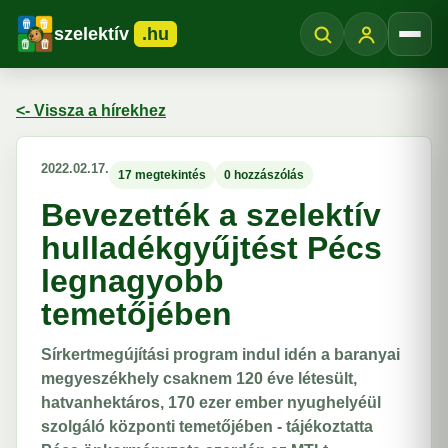
szelektív
.hu
Menü
<- Vissza a hírekhez
2022.02.17.
17 megtekintés
0 hozzászólás
Bevezették a szelektív
hulladékgyűjtést Pécs
legnagyobb
temetőjében
Sírkertmegújítási program indul idén a baranyai
megyeszékhely csaknem 120 éve létesült,
hatvanhektáros, 170 ezer ember nyughelyéül
szolgáló központi temetőjében - tájékoztatta