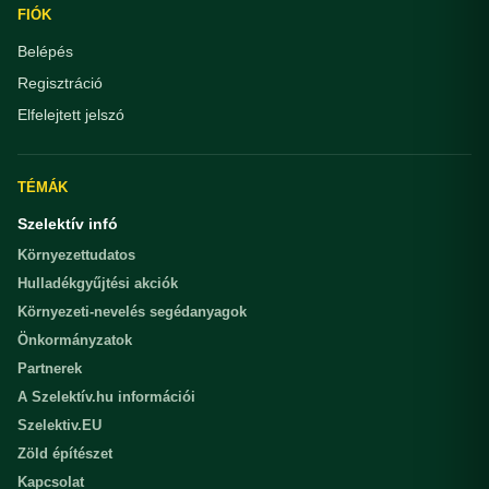
FIÓK
Belépés
Regisztráció
Elfelejtett jelszó
TÉMÁK
Szelektív infó
Környezettudatos
Hulladékgyűjtési akciók
Környezeti-nevelés segédanyagok
Önkormányzatok
Partnerek
A Szelektív.hu információi
Szelektiv.EU
Zöld építészet
Kapcsolat