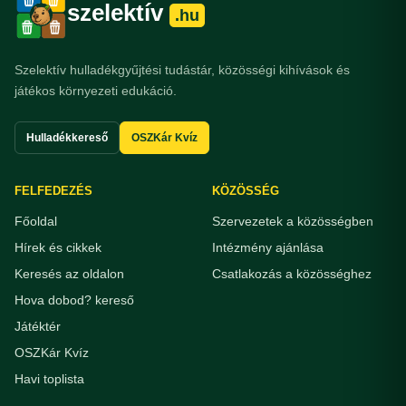
szelektív
.hu
Szelektív hulladékgyűjtési tudástár, közösségi kihívások és
játékos környezeti edukáció.
Hulladékkereső
OSZKár Kvíz
FELFEDEZÉS
KÖZÖSSÉG
Főoldal
Szervezetek a közösségben
Hírek és cikkek
Intézmény ajánlása
Keresés az oldalon
Csatlakozás a közösséghez
Hova dobod? kereső
Játéktér
OSZKár Kvíz
Havi toplista