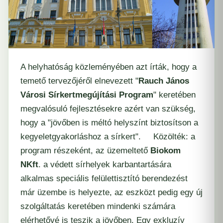
A helyhatóság közleményében azt írták, hogy a
temető tervezőjéről elnevezett "
Rauch János
Városi Sírkertmegújítási Program
" keretében
megvalósuló fejlesztésekre azért van szükség,
hogy a "jövőben is méltó helyszínt biztosítson a
kegyeletgyakorláshoz a sírkert". Közölték: a
program részeként, az üzemeltető
Biokom
NKft
.
a védett sírhelyek karbantartására
alkalmas speciális felülettisztító berendezést
már üzembe is helyezte, az eszközt pedig egy új
szolgáltatás keretében mindenki számára
elérhetővé is teszik a jövőben. Egy exkluzív