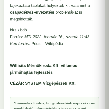
tájékoztató táblákat helyeztek ki, valamint a
csapadékvíz-elvezetési
problémákat is
megoldották.
hkz \ bdó
Forrás:
MTI 2022. február 16., szerda 11:43
Kép forrás:
Pécs – Wikipédia
Willisits Mérnökiroda Kft. villamos
járműhajtás fejlesztés
CÉZÁR SYSTEM Vízgépészeti Kft.
Számunkra fontos, hogy olvasóink naprakész és
megbízható információkhoz jussanak, ezért