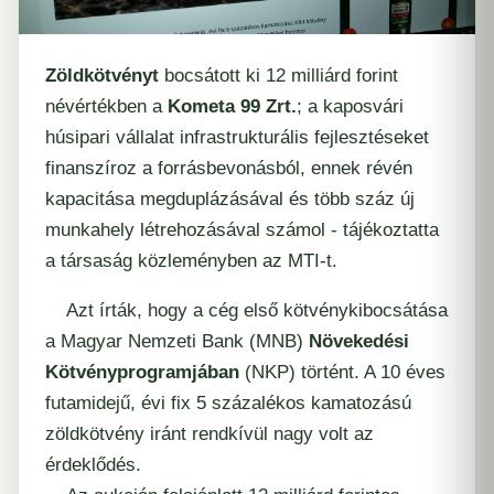
Zöldkötvényt
bocsátott ki 12 milliárd forint
névértékben a
Kometa 99 Zrt.
; a kaposvári
húsipari vállalat infrastrukturális fejlesztéseket
finanszíroz a forrásbevonásból, ennek révén
kapacitása megduplázásával és több száz új
munkahely létrehozásával számol - tájékoztatta
a társaság közleményben az MTI-t.
Azt írták, hogy a cég első kötvénykibocsátása
a Magyar Nemzeti Bank (MNB)
Növekedési
Kötvényprogramjában
(NKP) történt. A 10 éves
futamidejű, évi fix 5 százalékos kamatozású
zöldkötvény iránt rendkívül nagy volt az
érdeklődés.