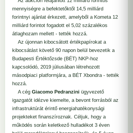
Az aukción felajánlott 12 milliárd forintos
mennyiségre a befektetőktől 14,5 milliárd
forintnyi ajánlat érkezett, amelyből a Kometa 12
milliárd forintot fogadott el 5,02 százalékos
átlaghozam mellett - tették hozzá.
Az újonnan kibocsátott értékpapírokat a
kibocsátást követő 90 napon belül bevezetik a
Budapesti Értéktőzsde (BÉT) NKP-hoz
kapcsolódó, 2019 júliusában létrehozott
másodpiaci platformjára, a BÉT Xbondra - tették
hozzá.
A cég
Giacomo Pedranzini
ügyvezető
igazgatót idézve kiemelte, a bevont forrásból az
infrastruktúrát érintő energiahatékonysági
projekteket finanszíroznak. Céljuk, hogy a
működés során keletkező hulladékot 3 éven