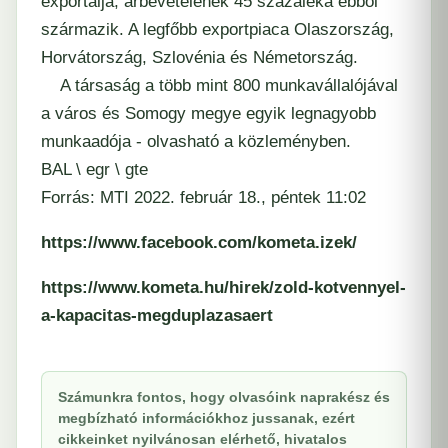
exportálja, árbevételének 45 százaléka ebből
származik. A legfőbb exportpiaca Olaszország,
Horvátország, Szlovénia és Németország.
A társaság a több mint 800 munkavállalójával
a város és Somogy megye egyik legnagyobb
munkaadója - olvasható a közleményben.
BAL \ egr \ gte
Forrás: MTI 2022. február 18., péntek 11:02
https://www.facebook.com/kometa.izek/
https://www.kometa.hu/hirek/zold-kotvennyel-
a-kapacitas-megduplazasaert
Számunkra fontos, hogy olvasóink naprakész és
megbízható információkhoz jussanak, ezért
cikkeinket nyilvánosan elérhető, hivatalos