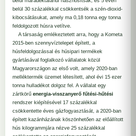
belül maradéktalanul hasznosítsák, és 5 éven
belül 30 százalékkal csökkentsék a szén-dioxid-
kibocsátásukat, amely ma 0,18 tonna egy tonna
feldolgozott húsra vetítve.
A társaság emlékeztetett arra, hogy a Kometa
2015-ben szennyvíztelepet épített, a
húsfeldolgozással és húsipari termékek
gyártásával foglalkozó vállalatok közül
Magyarországon az első volt, amely 2020-ban
melléktermék üzemet létesített, ahol évi 15 ezer
tonna hulladékot dolgoz fel. A vállalat egy
zártkörű
energia-visszanyerő fűtési-hűtési
rendszer kiépítésével 17 százalékkal
csökkentette éves gázfogyasztását, a 2020-ban
épített kazánházának köszönhetően az előállított
hús kilogrammjára nézve 25 százalékkal