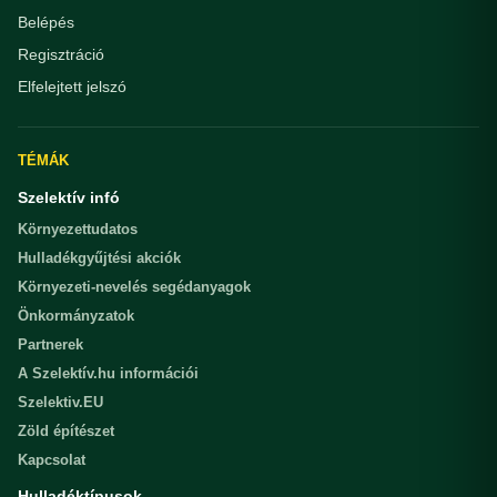
Belépés
Regisztráció
Elfelejtett jelszó
TÉMÁK
Szelektív infó
Környezettudatos
Hulladékgyűjtési akciók
Környezeti-nevelés segédanyagok
Önkormányzatok
Partnerek
A Szelektív.hu információi
Szelektiv.EU
Zöld építészet
Kapcsolat
Hulladéktípusok