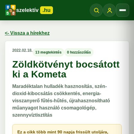
szelektív
.hu
Menü
<- Vissza a hírekhez
2022.02.18.
13 megtekintés
0 hozzászólás
Zöldkötvényt bocsátott
ki a Kometa
Maradéktalan hulladék hasznosítás, szén-
dioxid-kibocsátás csökkentés, energia-
visszanyerő fűtés-hűtés, újrahasznosítható
műanyagot használó csomagológép,
szennyvíztisztítás
Ez a cikk több mint 90 napja frissült utoljára,