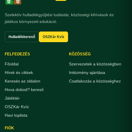
Szelektív hulladékgyűjtési tudástár, közösségi kihívások és
játékos környezeti edukáció.
Hulladékkereső
OSZKár Kvíz
FELFEDEZÉS
KÖZÖSSÉG
Főoldal
Szervezetek a közösségben
Hírek és cikkek
Intézmény ajánlása
Keresés az oldalon
Csatlakozás a közösséghez
Hova dobod? kereső
Játéktér
OSZKár Kvíz
Havi toplista
FIÓK