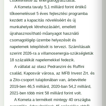
csökkentette az energiafogyasztását.
A Kometa tavaly 5,1 milliárd forint értékű
tőkeemeléssel 5 éves fejlesztési programba
kezdett a kapacitás növeléséért és új
munkahelyek létrehozásáért, emellett
újrahasznosítható műanyagot használó
csomagológép üzembe helyezését és
napelemek telepítését is tervezi. Számításaik
szerint 2026-ra a villamosenergia-szükségletük
18 százalékát napelemekkel fedezik.
A vállalat az olasz Pedranzini és Ruffini
család, Kaposvár városa, az MFB Invest Zrt. és
a Zito-csoport tulajdonában van, árbevétele
2019-ben 46,5 milliárd, 2020-ban 54,2 milliárd,
2021-ben több mint 58 milliárd forint volt.
A Kometa a termékeit mintegy 40 országba