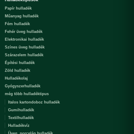
Papír hulladék
Műanyag hulladék
Fém hulladék
Fehér üveg hulladék
Elektronikai hulladék
Színes üveg hulladék
Szárazelem hulladék
Építési hulladék
Zöld hulladék
Hulladékolaj
Gyógyszerhulladék
még több hulladéktipus
Italos kartondoboz hulladék
Gumihulladék
Textilhulladék
Hulladékvíz
Üveg, porcelán hulladék