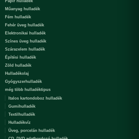
Papír hulladék
Műanyag hulladék
Fém hulladék
Fehér üveg hulladék
Elektronikai hulladék
Színes üveg hulladék
Szárazelem hulladék
Építési hulladék
Zöld hulladék
Hulladékolaj
Gyógyszerhulladék
még több hulladéktipus
Italos kartondoboz hulladék
Gumihulladék
Textilhulladék
Hulladékvíz
Üveg, porcelán hulladék
CD, DVD adathordozó hulladék