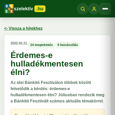
szelektív
.hu
Menü
<- Vissza a hírekhez
2022.02.21.
24 megtekintés
0 hozzászólás
Érdemes-e
hulladékmentesen
élni?
Az idei Bánkitó Fesztiválon többek között
felvetődik a kérdés: érdemes-e
hulladékmentesen élni? Júliusban rendezik meg
a Bánkitó Fesztivált számos aktuális témakörrel.