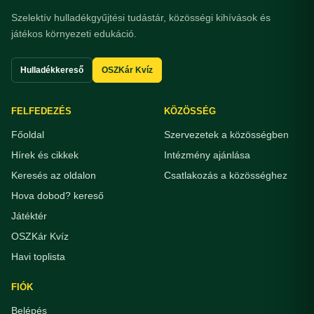
Szelektív hulladékgyűjtési tudástár, közösségi kihívások és
játékos környezeti edukáció.
Hulladékkereső
OSZKár Kvíz
FELFEDEZÉS
KÖZÖSSÉG
Főoldal
Szervezetek a közösségben
Hírek és cikkek
Intézmény ajánlása
Keresés az oldalon
Csatlakozás a közösséghez
Hova dobod? kereső
Játéktér
OSZKár Kvíz
Havi toplista
FIÓK
Belépés