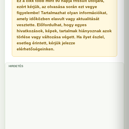
Ez a cikk több mint 90 napja frissült utoljára,
ezért kérjük, az olvasása során ezt vegye
figyelembe! Tartalmazhat olyan információkat,
amely időközben elavult vagy aktualitását
vesztette. Előfordulhat, hogy egyes
hivatkozások, képek, tartalmak hiányoznak azok
törlése vagy változása végett. Ha ilyet észlel,
esetleg érintett, kérjük jelezze
elérhetőségeinken.
HIRDETÉS