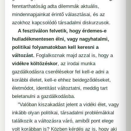
fenntarthatóság adta dilemmák aktuális,
mindennapjainkat érintő választásai, és az
azokhoz kapcsolódó társadalmi diskurzusok.
A fesztiválon felvetik, hogy érdemes-e
hulladékmentesen
élni, vagy nagyhatalmi,
politikai folyamatokban kell keresni a
változást.
Foglalkoznak majd azzal is, hogy a
vidékre költözéskor
, az irodai munka
gazdálkodásra cserélésekor fel kell-e adni a
korábbi életet, kell-e ehhez beidegződéseket,
életmódot, identitást változtatni, meddig tart
beletanulni a gazdálkodásba.
"Valóban kiszakadást jelent a vidéki élet, vagy
inkább olyan politikai, társadalmi problémákkal
találkozik a változásra váró, amiből pont elege
volt korábban is? Közben kérdés az is, hogy aki