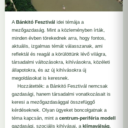
A
Bánkitó Fesztivál
idei témája a
mezőgazdaság. Mint a közleményben írták,
minden évben törekednek arra, hogy fontos,
aktuális, izgalmas témát válasszanak, ami
reflektál és reagál a körülöttünk lévő világra,
társadalmi változásokra, kihívásokra, közéleti
állapotokra, és az új kihívásokra új
megoldásokat is keresnek.
Hozzátették: a Bánkitó Fesztivál nemcsak
gazdasági, hanem társadalmi vonatkozásait is
keresi a mezőgazdasággal összefüggő
kérdéseknek. Olyan ügyeket boncolgatnak a
téma kapcsán, mint a
centrum-periféria modell
gazdasági, szociális kihívásai, a
klímaválság
,