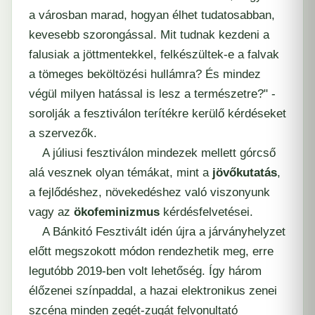
a városban marad, hogyan élhet tudatosabban,
kevesebb szorongással. Mit tudnak kezdeni a
falusiak a jöttmentekkel, felkészültek-e a falvak
a tömeges beköltözési hullámra? És mindez
végül milyen hatással is lesz a természetre?" -
sorolják a fesztiválon terítékre kerülő kérdéseket
a szervezők.
A júliusi fesztiválon mindezek mellett górcső
alá vesznek olyan témákat, mint a
jövőkutatás
,
a fejlődéshez, növekedéshez való viszonyunk
vagy az
ökofeminizmus
kérdésfelvetései.
A Bánkitó Fesztivált idén újra a járványhelyzet
előtt megszokott módon rendezhetik meg, erre
legutóbb 2019-ben volt lehetőség. Így három
élőzenei színpaddal, a hazai elektronikus zenei
szcéna minden zegét-zugát felvonultató