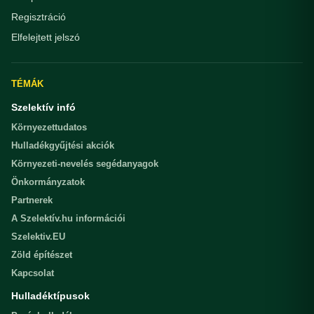
Regisztráció
Elfelejtett jelszó
TÉMÁK
Szelektív infó
Környezettudatos
Hulladékgyűjtési akciók
Környezeti-nevelés segédanyagok
Önkormányzatok
Partnerek
A Szelektív.hu információi
Szelektiv.EU
Zöld építészet
Kapcsolat
Hulladéktípusok