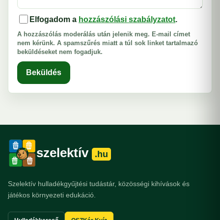
Elfogadom a
hozzászólási szabályzatot
.
A hozzászólás moderálás után jelenik meg. E-mail címet
nem kérünk. A spamszűrés miatt a túl sok linket tartalmazó
beküldéseket nem fogadjuk.
Beküldés
szelektív
.hu
Szelektív hulladékgyűjtési tudástár, közösségi kihívások és
játékos környezeti edukáció.