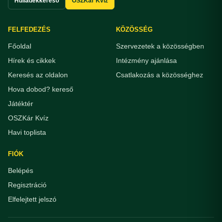
Hulladékkereső
OSZKár Kvíz
FELFEDEZÉS
KÖZÖSSÉG
Főoldal
Szervezetek a közösségben
Hírek és cikkek
Intézmény ajánlása
Keresés az oldalon
Csatlakozás a közösséghez
Hova dobod? kereső
Játéktér
OSZKár Kvíz
Havi toplista
FIÓK
Belépés
Regisztráció
Elfelejtett jelszó