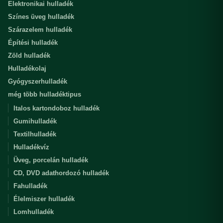
Elektronikai hulladék
Színes üveg hulladék
Szárazelem hulladék
Építési hulladék
Zöld hulladék
Hulladékolaj
Gyógyszerhulladék
még több hulladéktipus
Italos kartondoboz hulladék
Gumihulladék
Textilhulladék
Hulladékvíz
Üveg, porcelán hulladék
CD, DVD adathordozó hulladék
Fahulladék
Élelmiszer hulladék
Lomhulladék