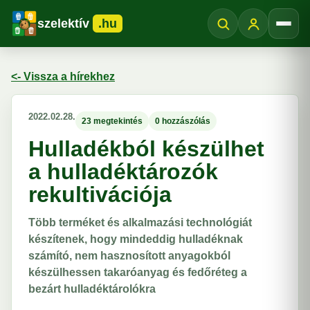
szelektív
.hu
Menü
<- Vissza a hírekhez
2022.02.28.
23 megtekintés
0 hozzászólás
Hulladékból készülhet
a hulladéktározók
rekultivációja
Több terméket és alkalmazási technológiát
készítenek, hogy mindeddig hulladéknak
számító, nem hasznosított anyagokból
készülhessen takaróanyag és fedőréteg a
bezárt hulladéktárolókra