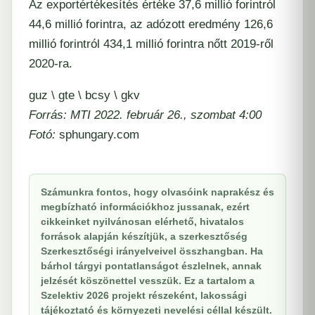
Az exportértékesítés értéke 37,6 millió forintról
44,6 millió forintra, az adózott eredmény 126,6
millió forintról 434,1 millió forintra nőtt 2019-ről
2020-ra.
guz \ gte \ bcsy \ gkv
Forrás: MTI 2022. február 26., szombat 4:00
Fotó:
sphungary.com
Számunkra fontos, hogy olvasóink naprakész és
megbízható információkhoz jussanak, ezért
cikkeinket nyilvánosan elérhető, hivatalos
források alapján készítjük, a szerkesztőség
Szerkesztőségi irányelveivel összhangban. Ha
bárhol tárgyi pontatlanságot észlelnek, annak
jelzését köszönettel vesszük. Ez a tartalom a
Szelektiv 2026 projekt részeként, lakossági
tájékoztató és környezeti nevelési céllal készült.