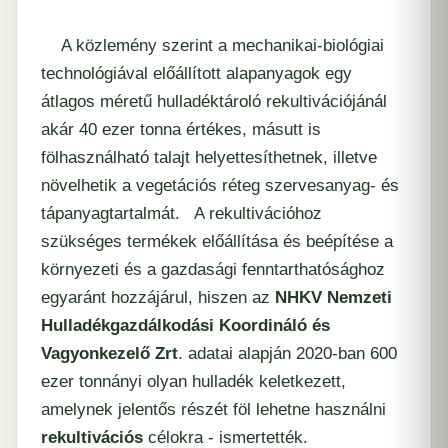
A közlemény szerint a mechanikai-biológiai
technológiával előállított alapanyagok egy
átlagos méretű hulladéktároló rekultivációjánál
akár 40 ezer tonna értékes, másutt is
fölhasználható talajt helyettesíthetnek, illetve
növelhetik a vegetációs réteg szervesanyag- és
tápanyagtartalmát. A rekultivációhoz
szükséges termékek előállítása és beépítése a
környezeti és a gazdasági fenntarthatósághoz
egyaránt hozzájárul, hiszen az
NHKV Nemzeti
Hulladékgazdálkodási Koordináló és
Vagyonkezelő Zrt
. adatai alapján 2020-ban 600
ezer tonnányi olyan hulladék keletkezett,
amelynek jelentős részét föl lehetne használni
rekultivációs
célokra - ismertették.