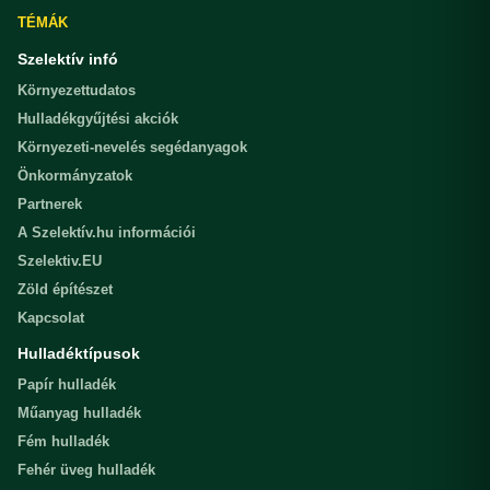
TÉMÁK
Szelektív infó
Környezettudatos
Hulladékgyűjtési akciók
Környezeti-nevelés segédanyagok
Önkormányzatok
Partnerek
A Szelektív.hu információi
Szelektiv.EU
Zöld építészet
Kapcsolat
Hulladéktípusok
Papír hulladék
Műanyag hulladék
Fém hulladék
Fehér üveg hulladék