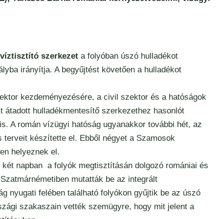
víztisztító szerkezet
a folyóban úszó hulladékot
ályba irányítja. A begyűjtést követően a hulladékot
tor kezdeményezésére, a civil szektor és a hatóságok
t átadott hulladékmentesítő szerkezethez hasonlót
is. A román vízügyi hatóság ugyanakkor további hét, az
terveit készítette el. Ebből négyet a Szamosok
n helyeznek el.
két napban a folyók megtisztításán dolgozó romániai és
Szatmárnémetiben mutatták be az integrált
g nyugati felében található folyókon gyűjtik be az úszó
zági szakaszain vették szemügyre, hogy mit jelent a