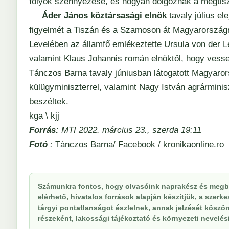
folyók szennyezése, és hogyan dolgoznak a megtisz
Áder János köztársasági elnök
tavaly július el
figyelmét a Tiszán és a Szamoson át Magyarország
Levelében az államfő emlékeztette Ursula von der Le
valamint Klaus Johannis román elnöktől, hogy vesse
Tánczos Barna tavaly júniusban látogatott Magyarors
külügyminiszterrel, valamint Nagy István agrárminisz
beszéltek.
kga \ kjj
Forrás:
MTI 2022. március 23., szerda 19:11
Fotó
:
Tánczos Barna/ Facebook /
kronikaonline.ro
Számunkra fontos, hogy olvasóink naprakész és megbí
elérhető, hivatalos források alapján készítjük, a szer
tárgyi pontatlanságot észlelnek, annak jelzését köszöne
részeként, lakossági tájékoztató és környezeti nevelési 