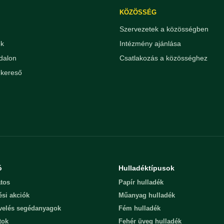
KÖZÖSSÉG
Szervezetek a közösségben
ek
Intézmény ajánlása
dalon
Csatlakozás a közösséghez
kereső
ó
Hulladéktípusok
tos
Papír hulladék
ési akciók
Műanyag hulladék
evelés segédanyagok
Fém hulladék
tok
Fehér üveg hulladék