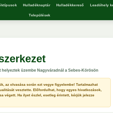
éktípusok
Hulladéknaptár
Hulladékkereső
Leadóhely k
Települések
szerkezet
et helyeztek üzembe Nagyváradnál a Sebes-Körösön
érjük, az olvasása során ezt vegye figyelembe! Tartalmazhat
ualitását vesztette. Előfordulhat, hogy egyes hivatkozások,
végett. Ha ilyet észlel, esetleg érintett, kérjük jelezze