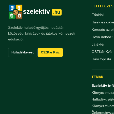
FELFEDEZÉS
szelektív
.hu
Főoldal
Hírek és cikk
Szelektív hulladékgyűjtési tudástár,
Keresés az ol
közösségi kihívások és játékos környezeti
Hova dobod? 
edukáció.
Játéktér
OSZKár Kvíz
Hulladékkereső
OSZKár Kvíz
Havi toplista
TÉMÁK
Szelektív inf
Környezettuda
Hulladékgyűjt
Környezeti-n
Önkormányza