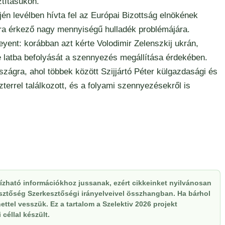
tításukon.
ején levélben hívta fel az Európai Bizottság elnökének
ra érkező nagy mennyiségű hulladék problémájára.
yent: korábban azt kérte Volodimir Zelenszkij ukrán,
 latba befolyását a szennyezés megállítása érdekében.
zágra, ahol többek között Szijjártó Péter külgazdasági és
terrel találkozott, és a folyami szennyezésekről is
zható információkhoz jussanak, ezért cikkeinket nyilvánosan
kesztőség Szerkesztőségi irányelveivel összhangban. Ha bárhol
ttel vesszük. Ez a tartalom a Szelektiv 2026 projekt
céllal készült.