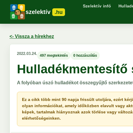
Szelektív infó
Hullad
szelektív
.hu
<- Vissza a hírekhez
2022.03.24.
497 megtekintés
0 hozzászólás
Hulladékmentesítő 
A folyóban úszó hulladékot összegyűjtő szerkezet
Ez a cikk több mint 90 napja frissült utoljára, ezért k
olyan információkat, amely időközben elavult vagy akt
képek, tartalmak hiányoznak azok törlése vagy változása 
elérhetőségeinken.