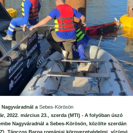
e Nagyváradnál a
Sebes-Körösön
r, 2022. március 23., szerda (MTI) - A folyóban úszó
zembe Nagyváradnál a Sebes-Körösön, közölte szerdán
, Tánczos Barna romániai környezetvédelmi, vízügyi