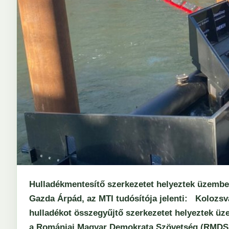
Hulladékmentesítő szerkezetet helyeztek üzemb
Gazda Árpád, az MTI tudósítója jelenti: Kolozsvá
hulladékot összegyűjtő szerkezetet helyeztek ü
a Romániai Magyar Demokrata Szövetség (RMDSZ)