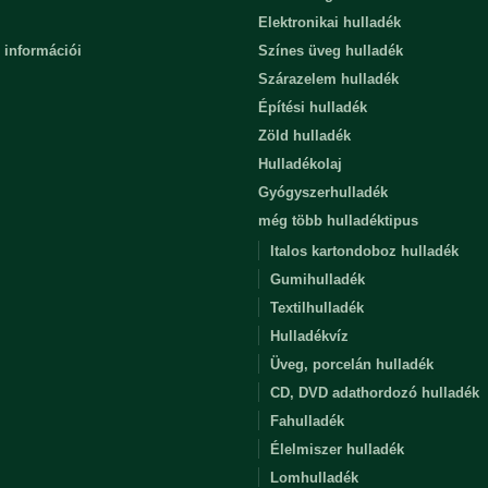
Elektronikai hulladék
 információi
Színes üveg hulladék
Szárazelem hulladék
Építési hulladék
Zöld hulladék
Hulladékolaj
Gyógyszerhulladék
még több hulladéktipus
Italos kartondoboz hulladék
Gumihulladék
Textilhulladék
Hulladékvíz
Üveg, porcelán hulladék
CD, DVD adathordozó hulladék
Fahulladék
Élelmiszer hulladék
Lomhulladék