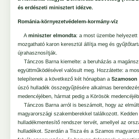
és erdészeti minisztert idézve.
Románia-környezetvédelem-kormány-víz
A
miniszter elmondta
: a most üzembe helyezett
mozgatható karon keresztül állítja meg és gyűjtőtart
újrahasznosítják.
Tánczos Barna kiemelte: a beruházás a magánszek
együttműködésével valósult meg. Hozzátette: a mos
telepítenek a következő két hónapban a
Szamoson
úszó hulladék összegyűjtésére alkalmas berendezés 
medencéjében, hármat pedig a Körösök medencéjébe
Tánczos Barna arról is beszámolt, hogy az elmúlt 
magyarországi szakemberekkel találkozott. Kedden 
hulladékmentesítő rendszer tervét, amellyel az orszá
hulladékot. Szerdán a Tisza és a Szamos magyarors