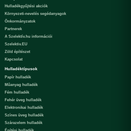
Hulladékgyűjtési akciók
Környezeti-nevelés segédanyagok
Önkormányzatok
Partnerek
A Szelektív.hu információi
Szelektiv.EU
Zöld építészet
Kapcsolat
Hulladéktípusok
Papír hulladék
Műanyag hulladék
Fém hulladék
Fehér üveg hulladék
Elektronikai hulladék
Színes üveg hulladék
Szárazelem hulladék
Építési hulladék