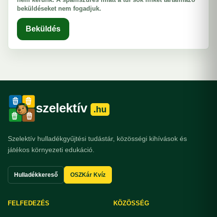
beküldéseket nem fogadjuk.
Beküldés
szelektív
.hu
Szelektív hulladékgyűjtési tudástár, közösségi kihívások és
játékos környezeti edukáció.
Hulladékkereső
OSZKár Kvíz
FELFEDEZÉS
KÖZÖSSÉG