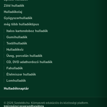
Zöld hulladék
Hulladékolaj
Gyógyszerhulladék
még több hulladéktipus
Italos kartondoboz hulladék
Gumihulladék
Textilhulladék
Hulladékvíz
Üveg, porcelán hulladék
CD, DVD adathordozó hulladék
Fahulladék
Élelmiszer hulladék
Lomhulladék
Hulladéknaptár
© 2026 Szelektiv.hu. Környezeti edukációs és közösségi platform.
Intézményi program
Ranglista