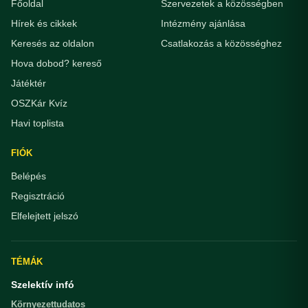
Főoldal
Szervezetek a közösségben
Hírek és cikkek
Intézmény ajánlása
Keresés az oldalon
Csatlakozás a közösséghez
Hova dobod? kereső
Játéktér
OSZKár Kvíz
Havi toplista
FIÓK
Belépés
Regisztráció
Elfelejtett jelszó
TÉMÁK
Szelektív infó
Környezettudatos