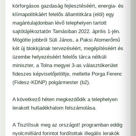
körforgásos gazdaság fejlesztéséért, energia- és
klímapolitikáért felelős államtitkára (elöl) egy
magántulajdonban lévő telephelyen tartott
sajtótájékoztatón Tamásiban 2022. április 1-jén.
Mögötte jobbról Süli János, a Paksi Atomerőmű
két új blokkjának tervezéséért, megépítéséért és
üzembe helyezéséért felelős tárca nélküli
miniszter, a Tolna megyei 3-as választókerület
fideszes képviselőjelöltje, mellette Porga Ferenc
(Fidesz-KDNP) polgármester (b2).
A következő héten megkezdődik a telephelyen
lerakott hulladékhalom felszámolása.
A Tisztítsuk meg az országot! programban eddig
nyolcmilliárd forintot fordítottak illegális lerakók