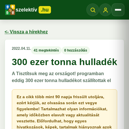
szelektív
.hu
Menü
<- Vissza a hírekhez
2022.04.11.
41 megtekintés
0 hozzászólás
300 ezer tonna hulladék
A Tisztítsuk meg az országot! programban
eddig 300 ezer tonna hulladékot szállítottak el
Ez a cikk több mint 90 napja frissült utoljára,
ezért kérjük, az olvasása során ezt vegye
figyelembe! Tartalmazhat olyan információkat,
amely időközben elavult vagy aktualitását
vesztette. Előfordulhat, hogy egyes
hivatkozások, képek, tartalmak hiányoznak azok