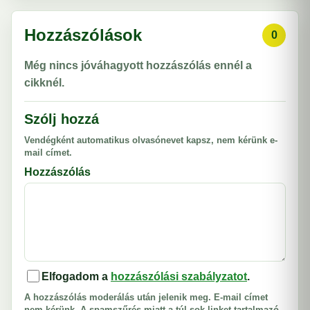
Hozzászólások
0
Még nincs jóváhagyott hozzászólás ennél a
cikknél.
Szólj hozzá
Vendégként automatikus olvasónevet kapsz, nem kérünk e-
mail címet.
Hozzászólás
Elfogadom a
hozzászólási szabályzatot
.
A hozzászólás moderálás után jelenik meg. E-mail címet
nem kérünk. A spamszűrés miatt a túl sok linket tartalmazó