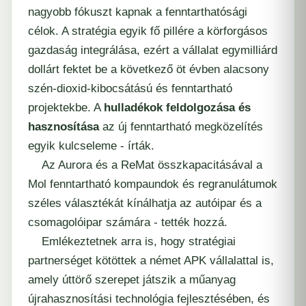
nagyobb fókuszt kapnak a fenntarthatósági
célok. A stratégia egyik fő pillére a körforgásos
gazdaság integrálása, ezért a vállalat egymilliárd
dollárt fektet be a következő öt évben alacsony
szén-dioxid-kibocsátású és fenntartható
projektekbe. A
hulladékok feldolgozása és
hasznosítása
az új fenntartható megközelítés
egyik kulcseleme - írták.
Az Aurora és a ReMat összkapacitásával a
Mol fenntartható kompaundok és regranulátumok
széles választékát kínálhatja az autóipar és a
csomagolóipar számára - tették hozzá.
Emlékeztetnek arra is, hogy stratégiai
partnerséget kötöttek a német APK vállalattal is,
amely úttörő szerepet játszik a műanyag
újrahasznosítási technológia fejlesztésében, és