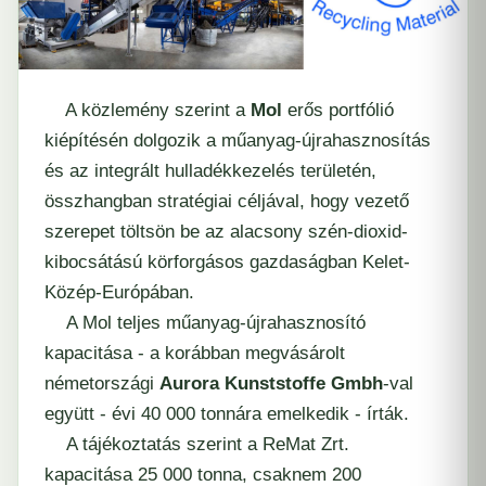
A közlemény szerint a
Mol
erős portfólió
kiépítésén dolgozik a műanyag-újrahasznosítás
és az integrált hulladékkezelés területén,
összhangban stratégiai céljával, hogy vezető
szerepet töltsön be az alacsony szén-dioxid-
kibocsátású körforgásos gazdaságban Kelet-
Közép-Európában.
A Mol teljes műanyag-újrahasznosító
kapacitása - a korábban megvásárolt
németországi
Aurora Kunststoffe Gmbh
-val
együtt - évi 40 000 tonnára emelkedik - írták.
A tájékoztatás szerint a ReMat Zrt.
kapacitása 25 000 tonna, csaknem 200