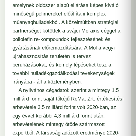
amelynek oldószer alapú eljárása képes kiváló
minőségű polimereket előállítani komplex
műanyaghulladékból. A közelmúltban stratégiai
partnerséget kötöttek a svájci Meraxis céggel a
poliolefin re-kompoundok fejlesztésének és
gyártásának előremozdítására. A Mol a vegyi
újrahasznosítás területén is tervez
beruházásokat, és komoly lépéseket tesz a
további hulladékgazdálkodási tevékenységek
irányába - áll a közleményben.
A nyilvános cégadatok szerint a mintegy 1,5
milliárd forint saját tőkéjű ReMat Zrt. értékesítési
árbevétele 3,5 milliárd forint volt 2020-ban, az
egy évvel korábbi 4,3 milliárd forint után,
árbevételének mintegy ötöde származott
exportból. A társaság adózott eredménye 2020-