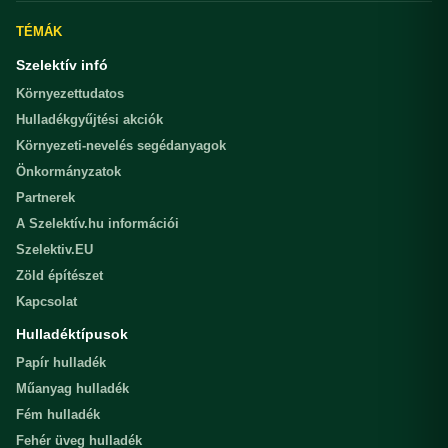
TÉMÁK
Szelektív infó
Környezettudatos
Hulladékgyűjtési akciók
Környezeti-nevelés segédanyagok
Önkormányzatok
Partnerek
A Szelektív.hu információi
Szelektiv.EU
Zöld építészet
Kapcsolat
Hulladéktípusok
Papír hulladék
Műanyag hulladék
Fém hulladék
Fehér üveg hulladék