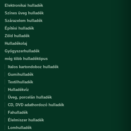
Elektronikai hulladék
Színes üveg hulladék
Szárazelem hulladék
Építési hulladék
Zöld hulladék
Hulladékolaj
Gyógyszerhulladék
még több hulladéktipus
Italos kartondoboz hulladék
Gumihulladék
Textilhulladék
Hulladékvíz
Üveg, porcelán hulladék
CD, DVD adathordozó hulladék
Fahulladék
Élelmiszer hulladék
Lomhulladék