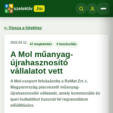
szelektív
.hu
Menü
<- Vissza a hírekhez
2022.04.12.
47 megtekintés
0 hozzászólás
A Mol műanyag-
újrahasznosító
vállalatot vett
A Mol-csoport felvásárolta a ReMat Zrt.-t,
Magyarország piacvezető műanyag-
újrahasznosító vállalatát, amely kommunális és
ipari hulladékot használ fel regranulátum
előállítására.