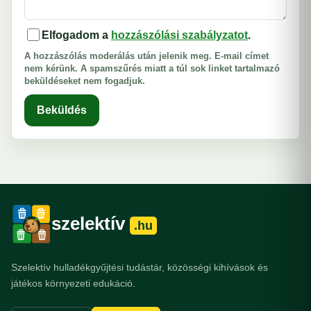
Elfogadom a
hozzászólási szabályzatot
.
A hozzászólás moderálás után jelenik meg. E-mail címet
nem kérünk. A spamszűrés miatt a túl sok linket tartalmazó
beküldéseket nem fogadjuk.
Beküldés
szelektív
.hu
Szelektív hulladékgyűjtési tudástár, közösségi kihívások és
játékos környezeti edukáció.