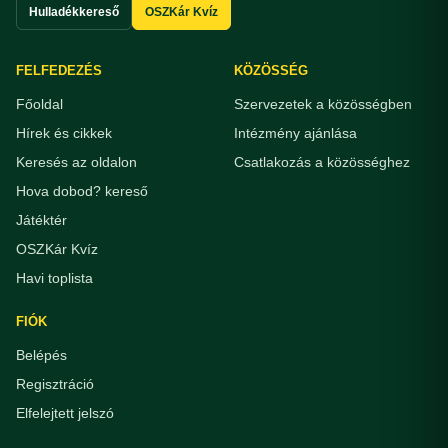
Hulladékkereső
OSZKár Kvíz
FELFEDEZÉS
KÖZÖSSÉG
Főoldal
Szervezetek a közösségben
Hírek és cikkek
Intézmény ajánlása
Keresés az oldalon
Csatlakozás a közösséghez
Hova dobod? kereső
Játéktér
OSZKár Kvíz
Havi toplista
FIÓK
Belépés
Regisztráció
Elfelejtett jelszó