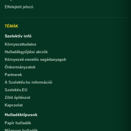
Elfelejtett jelszó
TÉMÁK
Szelektív infó
Környezettudatos
Hulladékgyűjtési akciók
Környezeti-nevelés segédanyagok
Önkormányzatok
Partnerek
A Szelektív.hu információi
Szelektiv.EU
Zöld építészet
Kapcsolat
Hulladéktípusok
Papír hulladék
Műanyag hulladék