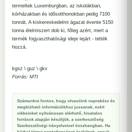
termeltek Luxemburgban, az iskolákban,
kórházakban és idősotthonokban pedig 7100
tonnát. A kiskereskedelmi ágazat évente 5150
tonna élelmiszert dob ki, főleg azért, mert a
termék fogyaszthatósági ideje lejárt - tették
hozzá.
kgsz \ guz \ gkv
Forrás: MTI
Számunkra fontos, hogy olvasóink naprakész és
megbízható információkhoz jussanak, ezért
cikkeinket nyilvánosan elérhető, hivatalos
források alapján készítjük, a szerkesztőség
Szerkesztőségi irányelveivel összhangban. Ha
bárhol tárgyi pontatlanságot észlelnek, annak