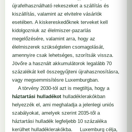
újrafelhasználható rekeszeket a szállítás és
kiszállítás, valamint az elvitelre vásárlók
esetében. A kiskereskedőknek terveket kell
kidolgozniuk az élelmiszer-pazarlás
megelőzésére, valamint arra, hogy az
élelmiszerek szükségtelen csomagolását,
amennyire csak lehetséges, szorítsák vissza.
Jövőre a használt akkumulátorok legalább 70
százalékát kell összegyűjteni újrahasznosításra,
vagy megsemmisítésre Luxemburgban.
A törvény 2030-tól azt is megtiltja, hogy a
háztartási hulladékot
hulladéklerakókban
helyezzék el, ami meghaladja a jelenlegi uniós
szabályokat, amelyek szerint 2035-től a
háztartási hulladék legfeljebb 10 százaléka
kerülhet hulladéklerakókba. Luxemburg célja,