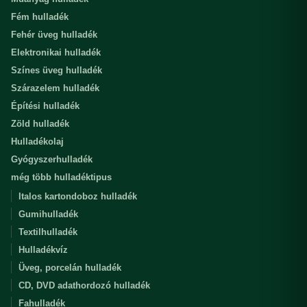
Fém hulladék
Fehér üveg hulladék
Elektronikai hulladék
Színes üveg hulladék
Szárazelem hulladék
Építési hulladék
Zöld hulladék
Hulladékolaj
Gyógyszerhulladék
még több hulladéktipus
Italos kartondoboz hulladék
Gumihulladék
Textilhulladék
Hulladékvíz
Üveg, porcelán hulladék
CD, DVD adathordozó hulladék
Fahulladék