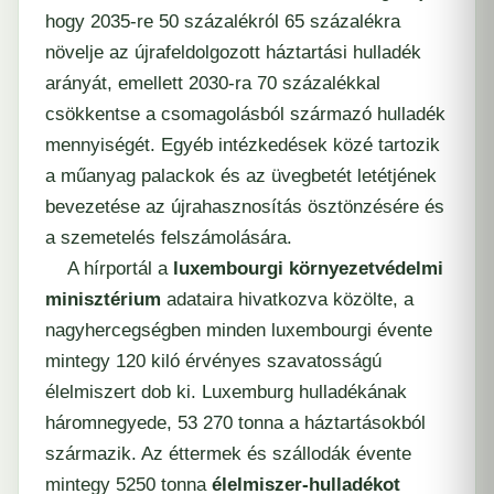
hogy 2035-re 50 százalékról 65 százalékra
növelje az újrafeldolgozott háztartási hulladék
arányát, emellett 2030-ra 70 százalékkal
csökkentse a csomagolásból származó hulladék
mennyiségét. Egyéb intézkedések közé tartozik
a műanyag palackok és az üvegbetét letétjének
bevezetése az újrahasznosítás ösztönzésére és
a szemetelés felszámolására.
A hírportál a
luxembourgi környezetvédelmi
minisztérium
adataira hivatkozva közölte, a
nagyhercegségben minden luxembourgi évente
mintegy 120 kiló érvényes szavatosságú
élelmiszert dob ki. Luxemburg hulladékának
háromnegyede, 53 270 tonna a háztartásokból
származik. Az éttermek és szállodák évente
mintegy 5250 tonna
élelmiszer-hulladékot