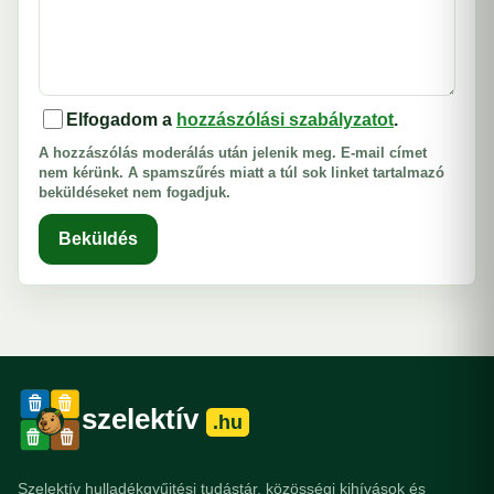
Elfogadom a
hozzászólási szabályzatot
.
A hozzászólás moderálás után jelenik meg. E-mail címet
nem kérünk. A spamszűrés miatt a túl sok linket tartalmazó
beküldéseket nem fogadjuk.
Beküldés
szelektív
.hu
Szelektív hulladékgyűjtési tudástár, közösségi kihívások és