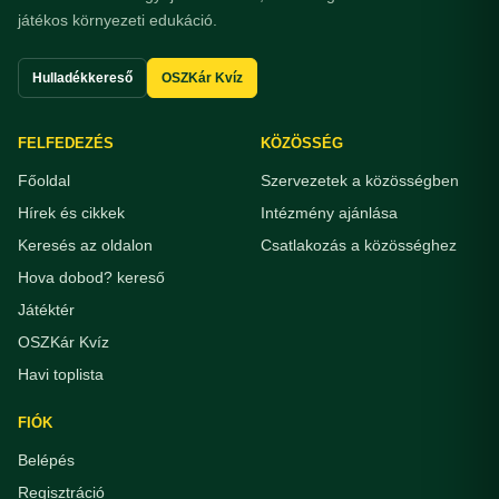
játékos környezeti edukáció.
Hulladékkereső
OSZKár Kvíz
FELFEDEZÉS
KÖZÖSSÉG
Főoldal
Szervezetek a közösségben
Hírek és cikkek
Intézmény ajánlása
Keresés az oldalon
Csatlakozás a közösséghez
Hova dobod? kereső
Játéktér
OSZKár Kvíz
Havi toplista
FIÓK
Belépés
Regisztráció