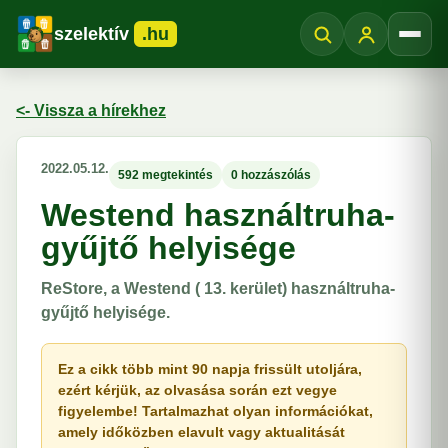
szelektív
.hu
Menü
<- Vissza a hírekhez
2022.05.12.
592 megtekintés
0 hozzászólás
Westend használtruha-
gyűjtő helyisége
ReStore, a Westend ( 13. kerület) használtruha-
gyűjtő helyisége.
Ez a cikk több mint 90 napja frissült utoljára,
ezért kérjük, az olvasása során ezt vegye
figyelembe! Tartalmazhat olyan információkat,
amely időközben elavult vagy aktualitását