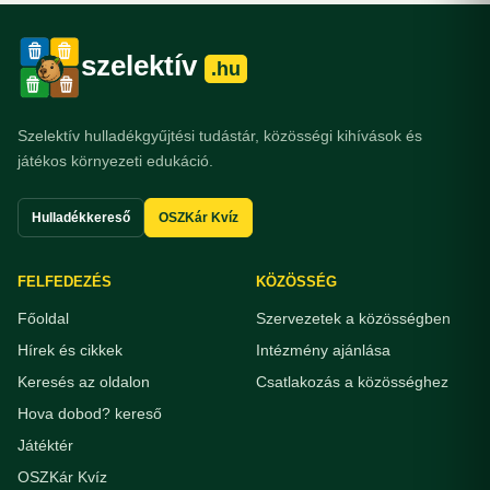
szelektív
.hu
Szelektív hulladékgyűjtési tudástár, közösségi kihívások és
játékos környezeti edukáció.
Hulladékkereső
OSZKár Kvíz
FELFEDEZÉS
KÖZÖSSÉG
Főoldal
Szervezetek a közösségben
Hírek és cikkek
Intézmény ajánlása
Keresés az oldalon
Csatlakozás a közösséghez
Hova dobod? kereső
Játéktér
OSZKár Kvíz