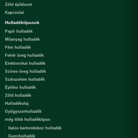
Zöld építészet
Kapcsolat
Hulladéktípusok
Papír hulladék
Műanyag hulladék
Fém hulladék
Fehér üveg hulladék
Elektronikai hulladék
Színes üveg hulladék
Szárazelem hulladék
Építési hulladék
Zöld hulladék
Hulladékolaj
Gyógyszerhulladék
még több hulladéktipus
Italos kartondoboz hulladék
Gumihulladék