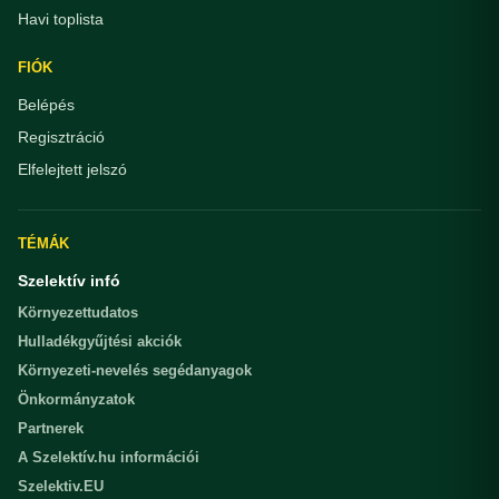
Havi toplista
FIÓK
Belépés
Regisztráció
Elfelejtett jelszó
TÉMÁK
Szelektív infó
Környezettudatos
Hulladékgyűjtési akciók
Környezeti-nevelés segédanyagok
Önkormányzatok
Partnerek
A Szelektív.hu információi
Szelektiv.EU