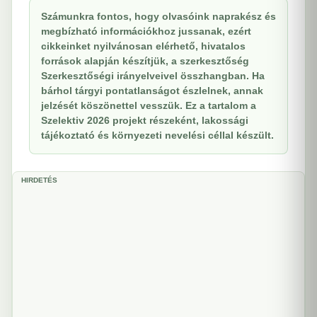
Számunkra fontos, hogy olvasóink naprakész és
megbízható információkhoz jussanak, ezért
cikkeinket nyilvánosan elérhető, hivatalos
források alapján készítjük, a szerkesztőség
Szerkesztőségi irányelveivel összhangban. Ha
bárhol tárgyi pontatlanságot észlelnek, annak
jelzését köszönettel vesszük. Ez a tartalom a
Szelektiv 2026 projekt részeként, lakossági
tájékoztató és környezeti nevelési céllal készült.
HIRDETÉS