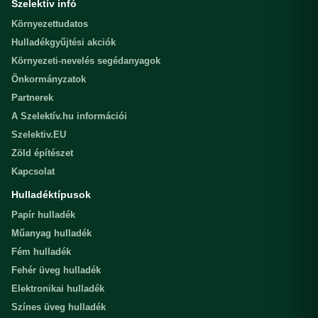
Szelektív infó
Környezettudatos
Hulladékgyűjtési akciók
Környezeti-nevelés segédanyagok
Önkormányzatok
Partnerek
A Szelektív.hu információi
Szelektiv.EU
Zöld építészet
Kapcsolat
Hulladéktípusok
Papír hulladék
Műanyag hulladék
Fém hulladék
Fehér üveg hulladék
Elektronikai hulladék
Színes üveg hulladék