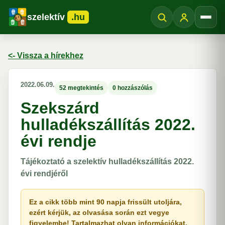
szelektív
.hu
Menü
<- Vissza a hírekhez
2022.06.09.
52 megtekintés
0 hozzászólás
Szekszárd
hulladékszállítás 2022.
évi rendje
Tájékoztató a szelektív hulladékszállítás 2022.
évi rendjéről
Ez a cikk több mint 90 napja frissült utoljára,
ezért kérjük, az olvasása során ezt vegye
figyelembe! Tartalmazhat olyan információkat,