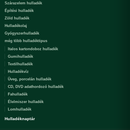
Szárazelem hulladék
Építési hulladék
Zöld hulladék
Hulladékolaj
Gyógyszerhulladék
még több hulladéktipus
Italos kartondoboz hulladék
Gumihulladék
Textilhulladék
Hulladékvíz
Üveg, porcelán hulladék
CD, DVD adathordozó hulladék
Fahulladék
Élelmiszer hulladék
Lomhulladék
Hulladéknaptár