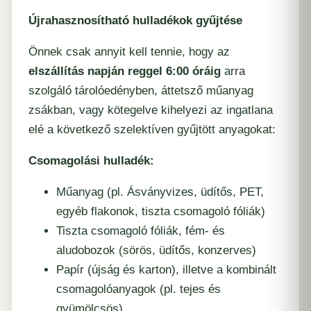
Újrahasznosítható hulladékok gyűjtése
Önnek csak annyit kell tennie, hogy az
elszállítás napján reggel 6:00 óráig
arra
szolgáló tárolóedényben, áttetsző műanyag
zsákban, vagy kötegelve kihelyezi az ingatlana
elé a következő szelektíven gyűjtött anyagokat:
Csomagolási hulladék:
Műanyag (pl. Ásványvizes, üdítős, PET,
egyéb flakonok, tiszta csomagoló fóliák)
Tiszta csomagoló fóliák, fém- és
aludobozok (sörös, üdítős, konzerves)
Papír (újság és karton), illetve a kombinált
csomagolóanyagok (pl. tejes és
gyümölcsös)