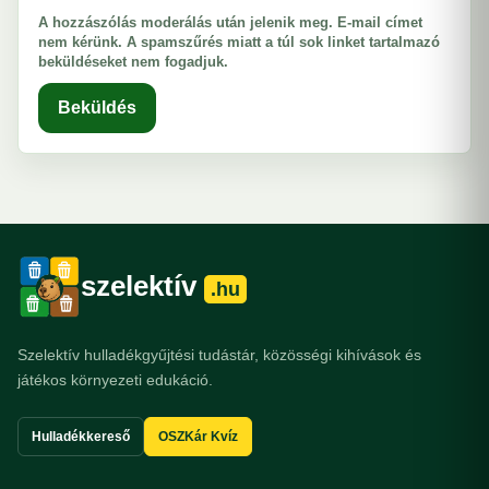
A hozzászólás moderálás után jelenik meg. E-mail címet
nem kérünk. A spamszűrés miatt a túl sok linket tartalmazó
beküldéseket nem fogadjuk.
Beküldés
szelektív
.hu
Szelektív hulladékgyűjtési tudástár, közösségi kihívások és
játékos környezeti edukáció.
Hulladékkereső
OSZKár Kvíz