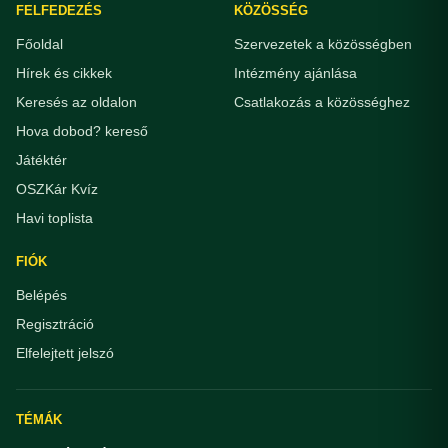
FELFEDEZÉS
KÖZÖSSÉG
Főoldal
Szervezetek a közösségben
Hírek és cikkek
Intézmény ajánlása
Keresés az oldalon
Csatlakozás a közösséghez
Hova dobod? kereső
Játéktér
OSZKár Kvíz
Havi toplista
FIÓK
Belépés
Regisztráció
Elfelejtett jelszó
TÉMÁK