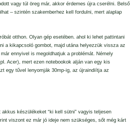
tt vagy túl öreg már, akkor érdemes újra cserélni. Belső
hat – szintén szakemberhez kell fordulni, mert alaplap
bát otthon. Olyan gép esetében. ahol ki lehet pattintani
tani a kikapcsoló gombot, majd utána helyezzük vissza az
 már ennyivel is megoldhatjuk a problémát. Némely
pl. Acer), mert ezen notebookok alján van egy kis
azt egy tűvel lenyomják 30mp-ig, az újraindiítja az
akkus készülékeket “ki kell sütni” vagyis teljesen
zerint viszont ez már jó ideje nem szükséges, sőt még kárt