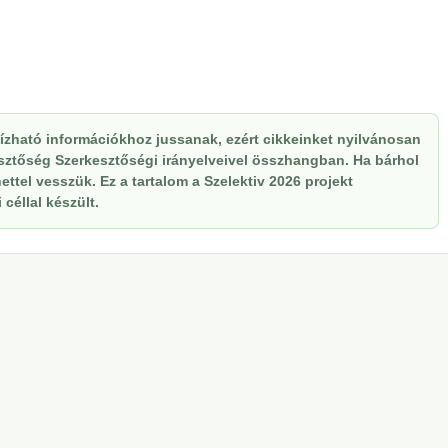
zható információkhoz jussanak, ezért cikkeinket nyilvánosan
kesztőség Szerkesztőségi irányelveivel összhangban. Ha bárhol
ttel vesszük. Ez a tartalom a Szelektiv 2026 projekt
céllal készült.