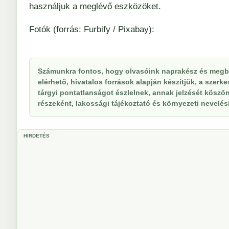
használjuk a meglévő eszközöket.
Fotók (forrás:
Furbify
/ Pixabay
)
:
Számunkra fontos, hogy olvasóink naprakész és megbí
elérhető, hivatalos források alapján készítjük, a szer
tárgyi pontatlanságot észlelnek, annak jelzését köszöne
részeként, lakossági tájékoztató és környezeti nevelési 
HIRDETÉS