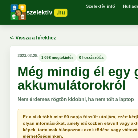
Szelektív infó
Hullad
szelektív
.hu
<- Vissza a hírekhez
2023.02.28.
1 098 megtekintés
0 hozzászólás
Még mindig él egy g
akkumulátorokról
Nem érdemes rögtön kidobni, ha nem tölt a laptop
Ez a cikk több mint 90 napja frissült utoljára, ezért k
olyan információkat, amely időközben elavult vagy akt
képek, tartalmak hiányoznak azok törlése vagy változása 
elérhetőségeinken.