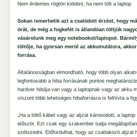
Nem érdemes rögtön kidobni, ha nem tölt a laptop
Sokan ismerhetik azt a csalódott érzést, hogy már
órát, de még a fogkefét is állandóan töltjük nag
vásárolunk meg egy notebookot/laptopot. Bármil
töltője, ha gyorsan merül az akkumulátora, akko
forrása.
Általánosságban elmondható, hogy több olyan alkatré
legfontosabb a hiba forrásának pontos meghatározás
hardver hibája van vagy a laptopnak vagy az akku m
viszont több lehetséges hibaforrásra is felhívta a fi
„Ha a töltő kábel vagy az aljzat károsodott, a laptop
először. Ezt csak egy szakember tudja megállapíta
szétszedni. Előfordulhat, hogy az csatlakozó aljzat