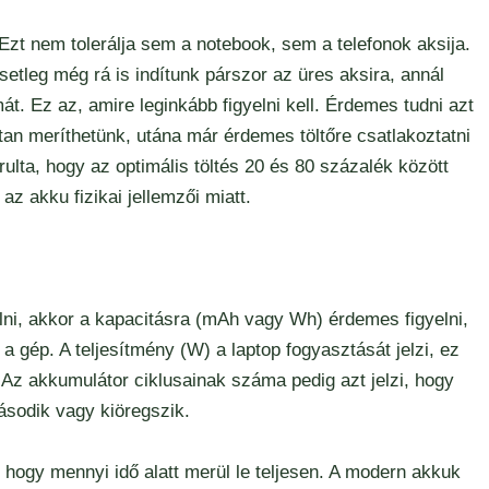
Ezt nem tolerálja sem a notebook, sem a telefonok aksija.
setleg még rá is indítunk párszor az üres aksira, annál
t. Ez az, amire leginkább figyelni kell. Érdemes tudni azt
tan meríthetünk, utána már érdemes töltőre csatlakoztatni
rulta, hogy az optimális töltés 20 és 80 százalék között
az akku fizikai jellemzői miatt.
lni, akkor a kapacitásra (mAh vagy Wh) érdemes figyelni,
 a gép. A teljesítmény (W) a laptop fogyasztását jelzi, ez
. Az akkumulátor ciklusainak száma pedig azt jelzi, hogy
básodik vagy kiöregszik.
, hogy mennyi idő alatt merül le teljesen. A modern akkuk