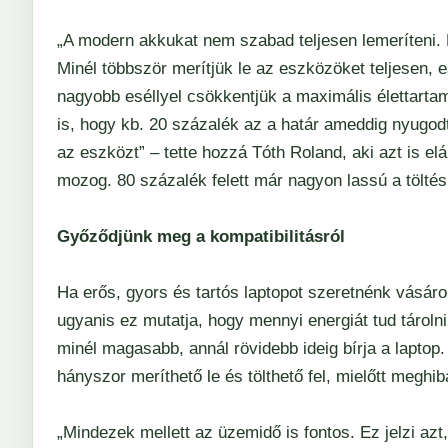
„A modern akkukat nem szabad teljesen lemeríteni. 
Minél többször merítjük le az eszközöket teljesen, e
nagyobb eséllyel csökkentjük a maximális élettartamá
is, hogy kb. 20 százalék az a határ ameddig nyugod
az eszközt” – tette hozzá Tóth Roland, aki azt is elá
mozog. 80 százalék felett már nagyon lassú a töltés 
Győződjünk meg a kompatibilitásról
Ha erős, gyors és tartós laptopot szeretnénk vásáro
ugyanis ez mutatja, hogy mennyi energiát tud tárolni
minél magasabb, annál rövidebb ideig bírja a laptop
hányszor meríthető le és tölthető fel, mielőtt meghi
„Mindezek mellett az üzemidő is fontos. Ez jelzi azt