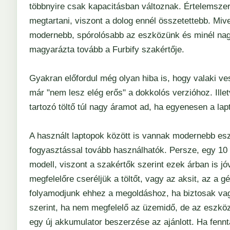
többnyire csak kapacitásban változnak. Értelemsze
megtartani, viszont a dolog ennél összetettebb. Mive
modernebb, spórolósabb az eszközünk és minél nag
magyarázta tovább a Furbify szakértője.
Gyakran előfordul még olyan hiba is, hogy valaki ve
már "nem lesz elég erős" a dokkolós verzióhoz. Illet
tartozó töltő túl nagy áramot ad, ha egyenesen a lap
A használt laptopok között is vannak modernebb es
fogyasztással tovább használhatók. Persze, egy 10
modell, viszont a szakértők szerint ezek árban is j
megfelelőre cseréljük a töltőt, vagy az aksit, az a
folyamodjunk ehhez a megoldáshoz, ha biztosak vag
szerint, ha nem megfelelő az üzemidő, de az eszkö
egy új akkumulator beszerzése az ajánlott. Ha fennt