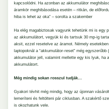
kapcsolódni. Ha azonban az akkumulátor meghibásodo
áramkör meghibásodása esetén – ritkán, de előfordul
hiba is lehet az oka” – sorolta a szakember
Ha elég magabiztosak vagyunk tehetünk mi is egy pró
az akkumulátort, vegyük ki és tartsuk 30 mp-ig tar
aksit, ezzel resetelve az áramot. Némely esetekben
laptopoknál a “akkumulátor-reset” még egyszerűbb (
akkumulátor jell, valamint mellette egy kis lyuk, ha 
akkumulátort.
Még mindig sokan rosszul tudják…
Gyakori tévhit még mindig, hogy az újonnan vásárolt 
lemeríteni és feltölteni pár ciklusban. A szakértő s
is okozhatunk vele.