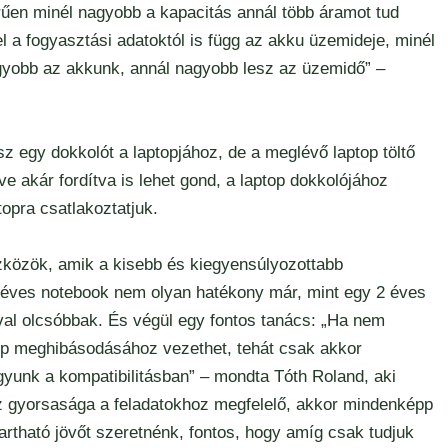
rűen minél nagyobb a kapacitás annál több áramot tud
l a fogyasztási adatoktól is függ az akku üzemideje, minél
yobb az akkunk, annál nagyobb lesz az üzemidő” –
sz egy dokkolót a laptopjához, de a meglévő laptop töltő
ve akár fordítva is lehet gond, a laptop dokkolójához
topra csatlakoztatjuk.
zközök, amik a kisebb és kiegyensúlyozottabb
 éves notebook nem olyan hatékony már, mint egy 2 éves
óval olcsóbbak. És végül egy fontos tanács: „Ha nem
 gép meghibásodásához vezethet, tehát csak akkor
yunk a kompatibilitásban” – mondta Tóth Roland, aki
z gyorsasága a feladatokhoz megfelelő, akkor mindenképp
artható jövőt szeretnénk, fontos, hogy amíg csak tudjuk