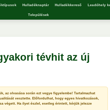
éktípusok
Hulladéknaptár
Hulladékkereső
Leadóhely k
Települések
yakori tévhit az új
érjük, az olvasása során ezt vegye figyelembe! Tartalmazhat
ualitását vesztette. Előfordulhat, hogy egyes hivatkozások,
végett. Ha ilyet észlel, esetleg érintett, kérjük jelezze