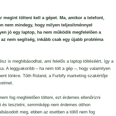
 megint tölteni kell a gépet. Ma, amikor a telefont,
yon nem mindegy, hogy milyen teljesítménnyel
yen jó egy laptop, ha nem működik megfelelően a
r az nem segítség, inkább csak egy újabb probléma
sz is meghibásodhat, ami felelős a laptop töltéséért, így a
a. A leggyakoribb – ha nem tölt a gép –, hogy valamilyen
ent tönkre. Tóth Roland, a Furbify marketing szakértője
gyelmet.
 nem fog megfelelően tölteni, ezt érdemes ellenőrizni
ni és tesztelni, semmiképp nem érdemes otthon
 hibásodott meg, ebben az esetben a töltő nem fog