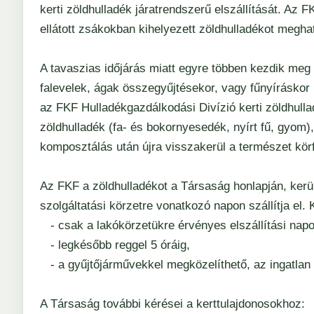
kerti zöldhulladék járatrendszerű elszállítását. Az FK
ellátott zsákokban kihelyezett zöldhulladékot megha
A tavaszias időjárás miatt egyre többen kezdik meg a
falevelek, ágak összegyűjtésekor, vagy fűnyíráskor 
az FKF Hulladékgazdálkodási Divízió kerti zöldhullad
zöldhulladék (fa- és bokornyesedék, nyírt fű, gyom),
komposztálás után újra visszakerül a természet kör
Az FKF a zöldhulladékot a Társaság honlapján, kerüle
szolgáltatási körzetre vonatkozó napon szállítja el. 
- csak a lakókörzetükre érvényes elszállítási napo
- legkésőbb reggel 5 óráig,
- a gyűjtőjárművekkel megközelíthető, az ingatlan el
A Társaság további kérései a kerttulajdonosokhoz: