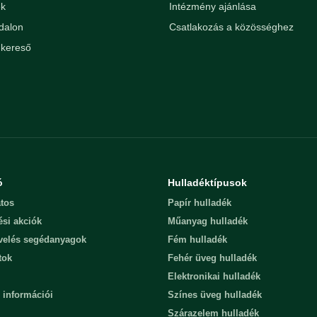
ek
Intézmény ajánlása
dalon
Csatlakozás a közösséghez
kereső
ó
Hulladéktípusok
tos
Papír hulladék
ési akciók
Műanyag hulladék
evelés segédanyagok
Fém hulladék
tok
Fehér üveg hulladék
Elektronikai hulladék
 információi
Színes üveg hulladék
Szárazelem hulladék