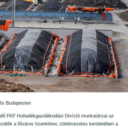
tés Budapesten
ödő FKF Hulladékgazdálkodási Divízió munkatársai az
zdték a főváros tizenkilenc zöldövezetes kerületében a