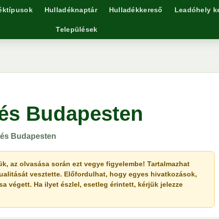
éktípusok
Hulladéknaptár
Hulladékkereső
Leadóhely k
Települések
tés Budapesten
jtés Budapesten
érjük, az olvasása során ezt vegye figyelembe! Tartalmazhat
ualitását vesztette. Előfordulhat, hogy egyes hivatkozások,
végett. Ha ilyet észlel, esetleg érintett, kérjük jelezze