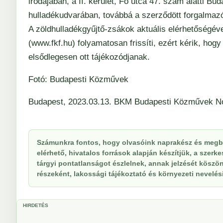
irodájában, a II. kerület, Fő utca 47. szám alatti Bu
hulladékudvarában, továbbá a szerződött forgalmaz
A zöldhulladékgyűjtő-zsákok aktuális elérhetőségév
(www.fkf.hu) folyamatosan frissíti, ezért kérik, ho
elsődlegesen ott tájékozódjanak.
Fotó: Budapesti Közművek
Budapest, 2023.03.13. BKM Budapesti Közművek Non
Számunkra fontos, hogy olvasóink naprakész és megbí
elérhető, hivatalos források alapján készítjük, a szer
tárgyi pontatlanságot észlelnek, annak jelzését köszöne
részeként, lakossági tájékoztató és környezeti nevelési 
HIRDETÉS