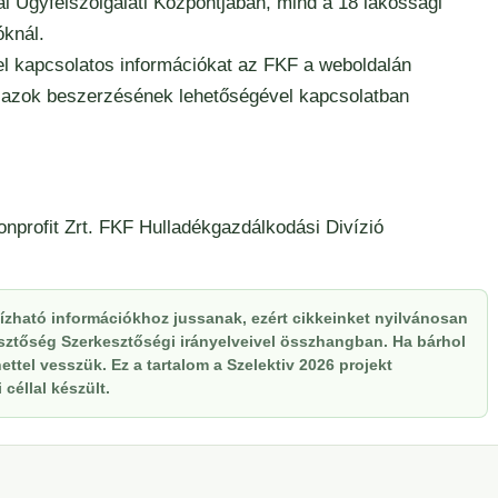
dai Ügyfélszolgálati Központjában, mind a 18 lakossági
óknál.
el kapcsolatos információkat az FKF a weboldalán
gy azok beszerzésének lehetőségével kapcsolatban
profit Zrt. FKF Hulladékgazdálkodási Divízió
zható információkhoz jussanak, ezért cikkeinket nyilvánosan
kesztőség Szerkesztőségi irányelveivel összhangban. Ha bárhol
ttel vesszük. Ez a tartalom a Szelektiv 2026 projekt
céllal készült.