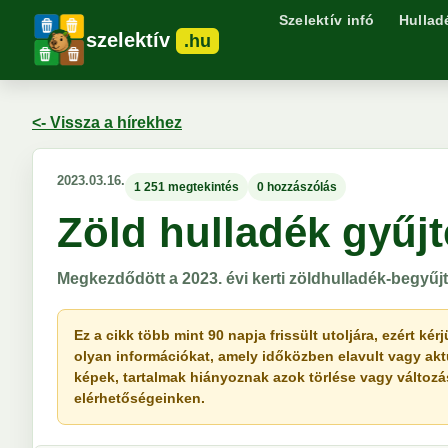
Szelektív infó
Hullad
szelektív
.hu
<- Vissza a hírekhez
2023.03.16.
1 251 megtekintés
0 hozzászólás
Zöld hulladék gyűj
Megkezdődött a 2023. évi kerti zöldhulladék-begyű
Ez a cikk több mint 90 napja frissült utoljára, ezért k
olyan információkat, amely időközben elavult vagy akt
képek, tartalmak hiányoznak azok törlése vagy változása 
elérhetőségeinken.