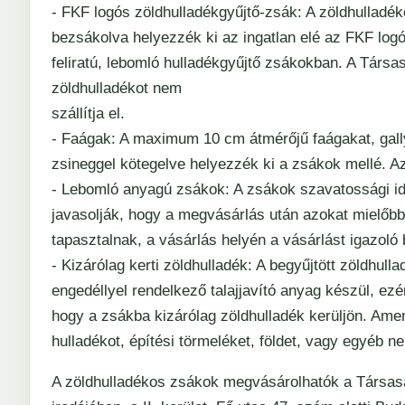
- FKF logós zöldhulladékgyűjtő-zsák: A zöldhulladék
bezsákolva helyezzék ki az ingatlan elé az FKF 
feliratú, lebomló hulladékgyűjtő zsákokban. A Társ
zöldhulladékot nem
szállítja el.
- Faágak: A maximum 10 cm átmérőjű faágakat, gall
zsineggel kötegelve helyezzék ki a zsákok mellé. Az
- Lebomló anyagú zsákok: A zsákok szavatossági id
javasolják, hogy a megvásárlás után azokat mielőb
tapasztalnak, a vásárlás helyén a vásárlást igazoló 
- Kizárólag kerti zöldhulladék: A begyűjtött zöldhull
engedéllyel rendelkező talajjavító anyag készül, ezé
hogy a zsákba kizárólag zöldhulladék kerüljön. Am
hulladékot, építési törmeléket, földet, vagy egyéb n
A zöldhulladékos zsákok megvásárolhatók a Társaság 