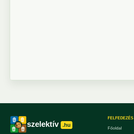
FELFEDEZÉS
szelektív
.hu
Főoldal