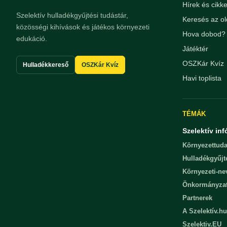
Hírek és cikk
Szelektív hulladékgyűjtési tudástár,
Keresés az ol
közösségi kihívások és játékos környezeti
Hova dobod? 
edukáció.
Játéktér
OSZKár Kvíz
Hulladékkereső
OSZKár Kvíz
Havi toplista
TÉMÁK
Szelektív inf
Környezettuda
Hulladékgyűjt
Környezeti-n
Önkormányza
Partnerek
A Szelektív.hu
Szelektiv.EU