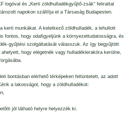
F logóval és „Kerti zöldhulladékgyűjtő-zsák” felirattal
tározott napokon szállítja el a Társaság Budapesten.
 kerti munkákat. A keletkező zöldhulladék, a lehullott
is fontos, hogy odafigyeljünk a környezettudatosságra, és
ék-gyűjtési szolgáltatását válasszuk. Az így begyűjtött
 ahelyett, hogy elégetnék vagy hulladéklerakóra kerülne,
forgásába.
ti bontásban elérhető térképeken feltüntetett, az adott
Kérik a lakosságot, hogy a zöldhulladékot:
n,
őtti jól látható helyre helyezzék ki.