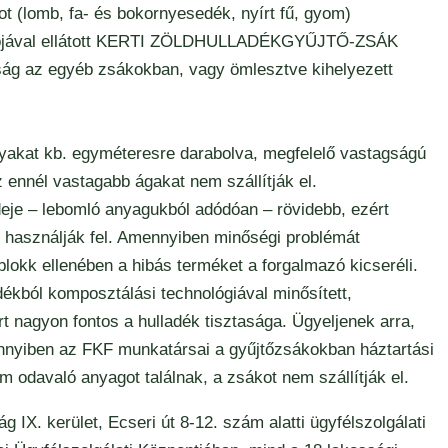
ot (lomb, fa- és bokornyesedék, nyírt fű, gyom)
logójával ellátott KERTI ZÖLDHULLADÉKGYŰJTŐ-ZSÁK
aság az egyéb zsákokban, vagy ömlesztve kihelyezett
yakat kb. egyméteresre darabolva, megfelelő vastagságú
 ennél vastagabb ágakat nem szállítják el.
eje – lebomló anyagukból adódóan – rövidebb, ezért
b használják fel. Amennyiben minőségi problémát
blokk ellenében a hibás terméket a forgalmazó kicseréli.
adékból komposztálási technológiával minősített,
rt nagyon fontos a hulladék tisztasága. Ügyeljenek arra,
ennyiben az FKF munkatársai a gyűjtőzsákokban háztartási
em odavaló anyagot találnak, a zsákot nem szállítják el.
IX. kerület, Ecseri út 8-12. szám alatti ügyfélszolgálati