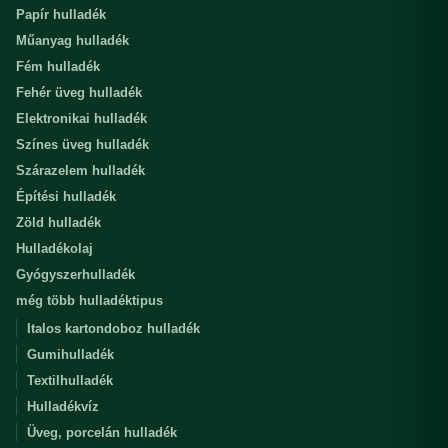
Papír hulladék
Műanyag hulladék
Fém hulladék
Fehér üveg hulladék
Elektronikai hulladék
Színes üveg hulladék
Szárazelem hulladék
Építési hulladék
Zöld hulladék
Hulladékolaj
Gyógyszerhulladék
még több hulladéktipus
Italos kartondoboz hulladék
Gumihulladék
Textilhulladék
Hulladékvíz
Üveg, porcelán hulladék