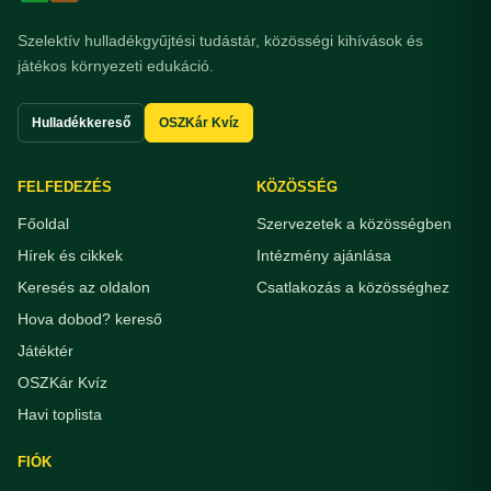
Szelektív hulladékgyűjtési tudástár, közösségi kihívások és
játékos környezeti edukáció.
Hulladékkereső
OSZKár Kvíz
FELFEDEZÉS
KÖZÖSSÉG
Főoldal
Szervezetek a közösségben
Hírek és cikkek
Intézmény ajánlása
Keresés az oldalon
Csatlakozás a közösséghez
Hova dobod? kereső
Játéktér
OSZKár Kvíz
Havi toplista
FIÓK