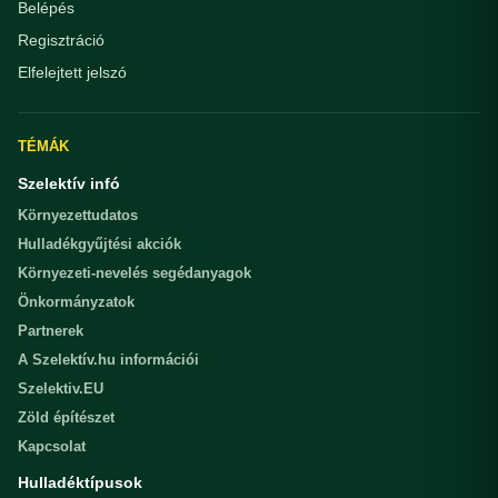
Belépés
Regisztráció
Elfelejtett jelszó
TÉMÁK
Szelektív infó
Környezettudatos
Hulladékgyűjtési akciók
Környezeti-nevelés segédanyagok
Önkormányzatok
Partnerek
A Szelektív.hu információi
Szelektiv.EU
Zöld építészet
Kapcsolat
Hulladéktípusok