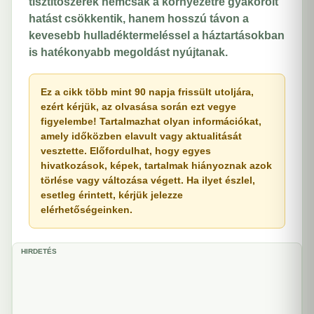
tisztítószerek nemcsak a környezetre gyakorolt
hatást csökkentik, hanem hosszú távon a
kevesebb hulladéktermeléssel a háztartásokban
is hatékonyabb megoldást nyújtanak.
Ez a cikk több mint 90 napja frissült utoljára,
ezért kérjük, az olvasása során ezt vegye
figyelembe! Tartalmazhat olyan információkat,
amely időközben elavult vagy aktualitását
vesztette. Előfordulhat, hogy egyes
hivatkozások, képek, tartalmak hiányoznak azok
törlése vagy változása végett. Ha ilyet észlel,
esetleg érintett, kérjük jelezze
elérhetőségeinken.
HIRDETÉS