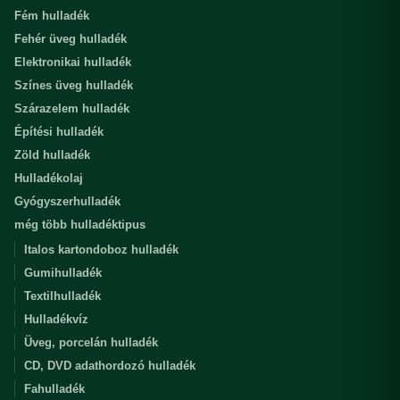
Fém hulladék
Fehér üveg hulladék
Elektronikai hulladék
Színes üveg hulladék
Szárazelem hulladék
Építési hulladék
Zöld hulladék
Hulladékolaj
Gyógyszerhulladék
még több hulladéktipus
Italos kartondoboz hulladék
Gumihulladék
Textilhulladék
Hulladékvíz
Üveg, porcelán hulladék
CD, DVD adathordozó hulladék
Fahulladék