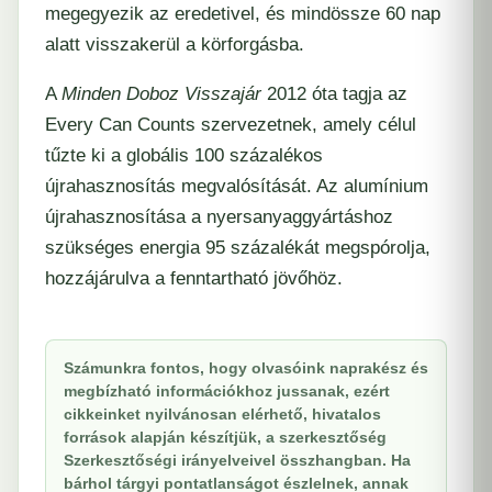
megegyezik az eredetivel, és mindössze 60 nap
alatt visszakerül a körforgásba.
A
Minden Doboz Visszajár
2012 óta tagja az
Every Can Counts szervezetnek, amely célul
tűzte ki a globális 100 százalékos
újrahasznosítás megvalósítását. Az alumínium
újrahasznosítása a nyersanyaggyártáshoz
szükséges energia 95 százalékát megspórolja,
hozzájárulva a fenntartható jövőhöz.
Számunkra fontos, hogy olvasóink naprakész és
megbízható információkhoz jussanak, ezért
cikkeinket nyilvánosan elérhető, hivatalos
források alapján készítjük, a szerkesztőség
Szerkesztőségi irányelveivel összhangban. Ha
bárhol tárgyi pontatlanságot észlelnek, annak