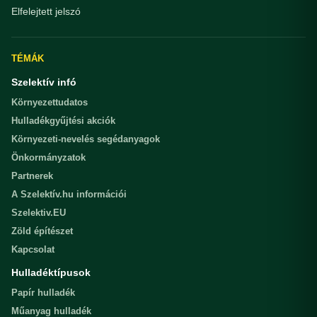
Elfelejtett jelszó
TÉMÁK
Szelektív infó
Környezettudatos
Hulladékgyűjtési akciók
Környezeti-nevelés segédanyagok
Önkormányzatok
Partnerek
A Szelektív.hu információi
Szelektiv.EU
Zöld építészet
Kapcsolat
Hulladéktípusok
Papír hulladék
Műanyag hulladék