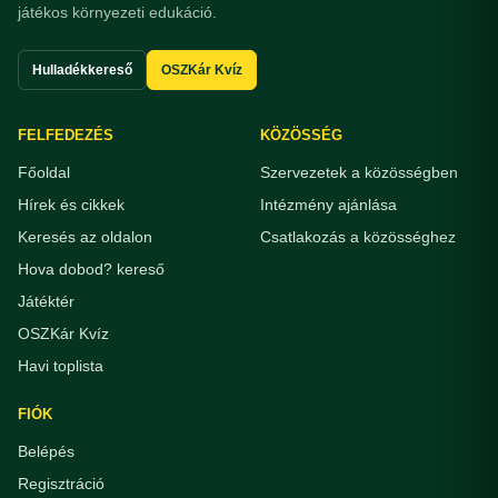
játékos környezeti edukáció.
Hulladékkereső
OSZKár Kvíz
FELFEDEZÉS
KÖZÖSSÉG
Főoldal
Szervezetek a közösségben
Hírek és cikkek
Intézmény ajánlása
Keresés az oldalon
Csatlakozás a közösséghez
Hova dobod? kereső
Játéktér
OSZKár Kvíz
Havi toplista
FIÓK
Belépés
Regisztráció