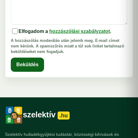
Elfogadom a
hozzászólási szabályzatot
.
A hozzászólás moderálás után jelenik meg. E-mail címet
nem kérünk. A spamszűrés miatt a túl sok linket tartalmazó
beküldéseket nem fogadjuk.
Beküldés
szelektív
.hu
Szelektív hulladékgyűjtési tudástár, közösségi kihívások és