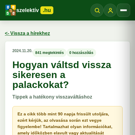
szelektív
.hu
Menü
<- Vissza a hírekhez
2024.11.20.
841 megtekintés
0 hozzászólás
Hogyan váltsd vissza
sikeresen a
palackokat?
Tippek a hatékony visszaváltáshoz
Ez a cikk több mint 90 napja frissült utoljára,
ezért kérjük, az olvasása során ezt vegye
figyelembe! Tartalmazhat olyan információkat,
amely időközben elavult vagy aktualitását