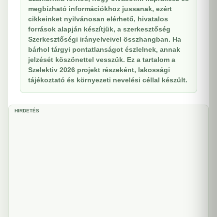
megbízható információkhoz jussanak, ezért
cikkeinket nyilvánosan elérhető, hivatalos
források alapján készítjük, a szerkesztőség
Szerkesztőségi irányelveivel összhangban. Ha
bárhol tárgyi pontatlanságot észlelnek, annak
jelzését köszönettel vesszük. Ez a tartalom a
Szelektiv 2026 projekt részeként, lakossági
tájékoztató és környezeti nevelési céllal készült.
HIRDETÉS