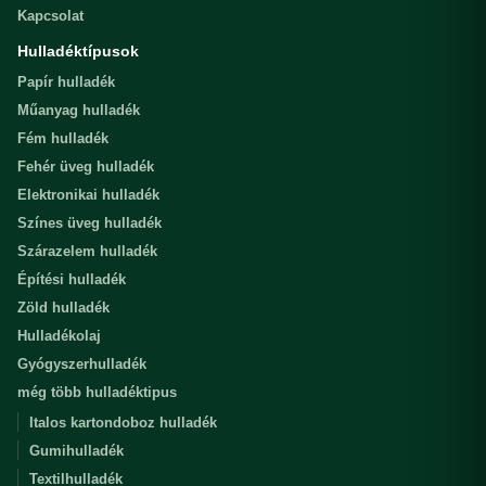
Kapcsolat
Hulladéktípusok
Papír hulladék
Műanyag hulladék
Fém hulladék
Fehér üveg hulladék
Elektronikai hulladék
Színes üveg hulladék
Szárazelem hulladék
Építési hulladék
Zöld hulladék
Hulladékolaj
Gyógyszerhulladék
még több hulladéktipus
Italos kartondoboz hulladék
Gumihulladék
Textilhulladék