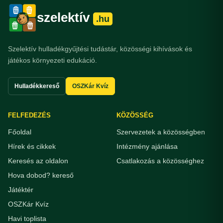
szelektív
.hu
Szelektív hulladékgyűjtési tudástár, közösségi kihívások és
játékos környezeti edukáció.
Hulladékkereső
OSZKár Kvíz
FELFEDEZÉS
KÖZÖSSÉG
Főoldal
Szervezetek a közösségben
Hírek és cikkek
Intézmény ajánlása
Keresés az oldalon
Csatlakozás a közösséghez
Hova dobod? kereső
Játéktér
OSZKár Kvíz
Havi toplista