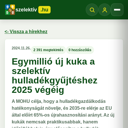
szelektív
.hu
Menü
<- Vissza a hírekhez
2024.11.26.
2 391 megtekintés
0 hozzászólás
Egymillió új kuka a
szelektív
hulladékgyűjtéshez
2025 végéig
A MOHU célja, hogy a hulladékgazdálkodás
hatékonyságát növelje, és 2035-re elérje az EU
által előírt 65%-os újrahasznosítási arányt. Az új
kukák nemcsak praktikusabbak, hanem