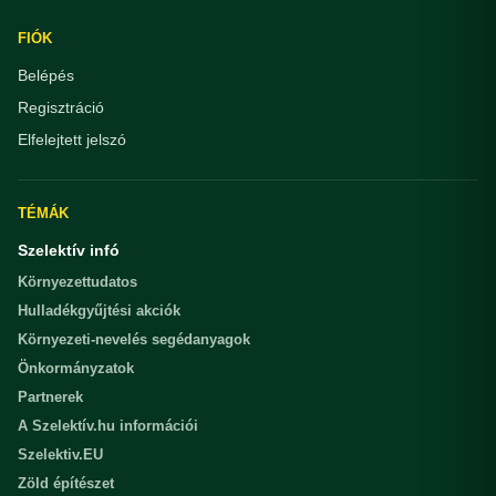
FIÓK
Belépés
Regisztráció
Elfelejtett jelszó
TÉMÁK
Szelektív infó
Környezettudatos
Hulladékgyűjtési akciók
Környezeti-nevelés segédanyagok
Önkormányzatok
Partnerek
A Szelektív.hu információi
Szelektiv.EU
Zöld építészet