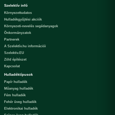
Szelektív infó
Környezettudatos
Hulladékgyűjtési akciók
Környezeti-nevelés segédanyagok
Önkormányzatok
Partnerek
A Szelektív.hu információi
Szelektiv.EU
Zöld építészet
Kapcsolat
Hulladéktípusok
Papír hulladék
Műanyag hulladék
Fém hulladék
Fehér üveg hulladék
Elektronikai hulladék