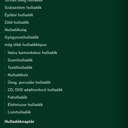
Színes üveg hulladék
Szárazelem hulladék
Építési hulladék
Zöld hulladék
Hulladékolaj
Gyógyszerhulladék
még több hulladéktipus
Italos kartondoboz hulladék
Gumihulladék
Textilhulladék
Hulladékvíz
Üveg, porcelán hulladék
CD, DVD adathordozó hulladék
Fahulladék
Élelmiszer hulladék
Lomhulladék
Hulladéknaptár