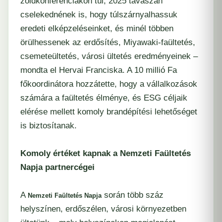
zöldkonferenciákon túl, 2025 tavaszán
cselekednének is, hogy túlszárnyalhassuk
eredeti elképzeléseinket, és minél többen
örülhessenek az erdősítés, Miyawaki-faültetés,
csemeteültetés, városi ültetés eredményeinek –
mondta el Hervai Franciska. A 10 millió Fa
főkoordinátora hozzátette, hogy a vállalkozások
számára a faültetés élménye, és ESG céljaik
elérése mellett komoly brandépítési lehetőséget
is biztosítanak.
Komoly értéket kapnak a Nemzeti Faültetés
Napja partnercégei
A
során több száz
Nemzeti Faültetés Napja
helyszínen, erdőszélen, városi környezetben