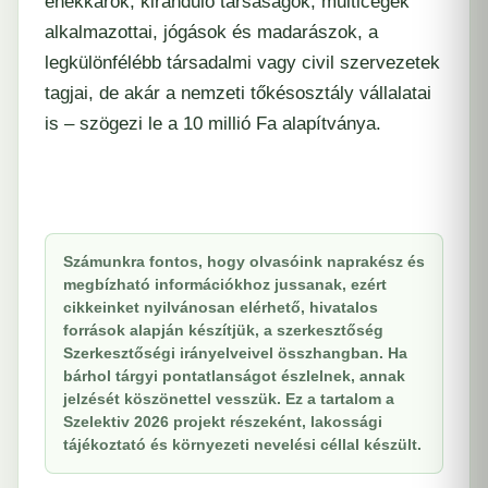
énekkarok, kiránduló társaságok, multicégek
alkalmazottai, jógások és madarászok, a
legkülönfélébb társadalmi vagy civil szervezetek
tagjai, de akár a nemzeti tőkésosztály vállalatai
is – szögezi le a 10 millió Fa alapítványa.
Számunkra fontos, hogy olvasóink naprakész és
megbízható információkhoz jussanak, ezért
cikkeinket nyilvánosan elérhető, hivatalos
források alapján készítjük, a szerkesztőség
Szerkesztőségi irányelveivel összhangban. Ha
bárhol tárgyi pontatlanságot észlelnek, annak
jelzését köszönettel vesszük. Ez a tartalom a
Szelektiv 2026 projekt részeként, lakossági
tájékoztató és környezeti nevelési céllal készült.