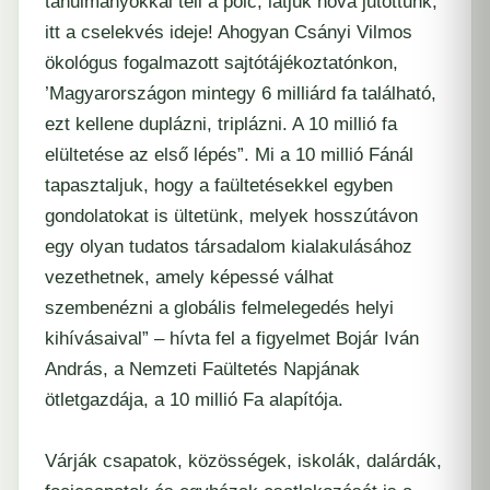
tanulmányokkal teli a polc, látjuk hová jutottunk,
itt a cselekvés ideje! Ahogyan Csányi Vilmos
ökológus fogalmazott sajtótájékoztatónkon,
’Magyarországon mintegy 6 milliárd fa található,
ezt kellene duplázni, triplázni. A 10 millió fa
elültetése az első lépés
”. Mi a 10 millió Fánál
tapasztaljuk, hogy a faültetésekkel egyben
gondolatokat is ültetünk, melyek hosszútávon
egy olyan tudatos társadalom kialakulásához
vezethetnek, amely képessé válhat
szembenézni a globális felmelegedés helyi
kihívásaival” – hívta fel a figyelmet Bojár Iván
András, a Nemzeti Faültetés Napjának
ötletgazdája, a 10 millió Fa alapítója.
Várják csapatok, közösségek, iskolák, dalárdák,