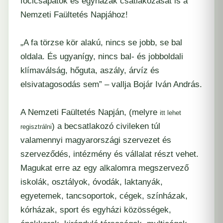
focicsapatok és egyházak csatlakozását is a
Nemzeti Faültetés Napjához!
„A fa törzse kör alakú, nincs se jobb, se bal
oldala. És ugyanígy, nincs bal- és jobboldali
klímaválság, hőguta, aszály, árvíz és
elsivatagosodás sem” – vallja Bojár Iván András.
A Nemzeti Faültetés Napján, (melyre
itt lehet
) a becsatlakozó civileken túl
regisztrálni
valamennyi magyarországi szervezet és
szerveződés, intézmény és vállalat részt vehet.
Magukat erre az egy alkalomra megszervező
iskolák, osztályok, óvodák, laktanyák,
egyetemek, tancsoportok, cégek, színházak,
kórházak, sport és egyházi közösségek,