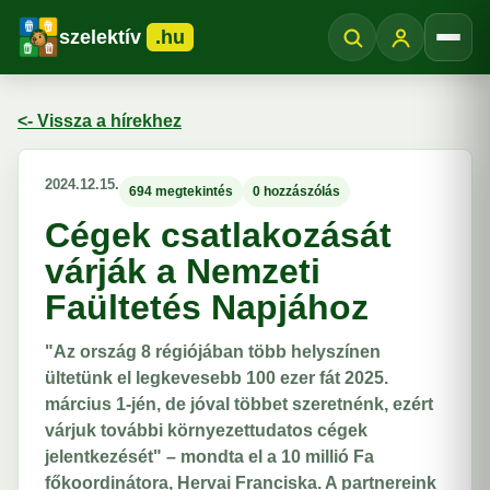
szelektív
.hu
Menü
<- Vissza a hírekhez
2024.12.15.
694 megtekintés
0 hozzászólás
Cégek csatlakozását
várják a Nemzeti
Faültetés Napjához
"Az ország 8 régiójában több helyszínen
ültetünk el legkevesebb 100 ezer fát 2025.
március 1-jén, de jóval többet szeretnénk, ezért
várjuk további környezettudatos cégek
jelentkezését" – mondta el a 10 millió Fa
főkoordinátora, Hervai Franciska. A partnereink