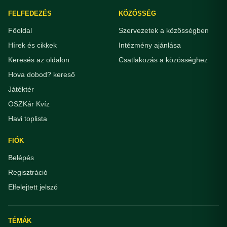
FELFEDEZÉS
KÖZÖSSÉG
Főoldal
Szervezetek a közösségben
Hírek és cikkek
Intézmény ajánlása
Keresés az oldalon
Csatlakozás a közösséghez
Hova dobod? kereső
Játéktér
OSZKár Kvíz
Havi toplista
FIÓK
Belépés
Regisztráció
Elfelejtett jelszó
TÉMÁK