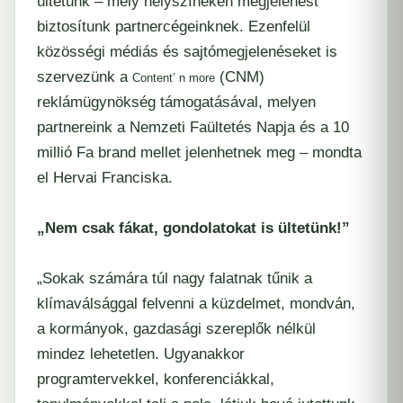
ültetünk – mely helyszíneken megjelenést
biztosítunk partnercégeinknek. Ezenfelül
közösségi médiás és sajtómegjelenéseket is
szervezünk a
(CNM)
Content’ n more
reklámügynökség támogatásával, melyen
partnereink a Nemzeti Faültetés Napja és a 10
millió Fa brand mellet jelenhetnek meg – mondta
el Hervai Franciska.
„Nem csak fákat, gondolatokat is ültetünk!”
„Sokak számára túl nagy falatnak tűnik a
klímaválsággal felvenni a küzdelmet, mondván,
a kormányok, gazdasági szereplők nélkül
mindez lehetetlen. Ugyanakkor
programtervekkel, konferenciákkal,