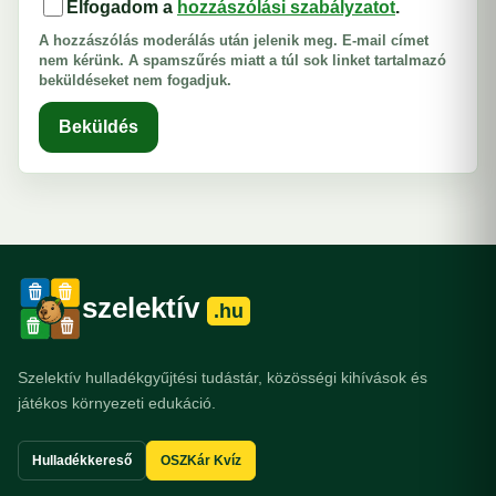
Elfogadom a
hozzászólási szabályzatot
.
A hozzászólás moderálás után jelenik meg. E-mail címet
nem kérünk. A spamszűrés miatt a túl sok linket tartalmazó
beküldéseket nem fogadjuk.
Beküldés
szelektív
.hu
Szelektív hulladékgyűjtési tudástár, közösségi kihívások és
játékos környezeti edukáció.
Hulladékkereső
OSZKár Kvíz