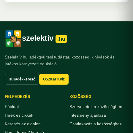
szelektív
.hu
Szelektív hulladékgyűjtési tudástár, közösségi kihívások és
játékos környezeti edukáció.
Hulladékkereső
OSZKár Kvíz
FELFEDEZÉS
KÖZÖSSÉG
Főoldal
Szervezetek a közösségben
Hírek és cikkek
Intézmény ajánlása
Keresés az oldalon
Csatlakozás a közösséghez
Hova dobod? kereső