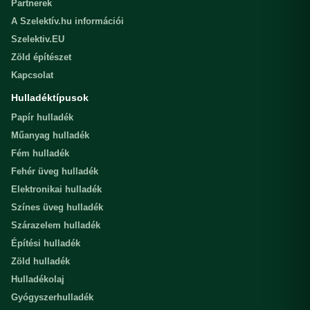
Partnerek
A Szelektív.hu információi
Szelektiv.EU
Zöld építészet
Kapcsolat
Hulladéktípusok
Papír hulladék
Műanyag hulladék
Fém hulladék
Fehér üveg hulladék
Elektronikai hulladék
Színes üveg hulladék
Szárazelem hulladék
Építési hulladék
Zöld hulladék
Hulladékolaj
Gyógyszerhulladék