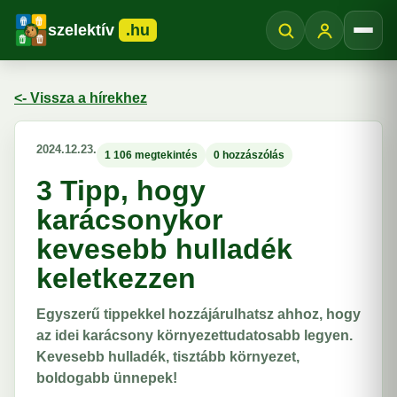
szelektív
.hu
Menü
<- Vissza a hírekhez
2024.12.23.
1 106 megtekintés
0 hozzászólás
3 Tipp, hogy
karácsonykor
kevesebb hulladék
keletkezzen
Egyszerű tippekkel hozzájárulhatsz ahhoz, hogy
az idei karácsony környezettudatosabb legyen.
Kevesebb hulladék, tisztább környezet,
boldogabb ünnepek!