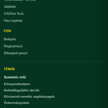
Játéktér
OSZKár Kvíz
Havi toplista
FIÓK
Belépés
Regisztráció
Elfelejtett jelszó
TÉMÁK
Szelektív infó
Környezettudatos
Hulladékgyűjtési akciók
Környezeti-nevelés segédanyagok
Önkormányzatok