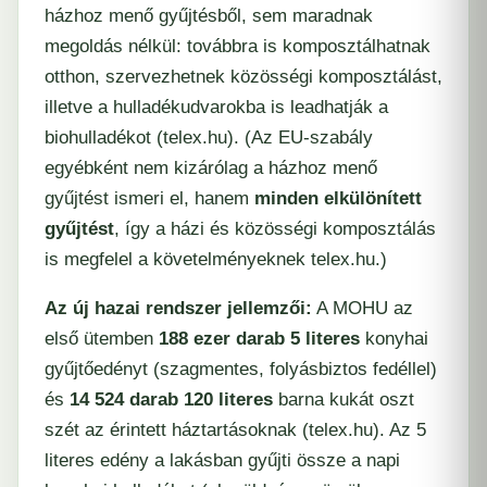
házhoz menő gyűjtésből, sem maradnak
megoldás nélkül: továbbra is komposztálhatnak
otthon, szervezhetnek közösségi komposztálást,
illetve a hulladékudvarokba is leadhatják a
biohulladékot​ (​
telex.hu
). (Az EU-szabály
egyébként nem kizárólag a házhoz menő
gyűjtést ismeri el, hanem
minden elkülönített
gyűjtést
, így a házi és közösségi komposztálás
is megfelel a követelményeknek ​
telex.hu
.)
Az új hazai rendszer jellemzői:
A MOHU az
első ütemben
188 ezer darab 5 literes
konyhai
gyűjtőedényt (szagmentes, folyásbiztos fedéllel)
és
14 524 darab 120 literes
barna kukát oszt
szét az érintett háztartásoknak (​
telex.hu
). Az 5
literes edény a lakásban gyűjti össze a napi