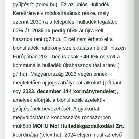
gyűjtését (​
telex.hu
). Ez az uniós Hulladék
Keretirányelv módosításának része, mely
szerint 2030-ra a települési hulladék legalább
60%-át,
2035-re pedig 65%
-át újra kell
hasznosítani​ (
g7.hu
). E cél nem érhető el a
biohulladék hatékony szelektálása nélkül, hiszen
Európában 2021-ben is csak ~
49,6%
-os volt a
kommunális hulladék újrahasznosítási arány (​
g7.hu
). Magyarország 2023 végén ennek
megfelelően új jogszabályokat alkotott (például
egy
2023. december 14-i kormányrendelet
),
amelyek előírják a biohulladék szelektív
gyűjtésének bevezetését. A gyakorlati
megvalósítást a koncessziós rendszerben
működő
MOHU Mol Hulladékgazdálkodási Zrt.
koordinálja (​
telex.hu
). 2024 elején indul az első