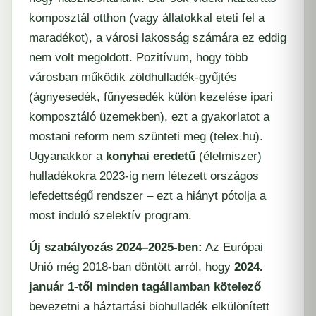
komposztál otthon (vagy állatokkal eteti fel a
maradékot), a városi lakosság számára ez eddig
nem volt megoldott. Pozitívum, hogy több
városban működik zöldhulladék-gyűjtés
(ágnyesedék, fűnyesedék külön kezelése ipari
komposztáló üzemekben), ezt a gyakorlatot a
mostani reform nem szünteti meg (​
telex.hu
).
Ugyanakkor a
konyhai eredetű
(élelmiszer)
hulladékokra 2023-ig nem létezett országos
lefedettségű rendszer – ezt a hiányt pótolja a
most induló szelektív program.
Új szabályozás 2024–2025-ben:
Az Európai
Unió még 2018-ban döntött arról, hogy
2024.
január 1-től minden tagállamban kötelező
bevezetni a háztartási biohulladék elkülönített