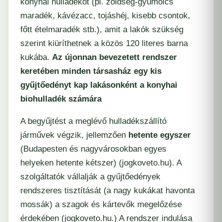
konyhai hulladékot (pl. zöldség-gyümölcs
maradék, kávézacc, tojáshéj, kisebb csontok,
főtt ételmaradék stb.), amit a lakók szükség
szerint kiüríthetnek a közös 120 literes barna
kukába.
Az újonnan bevezetett rendszer
keretében minden társasház egy kis
gyűjtőedényt kap lakásonként a konyhai
biohulladék számára
A begyűjtést a meglévő hulladékszállító
járművek végzik, jellemzően
hetente egyszer
(Budapesten és nagyvárosokban egyes
helyeken hetente kétszer) (​
jogkoveto.hu
). A
szolgáltatók vállalják a gyűjtőedények
rendszeres tisztítását (a nagy kukákat havonta
mossák) a szagok és kártevők megelőzése
érdekében (​
jogkoveto.hu
.) A rendszer indulása