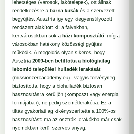
lehetséges (városok, lakótelepek), ott állnak
rendelkezésre a
barna kukák
és a szervezett
begyűjtés. Ausztria így egy kiegyensúlyozott
rendszert alakított ki: a falvakban,
kertvárosokban sok a
házi komposztáló
, míg a
városokban hatékony közösségi gyűjtés
működik. A megoldás olyan sikeres, hogy
Ausztria
2009-ben betiltotta a biológiailag
lebomló települési hulladék lerakását
(
missionzeroacademy.eu
)– vagyis törvényileg
biztosította, hogy a biohulladék biztosan
hasznosításra kerüljön (komposzt vagy energia
formájában), ne pedig szemétlerakóba. Ez a
tiltás gyakorlatilag kikényszerítette a 100%-os
hasznosítást: ma az osztrák lerakókba már csak
nyomokban kerül szerves anyag.