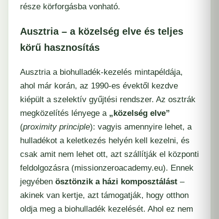
része körforgásba vonható.
Ausztria – a közelség elve és teljes
körű hasznosítás
Ausztria a biohulladék-kezelés mintapéldája,
ahol már korán, az 1990-es évektől kezdve
kiépült a szelektív gyűjtési rendszer. Az osztrák
megközelítés lényege a
„közelség elve”
(
proximity principle
): vagyis amennyire lehet, a
hulladékot a keletkezés helyén kell kezelni, és
csak amit nem lehet ott, azt szállítják el központi
feldolgozásra (​
missionzeroacademy.eu
). Ennek
jegyében
ösztönzik a házi komposztálást
–
akinek van kertje, azt támogatják, hogy otthon
oldja meg a biohulladék kezelését. Ahol ez nem