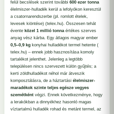
felül becslések szerint további
600 ezer tonna
élelmiszer-hulladék kerül a lefolyókon keresztül
a csatornarendszerbe (pl. romlott ételek,
levesek kiöntése) (​
telex.hu
). Összesen tehát
évente
közel 1 millió tonna
értékes szerves
anyag vész kárba. Egy átlagos magyar ember
0,5–0,9 kg
konyhai hulladékot termel hetente (​
telex.hu
) – ennek jobb hasznosítása komoly
tartalékot jelenthet. Jelenleg a legtöbb
településen nincs szervezett külön gyűjtés; a
kerti zöldhulladékot néhol már átveszik
komposztálásra, de a háztartási
élelmiszer-
maradékok szinte teljes egésze vegyes
szemétként
végzi. Ennek következménye, hogy
a lerakókban a dinnyékhez hasonló magas
víztartalmú hulladék rohad és metánt termel, az