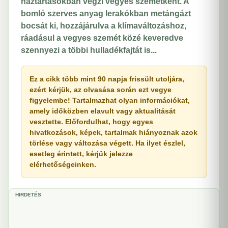
háztartásokban végzi vegyes szemétként. A
bomló szerves anyag lerakókban metángázt
bocsát ki, hozzájárulva a klímaváltozáshoz,
ráadásul a vegyes szemét közé keveredve
szennyezi a többi hulladékfajtát is...
Ez a cikk több mint 90 napja frissült utoljára,
ezért kérjük, az olvasása során ezt vegye
figyelembe! Tartalmazhat olyan információkat,
amely időközben elavult vagy aktualitását
vesztette. Előfordulhat, hogy egyes
hivatkozások, képek, tartalmak hiányoznak azok
törlése vagy változása végett. Ha ilyet észlel,
esetleg érintett, kérjük jelezze
elérhetőségeinken.
HIRDETÉS