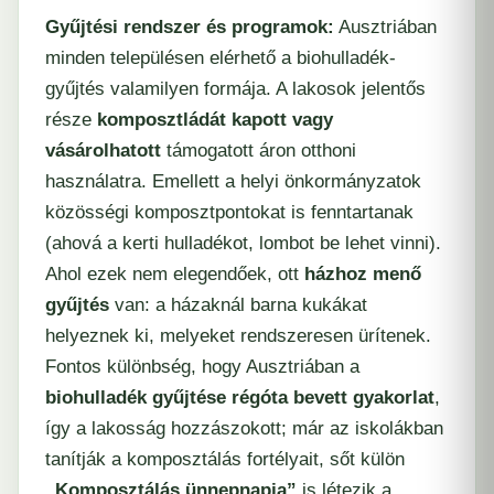
Gyűjtési rendszer és programok:
Ausztriában
minden településen elérhető a biohulladék-
gyűjtés valamilyen formája. A lakosok jelentős
része
komposztládát kapott vagy
vásárolhatott
támogatott áron otthoni
használatra. Emellett a helyi önkormányzatok
közösségi komposztpontokat is fenntartanak
(ahová a kerti hulladékot, lombot be lehet vinni).
Ahol ezek nem elegendőek, ott
házhoz menő
gyűjtés
van: a házaknál barna kukákat
helyeznek ki, melyeket rendszeresen ürítenek.
Fontos különbség, hogy Ausztriában a
biohulladék gyűjtése régóta bevett gyakorlat
,
így a lakosság hozzászokott; már az iskolákban
tanítják a komposztálás fortélyait, sőt külön
„Komposztálás ünnepnapja”
is létezik a