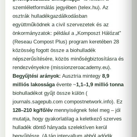
szemléletformálás jegyében​ (
telex.hu
). Az
osztrák hulladékgazdálkodásban
együttműködnek a civil szervezetek és az
önkormányzatok: például a „Komposzt Hálózat”
(Reseau Compost Plus) program keretében 28
közösség fogott össze a biohulladék
népszerűsítésére, közös minőségbiztosításra és
rendezvényekre (​​
missionzeroacademy.eu
).
Begyűjtési arányok:
Ausztria mintegy
8,9
milliós lakossága
évente ~
1,1–1,9 millió tonna
biohulladékot gyűjt össze külön (​
journals.sagepub.com
​
compostnetwork.info
). Ez
128–210 kg/fő/év
mennyiségnek felel meg – jól
mutatja, hogy gyakorlatilag a keletkező szerves
hulladék döntő hányada szelektíven kerül
begyűjtésre. (A tág intervallum abból adódik,