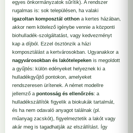
egyes önkormányzatok sűrítik). A rendszer
rugalmas is: sok településen, ha valaki
igazoltan komposztál otthon
a kertes házában,
akkor nem kötelező igénybe vennie a központi
biohulladék-szolgáltatást, vagy kedvezményt
kap a díjból. Ezzel ösztönzik a házi
komposztálást a kertvárosokban. Ugyanakkor a
nagyvárosokban és lakótelepeken
is megoldott
a gyűjtés: külön edényeket helyeznek ki a
hulladékgyűjtő pontokon, amelyeket
rendszeresen ürítenek. A német modellre
jellemző a
pontosság és ellenőrzés
: a
hulladékszállítók figyelik a biokukák tartalmát,
és ha nem odavaló anyagot találnak (pl.
műanyag zacskót), figyelmeztetik a lakót vagy
akár meg is tagadhatják az elszállítást. Így