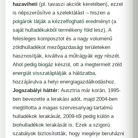
hazaviheti
(pl. tavaszi akciók keretében), ezzel
is népszerűsítve a szelektálást – hiszen a
polgárok látják a kézzelfogható eredményt (a
saját hulladékukból termékeny föld lesz). A
felesleges komposztot és a nagy volumenű
zöldhulladékot mezőgazdasági területeken
hasznosítják, kiváltva a műtrágyák egy részét.
Ahol pedig biogáz készül, ott a megtermelt zöld
energiát visszatáplálják a hálózatba,
hozzájárulva a helyi energiagazdálkodáshoz.
Jogszabályi háttér:
Ausztria már korán, 1995-
ben bevezette a lerakási adót, majd 2004-ben
megtiltotta a magas szervesanyag-tartalmú
hulladékok lerakását, 2009-től pedig külön a
biohulladékok lerakását is. Ezek a szigorú
szabályok biztosították, hogy megérje beruházni