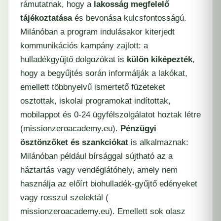
rámutatnak, hogy a
lakosság megfelelő
tájékoztatása
és bevonása kulcsfontosságú.
Milánóban a program indulásakor kiterjedt
kommunikációs kampány zajlott: a
hulladékgyűjtő dolgozókat is
külön kiképezték
,
hogy a begyűjtés során informálják a lakókat,
emellett többnyelvű ismertető füzeteket
osztottak, iskolai programokat indítottak,
mobilappot és 0-24 ügyfélszolgálatot hoztak létre
(​
missionzeroacademy.eu
).
Pénzügyi
ösztönzőket és szankciókat
is alkalmaznak:
Milánóban például bírsággal sújtható az a
háztartás vagy vendéglátóhely, amely nem
használja az előírt biohulladék-gyűjtő edényeket
vagy rosszul szelektál (​
missionzeroacademy.eu
). Emellett sok olasz