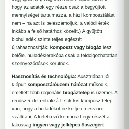
hogy az adatok egy része csak a begyűjtött
mennyiséget tartalmazza, a házi komposztálást
nem – ha azt is beleszámoljuk, a valódi érték
inkább a felső határhoz közelít.) A gyűjtött
biohulladék szinte teljes egészét
újrahasznosítják:
komposzt vagy biogáz
lesz
belőle, hulladéklerakóba csak a feldolgozhatatlan
szennyeződések kerülnek.
Hasznosítás és technológia:
Ausztriában jól
kiépült
komposztálóüzem-hálózat
működik,
emellett több regionális
biogáztelep
is üzemel. A
rendszer decentralizált: sok kis komposzttelep
van, hogy a hulladékot ne kelljen messzire
szállítani. A keletkező komposzt egy részét a
lakosság
ingyen vagy jelképes összegért