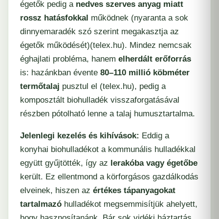
égetők pedig a
nedves szerves anyag miatt
rossz hatásfokkal
működnek (nyaranta a sok
dinnyemaradék szó szerint megakasztja az
égetők működését)​
(
telex.hu
). Mindez nemcsak
éghajlati probléma, hanem
elherdált erőforrás
is: hazánkban évente
80–110 millió köbméter
termőtalaj
pusztul el (​
telex.hu
), pedig a
komposztált biohulladék visszaforgatásával
részben pótolható lenne a talaj humusztartalma.
Jelenlegi kezelés és kihívások:
Eddig a
konyhai biohulladékot a kommunális hulladékkal
együtt gyűjtötték, így az
lerakóba vagy égetőbe
került. Ez ellentmond a körforgásos gazdálkodás
elveinek, hiszen az
értékes tápanyagokat
tartalmazó
hulladékot megsemmisítjük ahelyett,
hogy hasznosítanánk. Bár sok vidéki háztartás