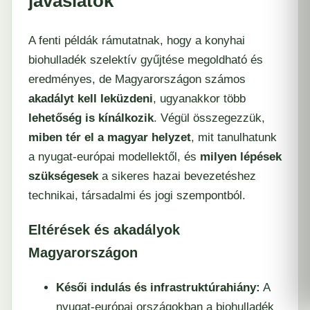
javaslatok
A fenti példák rámutatnak, hogy a konyhai
biohulladék szelektív gyűjtése megoldható és
eredményes, de Magyarországon számos
akadályt kell leküzdeni
, ugyanakkor több
lehetőség is kínálkozik
. Végül összegezzük,
miben tér el a magyar helyzet
, mit tanulhatunk
a nyugat-európai modellektől, és
milyen lépések
szükségesek
a sikeres hazai bevezetéshez
technikai, társadalmi és jogi szempontból.
Eltérések és akadályok
Magyarországon
Késői indulás és infrastruktúrahiány:
A
nyugat-európai országokban a biohulladék