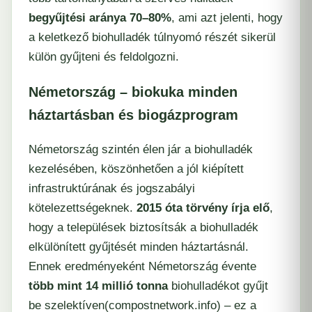
begyűjtési aránya 70–80%
, ami azt jelenti, hogy
a keletkező biohulladék túlnyomó részét sikerül
külön gyűjteni és feldolgozni.
Németország – biokuka minden
háztartásban és biogázprogram
Németország szintén élen jár a biohulladék
kezelésében, köszönhetően a jól kiépített
infrastruktúrának és jogszabályi
kötelezettségeknek.
2015 óta törvény írja elő
,
hogy a települések biztosítsák a biohulladék
elkülönített gyűjtését minden háztartásnál.
Ennek eredményeként Németország évente
több mint 14 millió tonna
biohulladékot gyűjt
be szelektíven​
(
compostnetwork.info
) – ez a