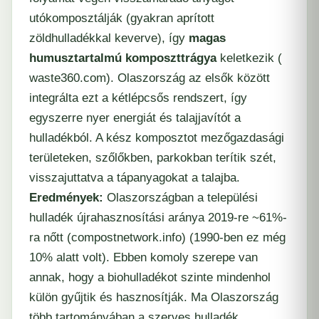
utókomposztálják (gyakran aprított
zöldhulladékkal keverve), így
magas
humusztartalmú komposzttrágya
keletkezik (​
waste360.com
). Olaszország az elsők között
integrálta ezt a kétlépcsős rendszert, így
egyszerre nyer energiát és talajjavítót a
hulladékból. A kész komposztot mezőgazdasági
területeken, szőlőkben, parkokban terítik szét,
visszajuttatva a tápanyagokat a talajba.
Eredmények:
Olaszországban a települési
hulladék újrahasznosítási aránya 2019-re ~61%-
ra nőtt (​
compostnetwork.info
) (1990-ben ez még
10% alatt volt). Ebben komoly szerepe van
annak, hogy a biohulladékot szinte mindenhol
külön gyűjtik és hasznosítják. Ma Olaszország
több tartományában a szerves hulladék