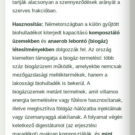
tartják alacsonyan a szennyeződések arányát a
szerves frakcióban.
Hasznosítás:
Németországban a külön gyűjtött
biohulladékot kiterjedt kapacitású
komposztáló
üzemekben
és
anaerob lebontó (biogáz)
létesítményekben
dolgozzák fel. Az ország
kiemelten támogatja a biogáz-termelést: több
száz biogázüzem működik, amelyekbe nemcsak
mezőgazdasági melléktermékek, hanem a
lakossági biohulladék is bekerül. A
biogázüzemek metánt termelnek, amit villamos
energia termelésére vagy fűtésre hasznosítanak,
illetve megtisztítva földgáz-hálózatba injektálnak
vagy üzemanyaggá alakítanak. A folyamat végén
keletkező digestátumot (az erjesztési
maradékot) gyakran komposztálják, és
mint