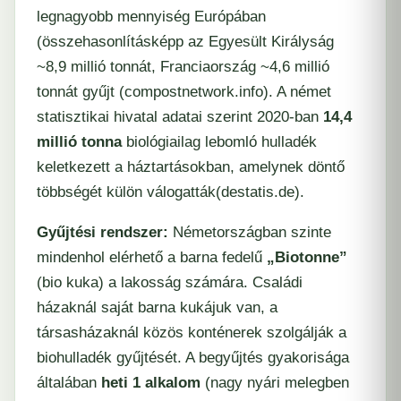
legnagyobb mennyiség Európában
(összehasonlításképp az Egyesült Királyság
~8,9 millió tonnát, Franciaország ~4,6 millió
tonnát gyűjt (​
compostnetwork.info
). A német
statisztikai hivatal adatai szerint 2020-ban
14,4
millió tonna
biológiailag lebomló hulladék
keletkezett a háztartásokban, amelynek döntő
többségét külön válogatták​
(
destatis.de
).
Gyűjtési rendszer:
Németországban szinte
mindenhol elérhető a barna fedelű
„Biotonne”
(bio kuka) a lakosság számára. Családi
házaknál saját barna kukájuk van, a
társasházaknál közös konténerek szolgálják a
biohulladék gyűjtését. A begyűjtés gyakorisága
általában
heti 1 alkalom
(nagy nyári melegben