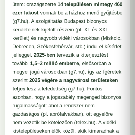
ütem: országszerte
14 településen mintegy 460
ezer lakost
vonnak be a házhoz menő gyűjtésbe
(​
g7.hu
). A szolgáltatás Budapest bizonyos
kerületeinek kijelölt részein (pl. XI. és XXI.
kerület) és nagyobb vidéki városokban (Miskolc,
Debrecen, Székesfehérvár, stb.) indul el kísérleti
jelleggel.
2025-ben
tervezik a kiterjesztést
további
1,5–2 millió emberre
, elsősorban a
megyei jogú városokban (​
g7.hu
), így az ígéretek
szerint
2025 végére a nagyvárosi területeken
teljes
lesz a lefedettség (​
g7.hu
). Fontos
azonban, hogy a jogszabály megenged bizonyos
rugalmasságot: ahol a rendszer nem
gazdaságos (pl. aprófalvakban), ott egyelőre
nem vezetik be kötelezően (​
telex.hu
). A vidéki
kistelepüléseken élők közül, akik kimaradnak a