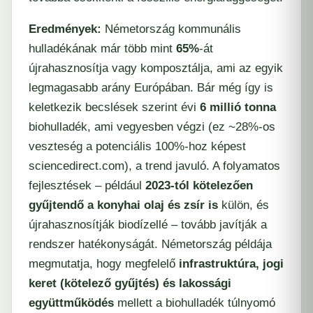
Eredmények:
Németország kommunális
hulladékának már több mint
65%
-át
újrahasznosítja vagy komposztálja, ami az egyik
legmagasabb arány Európában. Bár még így is
keletkezik becslések szerint évi
6 millió tonna
biohulladék, ami vegyesben végzi (ez ~28%-os
veszteség a potenciális 100%-hoz képest ​
sciencedirect.com
), a trend javuló. A folyamatos
fejlesztések – például
2023-tól kötelezően
gyűjtendő a konyhai olaj és zsír is
külön, és
újrahasznosítják biodízellé – tovább javítják a
rendszer hatékonyságát. Németország példája
megmutatja, hogy megfelelő
infrastruktúra, jogi
keret (kötelező gyűjtés) és lakossági
együttműködés
mellett a biohulladék túlnyomó