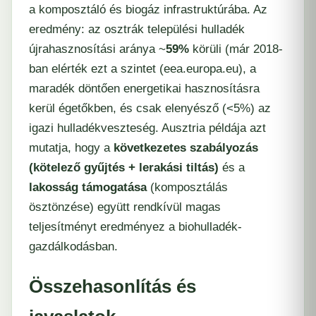
a komposztáló és biogáz infrastruktúrába. Az
eredmény: az osztrák települési hulladék
újrahasznosítási aránya ~
59%
körüli (már 2018-
ban elérték ezt a szintet (​
eea.europa.eu
), a
maradék döntően energetikai hasznosításra
kerül égetőkben, és csak elenyésző (<5%) az
igazi hulladékveszteség. Ausztria példája azt
mutatja, hogy a
következetes szabályozás
(kötelező gyűjtés + lerakási tiltás)
és a
lakosság támogatása
(komposztálás
ösztönzése) együtt rendkívül magas
teljesítményt eredményez a biohulladék-
gazdálkodásban.
Összehasonlítás és