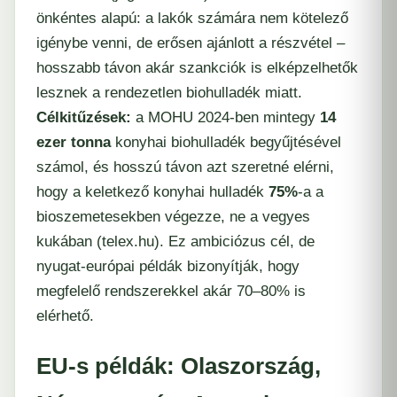
önkéntes alapú: a lakók számára nem kötelező
igénybe venni, de erősen ajánlott a részvétel –
hosszabb távon akár szankciók is elképzelhetők
lesznek a rendezetlen biohulladék miatt.
Célkitűzések:
a MOHU 2024-ben mintegy
14
ezer tonna
konyhai biohulladék begyűjtésével
számol, és hosszú távon azt szeretné elérni,
hogy a keletkező konyhai hulladék
75%
-a a
bioszemetesekben végezze, ne a vegyes
kukában (​
telex.hu
). Ez ambiciózus cél, de
nyugat-európai példák bizonyítják, hogy
megfelelő rendszerekkel akár 70–80% is
elérhető.
EU-s példák: Olaszország,