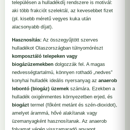
településen a hulladékdíj rendszere is motivál:
aki több frakciót szelektál, az kevesebbet fizet
(pl. kisebb méretű vegyes kuka után
alacsonyabb díjat).
Hasznosítás:
Az összegyűjtött szerves
hulladékot Olaszországban túlnyomórészt
komposztáló telepeken vagy
biogázüzemekben
dolgozzák fel. A magas
nedvességtartalmú, könnyen rothadó „nedves”
konyhai hulladék ideális nyersanyag az
anaerob
lebontó (biogáz) üzemek
számára. Ezekben a
hulladék oxigénmentes környezetben erjed, és
biogázt
termel (főként metánt és szén-dioxidot),
amelyet árammá, hővé alakítanak vagy
üzemanyagként hasznosítanak. Az anaerob
folyamat végén visszamaradó anyagot