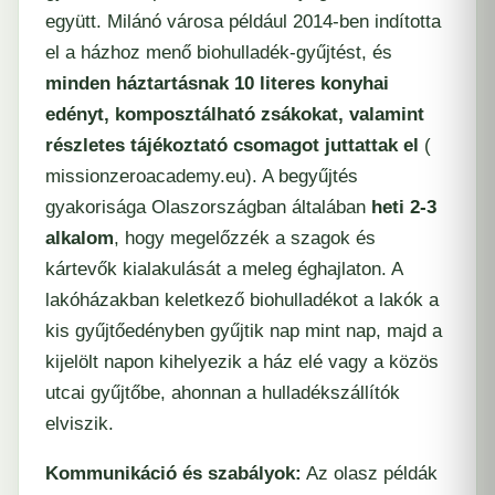
együtt. Milánó városa például 2014-ben indította
el a házhoz menő biohulladék-gyűjtést, és
minden háztartásnak 10 literes konyhai
edényt, komposztálható zsákokat, valamint
részletes tájékoztató csomagot juttattak el
(​
missionzeroacademy.eu
). A begyűjtés
gyakorisága Olaszországban általában
heti 2-3
alkalom
, hogy megelőzzék a szagok és
kártevők kialakulását a meleg éghajlaton. A
lakóházakban keletkező biohulladékot a lakók a
kis gyűjtőedényben gyűjtik nap mint nap, majd a
kijelölt napon kihelyezik a ház elé vagy a közös
utcai gyűjtőbe, ahonnan a hulladékszállítók
elviszik.
Kommunikáció és szabályok:
Az olasz példák