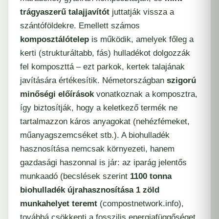
trágyaszerű talajjavítót
juttatják vissza a
szántóföldekre. Emellett számos
komposztálótelep
is működik, amelyek főleg a
kerti (strukturáltabb, fás) hulladékot dolgozzák
fel komposzttá – ezt parkok, kertek talajának
javítására értékesítik. Németországban
szigorú
minőségi előírások
vonatkoznak a komposztra,
így biztosítják, hogy a keletkező termék ne
tartalmazzon káros anyagokat (nehézfémeket,
műanyagszemcséket stb.). A biohulladék
hasznosítása nemcsak környezeti, hanem
gazdasági haszonnal is jár: az iparág jelentős
munkaadó (becslések szerint
1100 tonna
biohulladék újrahasznosítása 1 zöld
munkahelyet teremt
(​
compostnetwork.info
),
továbbá csökkenti a fosszilis energiafüggőséget.