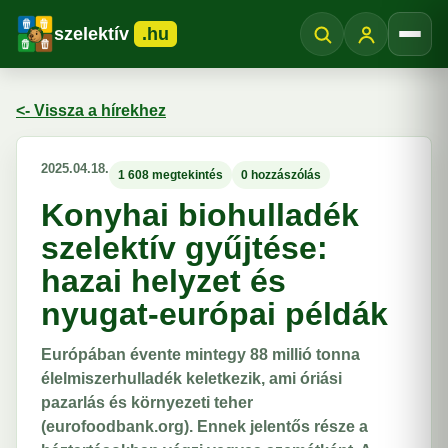
szelektív
.hu
Menü
<- Vissza a hírekhez
2025.04.18.
1 608 megtekintés
0 hozzászólás
Konyhai biohulladék
szelektív gyűjtése:
hazai helyzet és
nyugat-európai példák
Európában évente mintegy 88 millió tonna
élelmiszerhulladék keletkezik, ami óriási
pazarlás és környezeti teher​
(eurofoodbank.org). Ennek jelentős része a