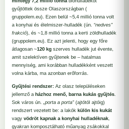
mintegy 7,2 millió tonna
biohulladékot
gyűjtöttek össze Olaszországban (​
gruppolem.eu
). Ezen belül ~5,4 millió tonna volt
a konyhai és élelmiszer-hulladék (ún.
“nedves”
frakció
), és ~1,8 millió tonna a kerti zöldhulladék
(​
gruppolem.eu
). Ez azt jelenti, hogy egy főre
átlagosan ~
120 kg
szerves hulladék jut évente,
amit szelektíven gyűjtenek be – hatalmas
mennyiség, ami korábban hulladékként veszett
volna kárba, ma azonban erőforrás.
Gyűjtési rendszer:
Az olasz településeken
jellemző a
házhoz menő, barna kukás gyűjtés
.
Sok város ún.
„porta a porta”
(ajtótól ajtóig)
rendszert vezetett be: a lakók
külön kis kukát
vagy
vödröt kapnak a konyhai hulladéknak
,
gyakran komposztálható műanyag zsákokkal