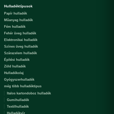
Hulladéktípusok
Papír hulladék
Műanyag hulladék
Fém hulladék
Fehér üveg hulladék
Elektronikai hulladék
Színes üveg hulladék
Szárazelem hulladék
Építési hulladék
Zöld hulladék
Hulladékolaj
Gyógyszerhulladék
még több hulladéktipus
Italos kartondoboz hulladék
Gumihulladék
Textilhulladék
Hulladékvíz