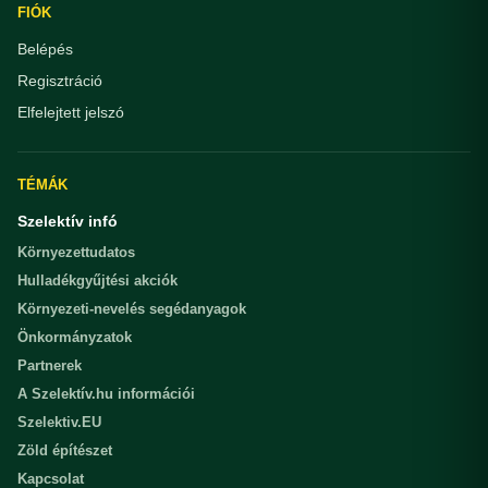
FIÓK
Belépés
Regisztráció
Elfelejtett jelszó
TÉMÁK
Szelektív infó
Környezettudatos
Hulladékgyűjtési akciók
Környezeti-nevelés segédanyagok
Önkormányzatok
Partnerek
A Szelektív.hu információi
Szelektiv.EU
Zöld építészet
Kapcsolat