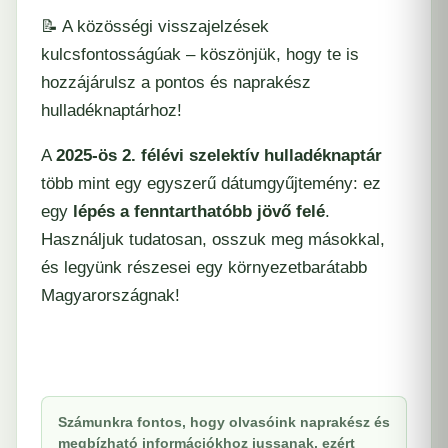
📝 A közösségi visszajelzések
kulcsfontosságúak – köszönjük, hogy te is
hozzájárulsz a pontos és naprakész
hulladéknaptárhoz!
A
2025-ös 2. félévi szelektív hulladéknaptár
több mint egy egyszerű dátumgyűjtemény: ez
egy
lépés a fenntarthatóbb jövő felé
.
Használjuk tudatosan, osszuk meg másokkal,
és legyünk részesei egy környezetbarátabb
Magyarországnak!
Számunkra fontos, hogy olvasóink naprakész és
megbízható információkhoz jussanak, ezért