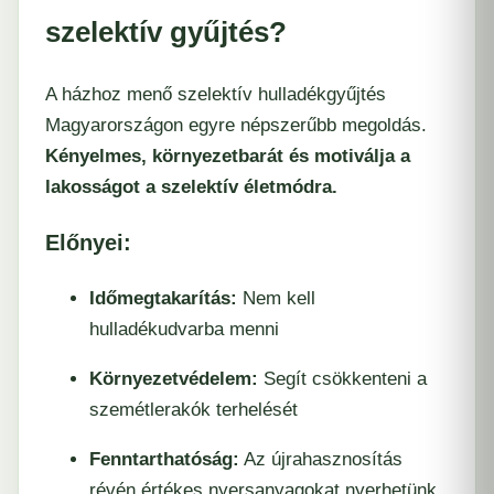
szelektív gyűjtés?
A házhoz menő szelektív hulladékgyűjtés
Magyarországon egyre népszerűbb megoldás.
Kényelmes, környezetbarát és motiválja a
lakosságot a szelektív életmódra.
Előnyei:
Időmegtakarítás:
Nem kell
hulladékudvarba menni
Környezetvédelem:
Segít csökkenteni a
szemétlerakók terhelését
Fenntarthatóság:
Az újrahasznosítás
révén értékes nyersanyagokat nyerhetünk