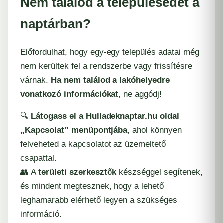
Nem találod a településedet a
naptárban?
Előfordulhat, hogy egy-egy település adatai még
nem kerültek fel a rendszerbe vagy frissítésre
várnak.
Ha nem találod a lakóhelyedre
vonatkozó információkat
, ne aggódj!
🔍
Látogass el a
Hulladeknaptar.hu
oldal
„Kapcsolat” menüpontjába
, ahol könnyen
felveheted a kapcsolatot az üzemeltető
csapattal.
👥 A
területi szerkesztők
készséggel segítenek,
és mindent megtesznek, hogy a lehető
leghamarabb elérhető legyen a szükséges
információ.