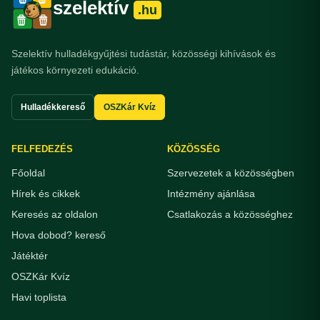
szelektív
.hu
Szelektív hulladékgyűjtési tudástár, közösségi kihívások és
játékos környezeti edukáció.
Hulladékkereső
OSZKár Kvíz
FELFEDEZÉS
KÖZÖSSÉG
Főoldal
Szervezetek a közösségben
Hírek és cikkek
Intézmény ajánlása
Keresés az oldalon
Csatlakozás a közösséghez
Hova dobod? kereső
Játéktér
OSZKár Kvíz
Havi toplista