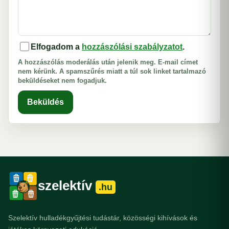
Elfogadom a
hozzászólási szabályzatot
.
A hozzászólás moderálás után jelenik meg. E-mail címet
nem kérünk. A spamszűrés miatt a túl sok linket tartalmazó
beküldéseket nem fogadjuk.
Beküldés
szelektív
.hu
Szelektív hulladékgyűjtési tudástár, közösségi kihívások és