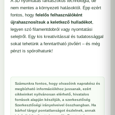
A 3D nyomtatás fantasztikus technológia, de
nem mentes a környezeti hatásoktól. Épp ezért
fontos, hogy
felelős felhasználóként
újrahasznosítsuk a keletkező hulladékot
,
legyen szó filamentdobról vagy nyomtatási
selejtről. Egy kis kreativitással és tudatossággal
sokat tehetünk a fenntartható jövőért – és még
pénzt is spórolhatunk!
Számunkra fontos, hogy olvasóink naprakész és
megbízható információkhoz jussanak, ezért
cikkeinket nyilvánosan elérhető, hivatalos
források alapján készítjük, a szerkesztőség
Szerkesztőségi irányelveivel összhangban. Ha
bárhol tárgyi pontatlanságot észlelnek, annak