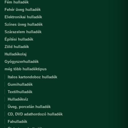
Fém hulladék
Fehér üveg hulladék
Elektronikai hulladék
Színes üveg hulladék
Szárazelem hulladék
Építési hulladék
Zöld hulladék
Hulladékolaj
Gyógyszerhulladék
még több hulladéktipus
Italos kartondoboz hulladék
Gumihulladék
Textilhulladék
Hulladékvíz
Üveg, porcelán hulladék
CD, DVD adathordozó hulladék
Fahulladék