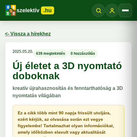
szelektív
.hu
Menü
<- Vissza a hírekhez
2025.05.20.
639 megtekintés
0 hozzászólás
Új életet a 3D nyomtató
doboknak
kreatív újrahasznosítás és fenntarthatóság a 3D
nyomtatás világában
Ez a cikk több mint 90 napja frissült utoljára,
ezért kérjük, az olvasása során ezt vegye
figyelembe! Tartalmazhat olyan információkat,
amely időközben elavult vagy aktualitását