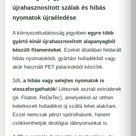
újrahasznosított szálak és hibás
nyomatok újraéledése
A környezettudatosság jegyében
egyre több
gyártó kínál újrahasznosított alapanyagból
készült filamenteket
. Ezeket általában feldarált
hibás nyomatokból, gyártási hulladékból vagy
akár használt PET palackokból készítik.
Sőt,
a hibás vagy selejtes nyomatok is
visszaforgathatók
! Léteznek asztali extrúderek
(pl. Filabot, ReDeTec), amelyekkel az otthon
keletkezett hulladékot új szállá lehet alakítani.
Ezzel nemcsak pénzt spórolhatunk, hanem
csökkenthetjük ökológiai lábnyomunkat is.