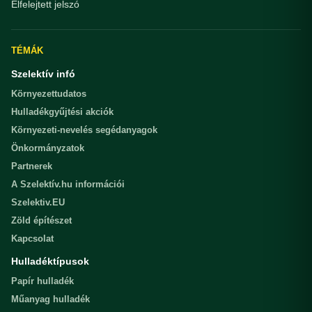
Elfelejtett jelszó
TÉMÁK
Szelektív infó
Környezettudatos
Hulladékgyűjtési akciók
Környezeti-nevelés segédanyagok
Önkormányzatok
Partnerek
A Szelektív.hu információi
Szelektiv.EU
Zöld építészet
Kapcsolat
Hulladéktípusok
Papír hulladék
Műanyag hulladék