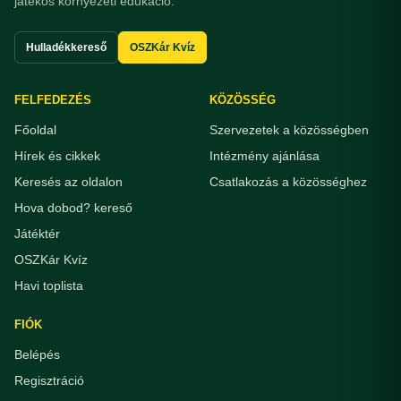
játékos környezeti edukáció.
Hulladékkereső
OSZKár Kvíz
FELFEDEZÉS
KÖZÖSSÉG
Főoldal
Szervezetek a közösségben
Hírek és cikkek
Intézmény ajánlása
Keresés az oldalon
Csatlakozás a közösséghez
Hova dobod? kereső
Játéktér
OSZKár Kvíz
Havi toplista
FIÓK
Belépés
Regisztráció