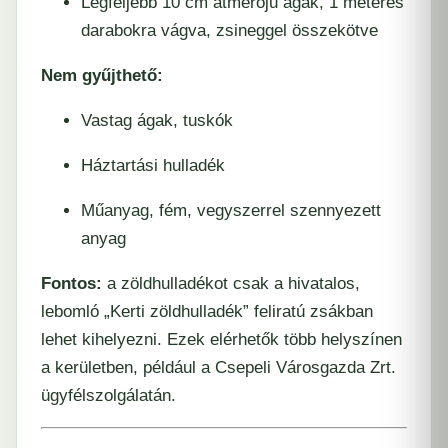
Legfeljebb 10 cm átmérőjű ágak, 1 méteres
darabokra vágva, zsineggel összekötve
Nem gyűjthető:
Vastag ágak, tuskók
Háztartási hulladék
Műanyag, fém, vegyszerrel szennyezett
anyag
Fontos:
a zöldhulladékot csak a hivatalos,
lebomló „Kerti zöldhulladék” feliratú zsákban
lehet kihelyezni. Ezek elérhetők több helyszínen
a kerületben, például a Csepeli Városgazda Zrt.
ügyfélszolgálatán.