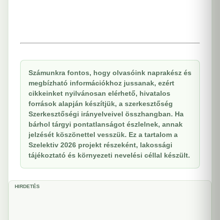
Számunkra fontos, hogy olvasóink naprakész és
megbízható információkhoz jussanak, ezért
cikkeinket nyilvánosan elérhető, hivatalos
források alapján készítjük, a szerkesztőség
Szerkesztőségi irányelveivel összhangban. Ha
bárhol tárgyi pontatlanságot észlelnek, annak
jelzését köszönettel vesszük. Ez a tartalom a
Szelektiv 2026 projekt részeként, lakossági
tájékoztató és környezeti nevelési céllal készült.
HIRDETÉS