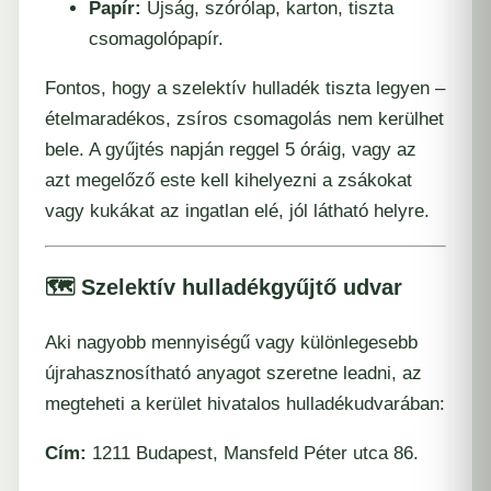
Papír:
Újság, szórólap, karton, tiszta
csomagolópapír.
Fontos, hogy a szelektív hulladék tiszta legyen –
ételmaradékos, zsíros csomagolás nem kerülhet
bele. A gyűjtés napján reggel 5 óráig, vagy az
azt megelőző este kell kihelyezni a zsákokat
vagy kukákat az ingatlan elé, jól látható helyre.
🗺️ Szelektív hulladékgyűjtő udvar
Aki nagyobb mennyiségű vagy különlegesebb
újrahasznosítható anyagot szeretne leadni, az
megteheti a kerület hivatalos hulladékudvarában:
Cím:
1211 Budapest, Mansfeld Péter utca 86.