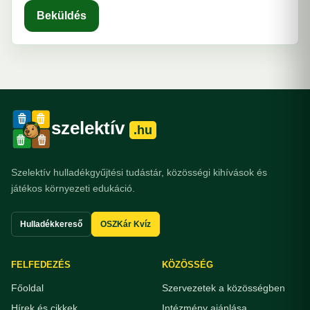
Beküldés
szelektív
.hu
Szelektív hulladékgyűjtési tudástár, közösségi kihívások és
játékos környezeti edukáció.
Hulladékkereső
OSZKár Kvíz
FELFEDEZÉS
KÖZÖSSÉG
Főoldal
Szervezetek a közösségben
Hírek és cikkek
Intézmény ajánlása