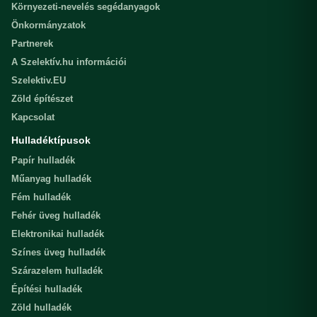
Környezeti-nevelés segédanyagok
Önkormányzatok
Partnerek
A Szelektív.hu információi
Szelektiv.EU
Zöld építészet
Kapcsolat
Hulladéktípusok
Papír hulladék
Műanyag hulladék
Fém hulladék
Fehér üveg hulladék
Elektronikai hulladék
Színes üveg hulladék
Szárazelem hulladék
Építési hulladék
Zöld hulladék