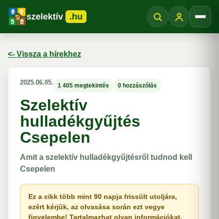
szelektív
.hu
Menü
<- Vissza a hírekhez
2025.06.05.
1 405 megtekintés
0 hozzászólás
Szelektív
hulladékgyűjtés
Csepelen
Amit a szelektív hulladékgyűjtésről tudnod kell
Csepelen
Ez a cikk több mint 90 napja frissült utoljára,
ezért kérjük, az olvasása során ezt vegye
figyelembe! Tartalmazhat olyan információkat,