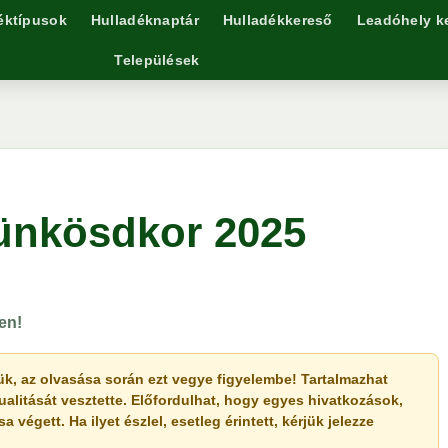
éktípusok
Hulladéknaptár
Hulladékkereső
Leadóhely k
Települések
Pünkösdkor 2025
en!
érjük, az olvasása során ezt vegye figyelembe! Tartalmazhat
ualitását vesztette. Előfordulhat, hogy egyes hivatkozások,
végett. Ha ilyet észlel, esetleg érintett, kérjük jelezze