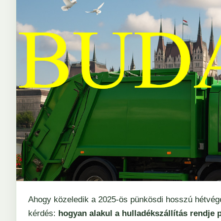
Ahogy közeledik a 2025-ös pünkösdi hosszú hétvége
kérdés:
hogyan alakul a hulladékszállítás rendje