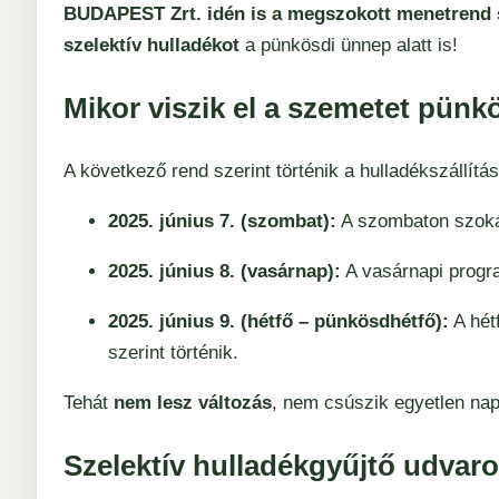
BUDAPEST Zrt. idén is a megszokott menetrend sze
szelektív hulladékot
a pünkösdi ünnep alatt is!
Mikor viszik el a szemetet pün
A következő rend szerint történik a hulladékszállítás
2025. június 7. (szombat):
A szombaton szokás
2025. június 8. (vasárnap):
A vasárnapi progra
2025. június 9. (hétfő – pünkösdhétfő):
A hét
szerint történik.
Tehát
nem lesz változás
, nem csúszik egyetlen nap
Szelektív hulladékgyűjtő udvaro