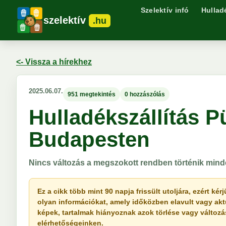
Szelektív infó
Hullad
szelektív
.hu
<- Vissza a hírekhez
2025.06.07.
951 megtekintés
0 hozzászólás
Hulladékszállítás 
Budapesten
Nincs változás a megszokott rendben történik mind
Ez a cikk több mint 90 napja frissült utoljára, ezért k
olyan információkat, amely időközben elavult vagy akt
képek, tartalmak hiányoznak azok törlése vagy változása 
elérhetőségeinken.