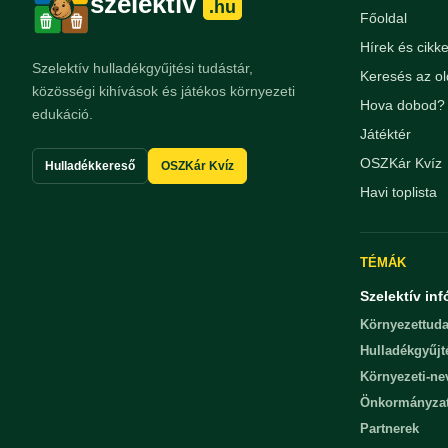
szelektív
.hu
Főoldal
Hírek és cikk
Szelektív hulladékgyűjtési tudástár,
Keresés az ol
közösségi kihívások és játékos környezeti
Hova dobod? 
edukáció.
Játéktér
OSZKár Kvíz
Hulladékkereső
OSZKár Kvíz
Havi toplista
TÉMÁK
Szelektív inf
Környezettuda
Hulladékgyűjt
Környezeti-n
Önkormányza
Partnerek