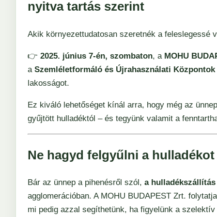
nyitva tartás szerint
Akik környezettudatosan szeretnék a feleslegessé vá
👉
2025. június 7-én, szombaton
, a
MOHU BUDAPES
a
Szemléletformáló és Újrahasználati Központok
lakosságot.
Ez kiváló lehetőséget kínál arra, hogy még az ünne
gyűjtött hulladéktól – és tegyünk valamit a fenntartha
Ne hagyd felgyűlni a hulladéko
Bár az ünnep a pihenésről szól,
a hulladékszállítá
agglomerációban. A MOHU BUDAPEST Zrt. folytatja el
mi pedig azzal segíthetünk, ha figyelünk a szelektív