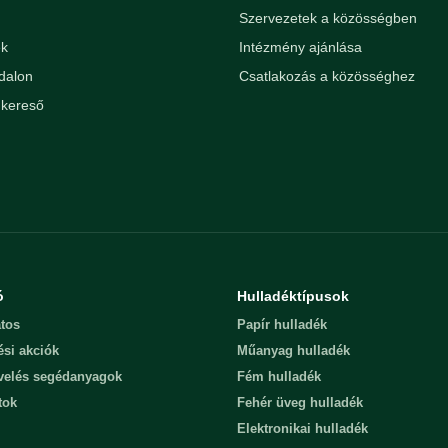
Szervezetek a közösségben
ek
Intézmény ajánlása
dalon
Csatlakozás a közösséghez
kereső
ó
Hulladéktípusok
tos
Papír hulladék
ési akciók
Műanyag hulladék
evelés segédanyagok
Fém hulladék
tok
Fehér üveg hulladék
Elektronikai hulladék