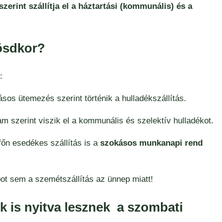
rint szállítja el a háztartási (kommunális) és a
kösdkor?
:
os ütemezés szerint történik a hulladékszállítás.
m szerint viszik el a kommunális és szelektív hulladékot.
főn esedékes szállítás is a
szokásos munkanapi rend
ot sem a szemétszállítás az ünnep miatt!
k is nyitva lesznek a szombati