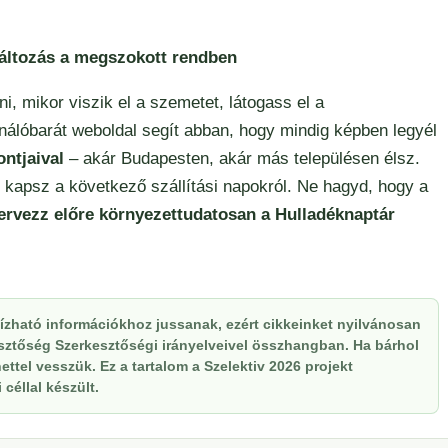
változás a megszokott rendben
 mikor viszik el a szemetet, látogass el a
ználóbarát weboldal segít abban, hogy mindig képben legyél
ntjaival
– akár Budapesten, akár más településen élsz.
kapsz a következő szállítási napokról. Ne hagyd, hogy a
ervezz előre környezettudatosan a Hulladéknaptár
zható információkhoz jussanak, ezért cikkeinket nyilvánosan
kesztőség Szerkesztőségi irányelveivel összhangban. Ha bárhol
ttel vesszük. Ez a tartalom a Szelektiv 2026 projekt
céllal készült.