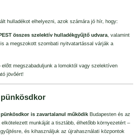
lt hulladékot elhelyezni, azok számára jó hír, hogy:
T összes szelektív hulladékgyűjtő udvara
, valamint
is a megszokott szombati nyitvatartással várják a
p előtt megszabaduljunk a lomoktól vagy szelektíven
tó jövőért!
t pünkösdkor
s pünkösdkor is zavartalanul működik
Budapesten és az
kötelezett munkáját a tisztább, élhetőbb környezetért –
 gyűjtésre, és kihasználjuk az újrahasználati központok