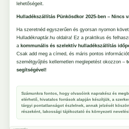
lehetőségeit.
Hulladékszállítás Pünkösdkor 2025-ben – Nincs 
Ha szeretnéd egyszerűen és gyorsan nyomon követni,
Hulladéknaptár.hu
oldalra! Ez a praktikus és felhas
a
kommunális és szelektív hulladékszállítás időpo
Csak add meg a címed, és máris pontos információt 
szemétgyűjtés kellemetlen meglepetést okozzon –
t
segítségével!
Számunkra fontos, hogy olvasóink naprakész és megbí
elérhető, hivatalos források alapján készítjük, a szer
tárgyi pontatlanságot észlelnek, annak jelzését köszöne
részeként, lakossági tájékoztató és környezeti nevelési 