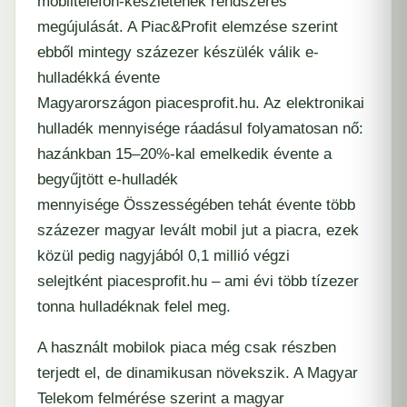
mobiltelefon-készletének rendszeres
megújulását. A Piac&Profit elemzése szerint
ebből mintegy százezer készülék válik e-
hulladékká évente
Magyarországon
piacesprofit.hu
. Az elektronikai
hulladék mennyisége ráadásul folyamatosan nő:
hazánkban 15–20%-kal emelkedik évente a
begyűjtött e-hulladék
mennyisége Összességében tehát évente több
százezer magyar levált mobil jut a piacra, ezek
közül pedig nagyjából 0,1 millió végzi
selejtként
piacesprofit.hu
– ami évi több tízezer
tonna hulladéknak felel meg.
A használt mobilok piaca még csak részben
terjedt el, de dinamikusan növekszik. A Magyar
Telekom felmérése szerint a magyar