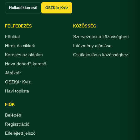
Hulladékkereső
OSZKár Kvíz
FELFEDEZÉS
KÖZÖSSÉG
Főoldal
Szervezetek a közösségben
Hírek és cikkek
Intézmény ajánlása
Keresés az oldalon
Csatlakozás a közösséghez
Hova dobod? kereső
Játéktér
OSZKár Kvíz
Havi toplista
FIÓK
Belépés
Regisztráció
Elfelejtett jelszó