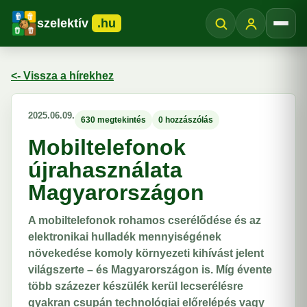
szelektív
.hu
Menü
<- Vissza a hírekhez
2025.06.09.
630 megtekintés
0 hozzászólás
Mobiltelefonok
újrahasználata
Magyarországon
A mobiltelefonok rohamos cserélődése és az
elektronikai hulladék mennyiségének
növekedése komoly környezeti kihívást jelent
világszerte – és Magyarországon is. Míg évente
több százezer készülék kerül lecserélésre
gyakran csupán technológiai előrelépés vagy