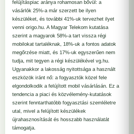
felújításpiac aránya rohamosan bővül: a
vásárlók 25%-a már szerzett be ilyen
készüléket, és további 41%-uk tervezhet ilyet
venni
origo.hu
. A Magyar Telekom kutatása
szerint a magyarok 58%-a tart vissza régi
mobilokat tartaléknak, 18%-uk a fontos adatok
megőrzése miatt, és 17%-uk egyszerűen nem
tudja, mit tegyen a régi készülékével
vg.hu
.
Ugyanakkor a lakosság nyitottsága a használt
eszközök iránt nő: a fogyasztók közel fele
elgondolkodik a felújított mobil vásárlásán. Ez a
tendencia a piaci és közvélemény-kutatások
szerint fenntarthatóbb fogyasztási szemléletre
utal, mivel a felújított készülékek
újrahasznosítását és hosszabb használatát
támogatja.