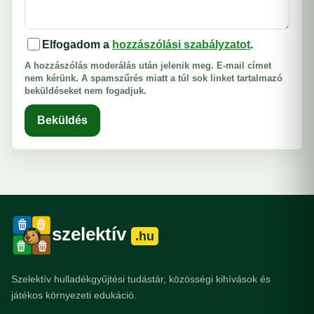
Elfogadom a
hozzászólási szabályzatot
.
A hozzászólás moderálás után jelenik meg. E-mail címet
nem kérünk. A spamszűrés miatt a túl sok linket tartalmazó
beküldéseket nem fogadjuk.
Beküldés
szelektív
.hu
Szelektív hulladékgyűjtési tudástár, közösségi kihívások és
játékos környezeti edukáció.