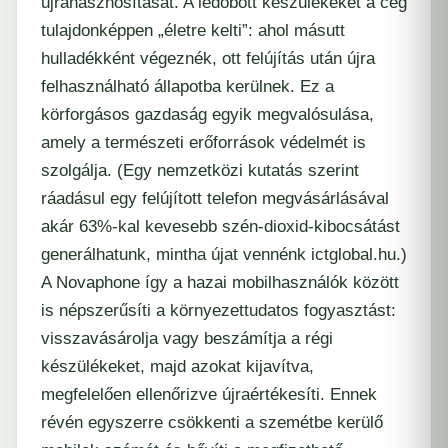
újrahasznosítását. A ledobott készülékeket a cég
tulajdonképpen „életre kelti”: ahol másutt
hulladékként végeznék, ott felújítás után újra
felhasználható állapotba kerülnek. Ez a
körforgásos gazdaság egyik megvalósulása,
amely a természeti erőforrások védelmét is
szolgálja. (Egy nemzetközi kutatás szerint
ráadásul egy felújított telefon megvásárlásával
akár 63%-kal kevesebb szén-dioxid-kibocsátást
generálhatunk, mintha újat vennénk
ictglobal.hu
.)
A Novaphone így a hazai mobilhasználók között
is népszerűsíti a környezettudatos fogyasztást:
visszavásárolja vagy beszámítja a régi
készülékeket, majd azokat kijavítva,
megfelelően ellenőrizve újraértékesíti. Ennek
révén egyszerre csökkenti a szemétbe kerülő