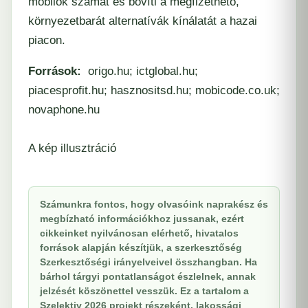
mobilok számát és bővíti a megfizethető,
környezetbarát alternatívák kínálatát a hazai
piacon.
Források:
origo.hu; ictglobal.hu;
piacesprofit.hu; hasznositsd.hu; mobicode.co.uk;
novaphone.hu
A kép illusztráció
Számunkra fontos, hogy olvasóink naprakész és
megbízható információkhoz jussanak, ezért
cikkeinket nyilvánosan elérhető, hivatalos
források alapján készítjük, a szerkesztőség
Szerkesztőségi irányelveivel összhangban. Ha
bárhol tárgyi pontatlanságot észlelnek, annak
jelzését köszönettel vesszük. Ez a tartalom a
Szelektiv 2026 projekt részeként, lakossági