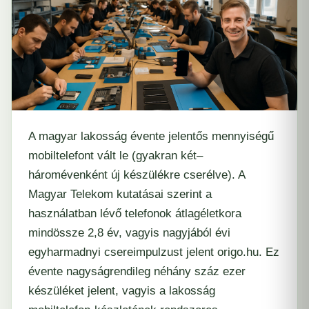
A magyar lakosság évente jelentős mennyiségű
mobiltelefont vált le (gyakran két–
háromévenként új készülékre cserélve). A
Magyar Telekom kutatásai szerint a
használatban lévő telefonok átlagéletkora
mindössze 2,8 év, vagyis nagyjából évi
egyharmadnyi csereimpulzust jelent
origo.hu
. Ez
évente nagyságrendileg néhány száz ezer
készüléket jelent, vagyis a lakosság