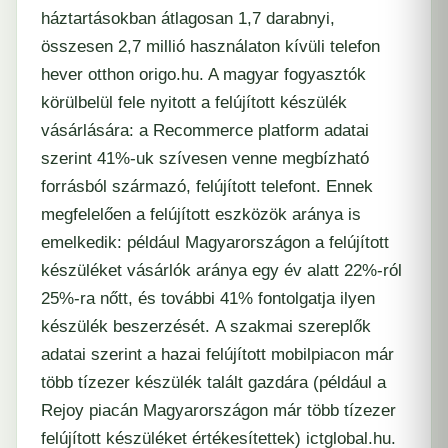
háztartásokban átlagosan 1,7 darabnyi,
összesen 2,7 millió használaton kívüli telefon
hever otthon
origo.hu
. A magyar fogyasztók
körülbelül fele nyitott a felújított készülék
vásárlására: a Recommerce platform adatai
szerint 41%-uk szívesen venne megbízható
forrásból származó, felújított telefont. Ennek
megfelelően a felújított eszközök aránya is
emelkedik: például Magyarországon a felújított
készüléket vásárlók aránya egy év alatt 22%-ról
25%-ra nőtt, és további 41% fontolgatja ilyen
készülék beszerzését. A szakmai szereplők
adatai szerint a hazai felújított mobilpiacon már
több tízezer készülék talált gazdára (például a
Rejoy piacán Magyarországon már több tízezer
felújított készüléket értékesítettek)
ictglobal.hu
.