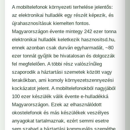
A mobiltelefonok környezeti terhelése jelentős:
az elektronikai hulladék egy részét képezik, és
újrahasznosításuk kiemelten fontos.
Magyarországon évente mintegy 242 ezer tonna
elektronikai hulladék keletkezik
hasznositsd.hu
,
ennek azonban csak durván egyharmadát, ~80
ezer tonnát gyűjtik be hivatalosan és dolgozzák
fel megfelelően. A többi rész valószínűleg
szaporodik a háztartási szemetek között vagy
lerakókban, ami komoly környezetszennyezési
kockázatot jelent. A mobiltelefonokból nagyjából
100 ezer készülék válik évente e-hulladékká
Magyarországon. Ezek az elhasználódott
okostelefonok és más készülékek veszélyes
anyagokat tartalmaznak, ezért semmi esetre
sem szabad a háztartási kommunális szemétbe