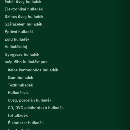
Fehér üveg hulladék
Elektronikai hulladék
Színes üveg hulladék
Szárazelem hulladék
Építési hulladék
Zöld hulladék
Hulladékolaj
Gyógyszerhulladék
még több hulladéktipus
Italos kartondoboz hulladék
Gumihulladék
Textilhulladék
Hulladékvíz
Üveg, porcelán hulladék
CD, DVD adathordozó hulladék
Fahulladék
Élelmiszer hulladék