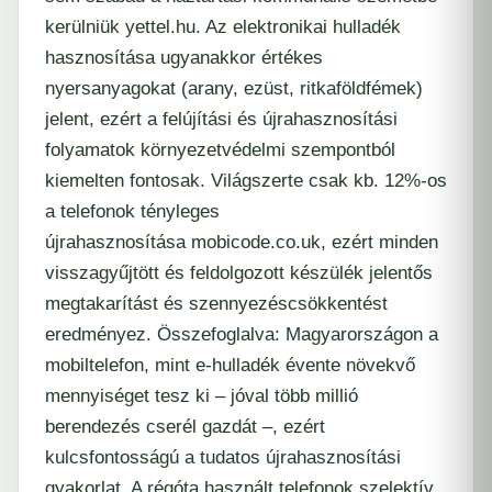
kerülniük
yettel.hu
. Az elektronikai hulladék
hasznosítása ugyanakkor értékes
nyersanyagokat (arany, ezüst, ritkaföldfémek)
jelent, ezért a felújítási és újrahasznosítási
folyamatok környezetvédelmi szempontból
kiemelten fontosak. Világszerte csak kb. 12%-os
a telefonok tényleges
újrahasznosítása
mobicode.co.uk
, ezért minden
visszagyűjtött és feldolgozott készülék jelentős
megtakarítást és szennyezéscsökkentést
eredményez. Összefoglalva: Magyarországon a
mobiltelefon, mint e-hulladék évente növekvő
mennyiséget tesz ki – jóval több millió
berendezés cserél gazdát –, ezért
kulcsfontosságú a tudatos újrahasznosítási
gyakorlat. A régóta használt telefonok szelektív