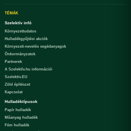
TÉMÁK
Szelektív infó
Környezettudatos
Hulladékgyűjtési akciók
Környezeti-nevelés segédanyagok
Önkormányzatok
Partnerek
A Szelektív.hu információi
Szelektiv.EU
Zöld építészet
Kapcsolat
Hulladéktípusok
Papír hulladék
Műanyag hulladék
Fém hulladék